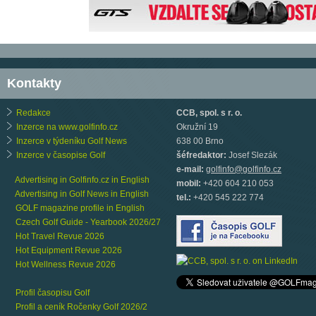
Kontakty
Redakce
CCB, spol. s r. o.
Inzerce na www.golfinfo.cz
Okružní 19
Inzerce v týdeníku Golf News
638 00 Brno
Inzerce v časopise Golf
šéfredaktor:
Josef Slezák
e-mail:
golfinfo@golfinfo.cz
Advertising in Golfinfo.cz in English
mobil:
+420 604 210 053
Advertising in Golf News in English
tel.:
+420 545 222 774
GOLF magazine profile in English
Czech Golf Guide - Yearbook 2026/27
Hot Travel Revue 2026
Hot Equipment Revue 2026
Hot Wellness Revue 2026
Profil časopisu Golf
Profil a ceník Ročenky Golf 2026/2