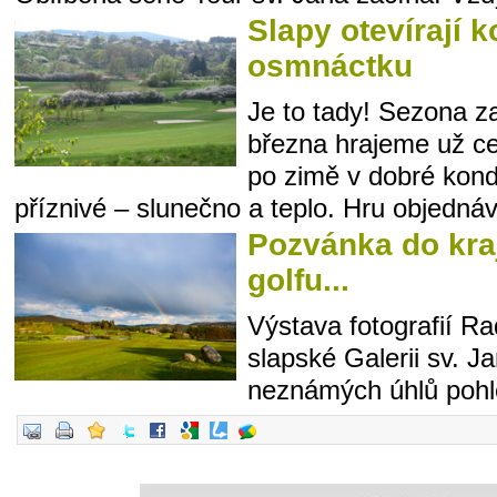
Slapy otevírají 
osmnáctku
Je to tady! Sezona z
března hrajeme už ce
po zimě v dobré kond
příznivé – slunečno a teplo. Hru objednáve
Pozvánka do kra
golfu...
Výstava fotografií 
slapské Galerii sv. J
neznámých úhlů pohle