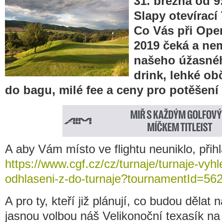
31. března od 9
Slapy otevírací
Co Vás při Ope
2019 čeká a ne
našeho úžasnéh
drink, lehké ob
do bagu, milé fee a ceny pro potěšení 
A aby Vám místo ve flightu neuniklo, při
https://www.cgf.cz/cz/turnaje/turnaje-vyhl
odhlaseni-z-do-turnaje?tournamentId=56
A pro ty, kteří již plánují, co budou dělat
jasnou volbou náš Velikonoční texasík na