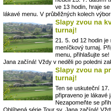
ve 13 hodin, hraje s
lákavé menu. V průběžných kolech výbor
Slapy zvou na k
turnaj!
21. 5. od 12 hodin j
meníčkový turnaj. Při
menu, přihlašujte se!
Jana začíná! Vždy v neděli po poledni za
Slapy zvou na p
turnaj!
Ten se uskuteční 17.
připraveno je lákavé 
Nezapomeňte se přihlá
Oblíbená série Tour sv. Jana začíná! Vžd