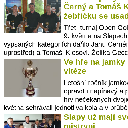
Černý a Tomáš K
žebříčku se usa
Třetí turnaj Open Gol
9. května na Slapech
vypsaných kategoriích dařilo Janu Čern
uprostřed) a Tomáši Klesovi. Žolíka Gecc
Ve hře na jamky
vítěze
Letošní ročník jamko
opravdu napínavý a p
hry nečekaných dvojic
května sehrávali jednotlivá kola a v průb
Slapy už mají sv
mistryni