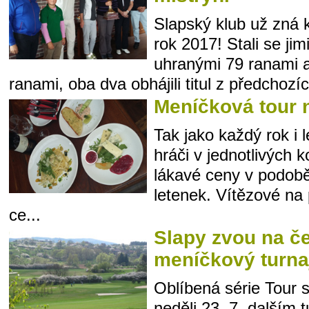
Slapský klub už zná 
rok 2017! Stali se ji
uhranými 79 ranami a
ranami, oba dva obhájili titul z předchozích
Meníčková tour n
Tak jako každý rok i 
hráči v jednotlivých 
lákavé ceny v podobě
letenek. Vítězové na 
ce...
Slapy zvou na č
meníčkový turnaj
Oblíbená série Tour 
neděli 23. 7. dalším 