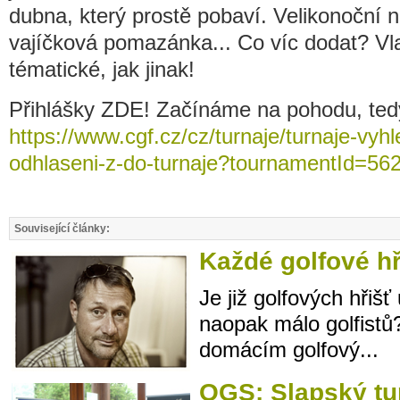
dubna, který prostě pobaví. Velikonoční 
vajíčková pomazánka... Co víc dodat? Vla
tématické, jak jinak!
Přihlášky ZDE! Začínáme na pohodu, ted
https://www.cgf.cz/cz/turnaje/turnaje-vyhl
odhlaseni-z-do-turnaje?tournamentId=56
Související články:
Každé golfové hř
Je již golfových hři
naopak málo golfistů?
domácím golfový...
OGS: Slapský tur