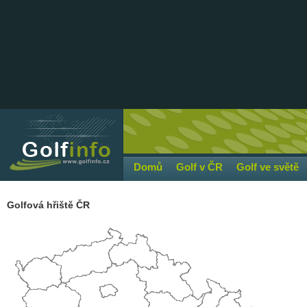
Domů
Golf v ČR
Golf ve světě
Golfová hřiště ČR