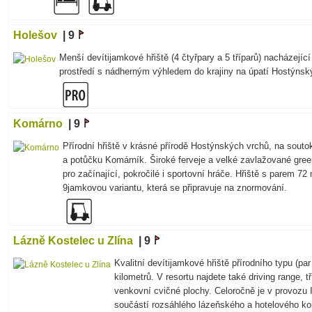
Holešov
| 9
Menší devítijamkové hřiště (4 čtyřpary a 5 tříparů) nacházejíc
prostředí s nádherným výhledem do krajiny na úpatí Hostýnsk
Komárno
| 9
Přírodní hřiště v krásné přírodě Hostýnských vrchů, na sout
a potůčku Komárník. Široké ferveje a velké zavlažované green
pro začínající, pokročilé i sportovní hráče. Hřiště s parem 7
9jamkovou variantu, která se připravuje na znormování.
Lázně Kostelec u Zlína
| 9
Kvalitní devítijamkové hřiště přírodního typu (par
kilometrů. V resortu najdete také driving range, 
venkovní cvičné plochy. Celoročně je v provozu In
součástí rozsáhlého lázeňského a hotelového ko