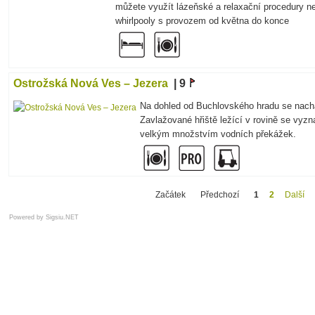
můžete využít lázeňské a relaxační procedury n
whirlpooly s provozem od května do konce
Ostrožská Nová Ves – Jezera
| 9
Na dohled od Buchlovského hradu se nachá
Zavlažované hřiště ležící v rovině se vyz
velkým množstvím vodních překážek.
Začátek
Předchozí
1
2
Další
Powered by
Sigsiu.NET