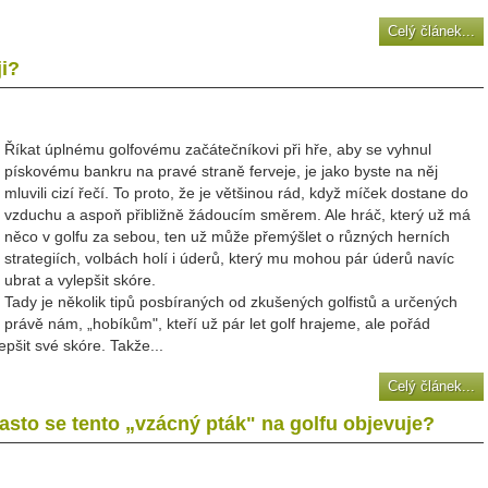
Celý článek...
ji?
Říkat úplnému golfovému začátečníkovi při hře, aby se vyhnul
pískovému bankru na pravé straně ferveje, je jako byste na něj
mluvili cizí řečí. To proto, že je většinou rád, když míček dostane do
vzduchu a aspoň přibližně žádoucím směrem. Ale hráč, který už má
něco v golfu za sebou, ten už může přemýšlet o různých herních
strategiích, volbách holí i úderů, který mu mohou pár úderů navíc
ubrat a vylepšit skóre.
Tady je několik tipů posbíraných od zkušených golfistů a určených
právě nám, „hobíkům", kteří už pár let golf hrajeme, ale pořád
epšit své skóre. Takže...
Celý článek...
často se tento „vzácný pták" na golfu objevuje?