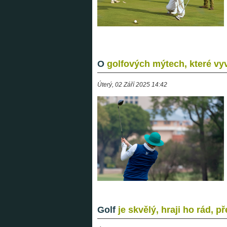
O
golfových mýtech, které vyv
Úterý, 02 Září 2025 14:42
Golf
je skvělý, hraji ho rád, p