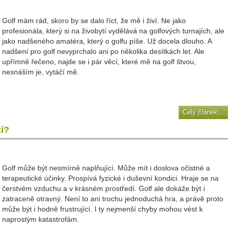
Golf mám rád, skoro by se dalo říct, že mě i živí. Ne jako
profesionála, který si na živobytí vydělává na golfových turnajích, ale
jako nadšeného amatéra, který o golfu píše. Už docela dlouho. A
nadšení pro golf nevyprchalo ani po několika desítkách let. Ale
upřímně řečeno, najde se i pár věcí, které mě na golf štvou,
nesnáším je, vytáčí mě.
Celý článek...
cí?
Golf může být nesmírně naplňující. Může mít i doslova očistné a
terapeutické účinky. Prospívá fyzické i duševní kondici. Hraje se na
čerstvém vzduchu a v krásném prostředí. Golf ale dokáže být i
zatraceně otravný. Není to ani trochu jednoduchá hra, a právě proto
může být i hodně frustrující. I ty nejmenší chyby mohou vést k
naprostým katastrofám.