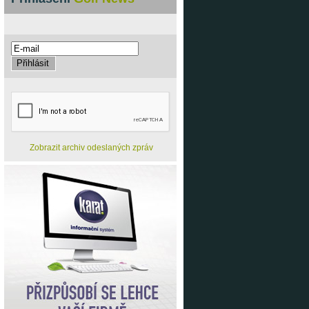
Zobrazit archiv odeslaných zpráv