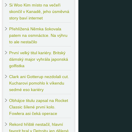
Si
Woo Kim místo na večeři
skončil v Kanadě, jeho úsměvná
story baví internet
Přehlížená
Němka šokovala
patem na osmnáctce. Na výhru
to ale nestačilo
První
velký titul kariéry. Britský
dámský major vyhrála japonská
golfistka
Clark
ani Gotterup nezdolali cut.
Kucharovi pomohlo k víkendu
sedmé eso kariéry
Obhájce
titulu zapsal na Rocket
Classic šílené první kolo.
Fowlera asi čeká operace
Rekord
hřiště nestačil, hlavní
favorit bral v Detroitu jen dělené