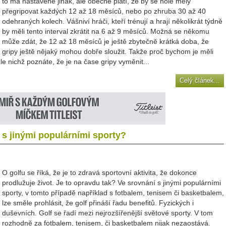
to má nastavené jinak, ale obecně platí, že by se hole měly
přegripovat každých 12 až 18 měsíců, nebo po zhruba 30 až 40
odehraných kolech. Vášniví hráči, kteří trénují a hrají několikrát týdně
by měli tento interval zkrátit na 6 až 9 měsíců. Možná se někomu
může zdát, že 12 až 18 měsíců je ještě zbytečně krátká doba, že
gripy ještě nějaký mohou dobře sloužit. Takže proč bychom je měli
e nichž poznáte, že je na čase gripy vyměnit...
Celý článek...
 s jinými populárními sporty?
O golfu se říká, že je to zdravá sportovní aktivita, že dokonce
prodlužuje život. Je to opravdu tak? Ve srovnání s jinými populárními
sporty, v tomto případě například s fotbalem, tenisem či basketbalem,
lze směle prohlásit, že golf přináší řadu benefitů. Fyzických i
duševních. Golf se řadí mezi nejrozšířenější světové sporty. V tom
rozhodně za fotbalem, tenisem, či basketbalem nijak nezaostává.