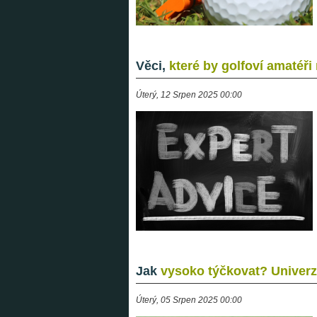
Věci,
které by golfoví amatéři
Úterý, 12 Srpen 2025 00:00
Jak
vysoko týčkovat? Univerzál
Úterý, 05 Srpen 2025 00:00