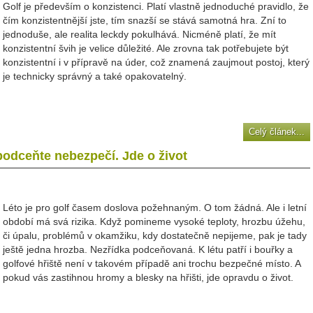
Golf je především o konzistenci. Platí vlastně jednoduché pravidlo, že
čím konzistentnější jste, tím snazší se stává samotná hra. Zní to
jednoduše, ale realita leckdy pokulhává. Nicméně platí, že mít
konzistentní švih je velice důležité. Ale zrovna tak potřebujete být
konzistentní i v přípravě na úder, což znamená zaujmout postoj, který
je technicky správný a také opakovatelný.
Celý článek...
odceňte nebezpečí. Jde o život
Léto je pro golf časem doslova požehnaným. O tom žádná. Ale i letní
období má svá rizika. Když pomineme vysoké teploty, hrozbu úžehu,
či úpalu, problémů v okamžiku, kdy dostatečně nepijeme, pak je tady
ještě jedna hrozba. Nezřídka podceňovaná. K létu patří i bouřky a
golfové hřiště není v takovém případě ani trochu bezpečné místo. A
pokud vás zastihnou hromy a blesky na hřišti, jde opravdu o život.