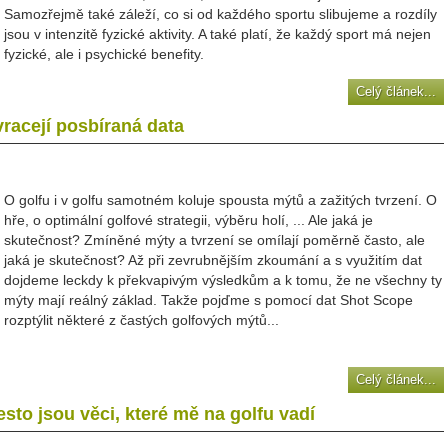
Samozřejmě také záleží, co si od každého sportu slibujeme a rozdíly
jsou v intenzitě fyzické aktivity. A také platí, že každý sport má nejen
fyzické, ale i psychické benefity.
Celý článek...
racejí posbíraná data
O golfu i v golfu samotném koluje spousta mýtů a zažitých tvrzení. O
hře, o optimální golfové strategii, výběru holí, ... Ale jaká je
skutečnost? Zmíněné mýty a tvrzení se omílají poměrně často, ale
jaká je skutečnost? Až při zevrubnějším zkoumání a s využitím dat
dojdeme leckdy k překvapivým výsledkům a k tomu, že ne všechny ty
mýty mají reálný základ. Takže pojďme s pomocí dat Shot Scope
rozptýlit některé z častých golfových mýtů...
Celý článek...
řesto jsou věci, které mě na golfu vadí