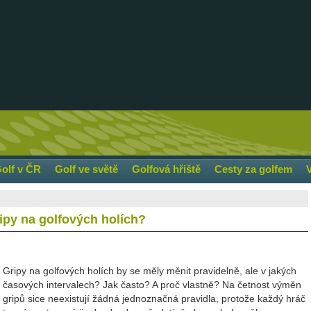
olf v ČR
Golf ve světě
Golfová hřiště
Cesty za golfem
ipy na golfových holích?
Gripy na golfových holích by se měly měnit pravidelně, ale v jakých
časových intervalech? Jak často? A proč vlastně? Na četnost výměn
gripů sice neexistují žádná jednoznačná pravidla, protože každý hráč