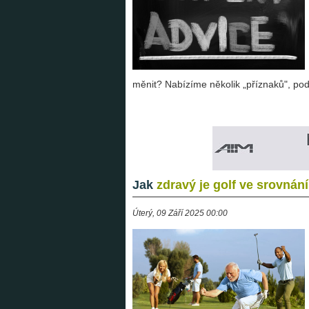
měnit? Nabízíme několik „příznaků", podl
Jak
zdravý je golf ve srovnání
Úterý, 09 Září 2025 00:00