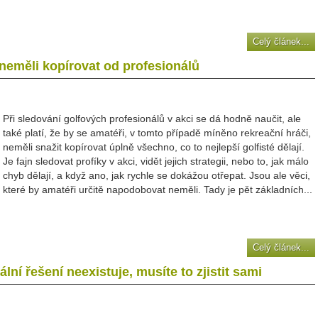
Celý článek...
 neměli kopírovat od profesionálů
Při sledování golfových profesionálů v akci se dá hodně naučit, ale
také platí, že by se amatéři, v tomto případě míněno rekreační hráči,
neměli snažit kopírovat úplně všechno, co to nejlepší golfisté dělají.
Je fajn sledovat profíky v akci, vidět jejich strategii, nebo to, jak málo
chyb dělají, a když ano, jak rychle se dokážou otřepat. Jsou ale věci,
které by amatéři určitě napodobovat neměli. Tady je pět základních...
Celý článek...
ní řešení neexistuje, musíte to zjistit sami