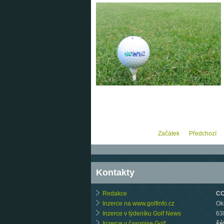
Začátek
Předchozí
Kontakty
Redakce
CCB
Inzerce na www.golfinfo.cz
Ok
Inzerce v týdeníku Golf News
63
Inzerce v časopise Golf
šé