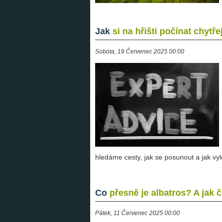
Jak
si na hřišti počínat chytře
Sobota, 19 Červenec 2025 00:00
hledáme cesty, jak se posunout a jak vyl
Co
přesně je albatros? A jak 
Pátek, 11 Červenec 2025 00:00