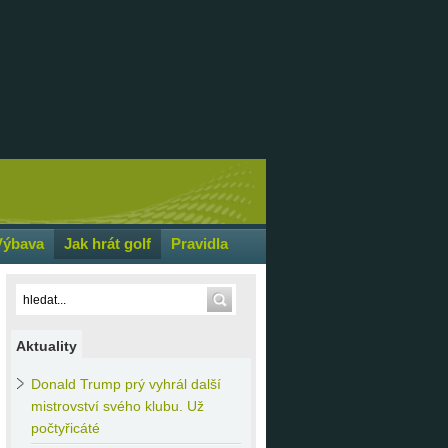
Výbava
Jak hrát golf
Pravidla
Aktuality
Donald
Trump prý vyhrál další
mistrovství svého klubu. Už
počtyřicáté