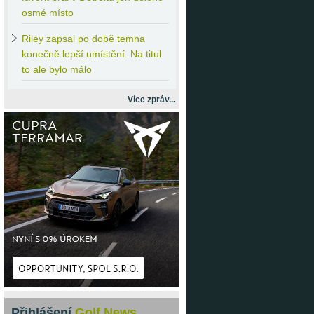
osmé místo
Riley
zapsal po době temna
konečně lepší umístění. Na titul
to ale bylo málo
Více zpráv...
Přihlášení
Golf News