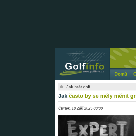
Domů
G
Jak hrát golf
Jak
často by se měly měnit gr
Čtvrtek, 18 Září 2025 00:00