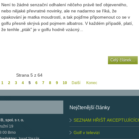
Není to žádné senzační odhalení něčeho právě teď objeveného,
nebo nějaké převratné novinky, ale ne nadarmo se říká, že
opakování je matka moudrosti, a tak pojďme připomenout co se v
golfu přesně skrývá pod pojmem albatros. V každém případě, platí,
že tenhle „pták" je v golfu hodně vzácný...
Celý článek...
Strana 5 z 64
1
2
3
4
5
6
7
8
9
10
Další
Konec
Nejčtenější články
SEZNAM HŘIŠŤ AKCEPTUJÍCÍC
, spol. s r. o.
ružní 19
Golf v televizi
8 00 Brno
fredaktor:
Josef Slezák