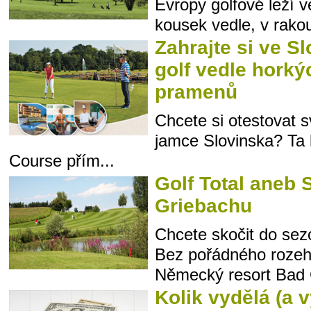
Evropy golfové leží 
kousek vedle, v rakou
Zahrajte si ve Sl
golf vedle horký
pramenů
Chcete si otestovat s
jamce Slovinska? Ta l
Course přím...
Golf Total aneb 
Griebachu
Chcete skočit do se
Bez pořádného rozehr
Německý resort Bad G
Kolik vydělá (a 