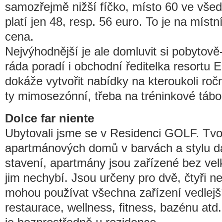
samozřejmě nižší fíčko, místo 60 ve všed
platí jen 48, resp. 56 euro. To je na míst
cena.
Nejvýhodnější je ale domluvit si pobytově
ráda poradí i obchodní ředitelka resortu 
dokáže vytvořit nabídky na kteroukoli roč
ty mimosezónní, třeba na tréninkové tábor
Dolce far niente
Ubytovali jsme se v Residenci GOLF. Tvoř
apartmánových domů v barvách a stylu d
stavení, apartmány jsou zařízené bez vel
jim nechybí. Jsou určeny pro dvě, čtyři n
mohou používat všechna zařízení vedlejší
restaurace, wellness, fitness, bazénu at