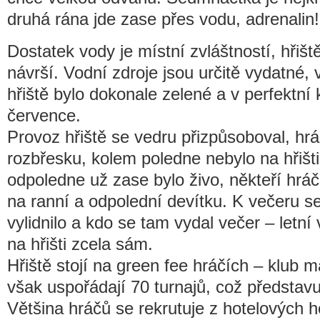
druhá rána jde zase přes vodu, adrenalin!
Dostatek vody je místní zvláštností, hřišt
návrší. Vodní zdroje jsou určitě vydatné, 
hřiště bylo dokonale zelené a v perfektní
července.
Provoz hřiště se vedru přizpůsoboval, hr
rozbřesku, kolem poledne nebylo na hřišt
odpoledne už zase bylo živo, někteří hráči
na ranní a odpolední devítku. K večeru se
vylidnilo a kdo se tam vydal večer – letní
na hřišti zcela sám.
Hřiště stojí na green fee hráčích – klub 
však uspořádají 70 turnajů, což představuj
Většina hráčů se rekrutuje z hotelových h