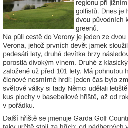
regionu při jižním
golfistů. Dnes je
dvou původních k
greenů.
Na půli cestě do Verony je jeden ze dvou 
Verona, jehož prvních devět jamek slouži
padesáti lety, druhá devítka brzy následo
porostlá divokým vínem. Druhé z klasický
založené už před 101 lety. Má pohnutou hi
členové nesmírně hrdí: jeden čas bylo z
světové války si tady Němci udělali letišt
kus plochy v baseballové hřiště, až od r
v pořádku.
Další hřiště se jmenuje Garda Golf Coun
taky určitě stojí za hřích: od nádherných