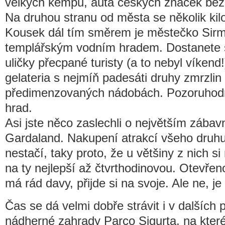
velkých kempů, auta českých značek běžn
Na druhou stranu od města se několik kil
Kousek dál tím směrem je městečko Sir
templářským vodním hradem. Dostanete 
uličky přecpané turisty (a to nebyl víken
gelateria s nejmíň padesáti druhy zmrzlin
předimenzovaných nádobách. Pozoruhodné
hrad.
Asi jste něco zaslechli o největším zába
Gardaland. Nakupení atrakcí všeho druhu
nestačí, taky proto, že u většiny z nich si
na ty nejlepší až čtvrthodinovou. Otevřen
má rád davy, přijde si na svoje. Ale ne, je 
Čas se dá velmi dobře strávit i v dalšíc
nádherné zahrady Parco Sigurta, na které