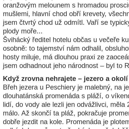
oranžovým melounem s hromadou prosciutt
mušlemi, hlavní chod obří krevety, všechn
jsem čtvrtý chod už odmítl. Vaří se typicky 
plody moře...
Švihácký ředitel hotelu občas u večeře k
osobně: to tajemství nám odhalil, obsluh
hosty miluje, má dlouhou praxi ze zaoce
jsem odhadnout jeho národnost – byl to 
Když zrovna nehrajete – jezero a okolí
Břeh jezera u Peschiery je malebný, na j
dlouhatánská promenáda s pláží, o víken
lidí, do vody ale lezli jen odvážlivci, měla 
málo. Až skončí ta pláž, pokračuje prome
dobře jezdit na kole. Promenáda je plote