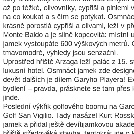
až po těžké, olivovníky, cypřiši a piniemi 
na co koukat a s čím se potýkat. Osmnáctk
krásně porostlá cypřiši a olivami, leží v
Monte Baldo a je silně kopcovitá: místní
jamek vystoupáte 600 výškových metrů. O
tmavomodré, výhledy jsou senzační.
Uprostřed hřiště Arzaga leží palác z 15. s
luxusní hotel. Osmnáct jamek zde design
devět dalších je dílem Garyho Playera! Exk
bydlení – pravda, prásknete se tam přes 
jinde.
Poslední výkřik golfového boomu na Gar
Golf San Vigilio. Tady nasázel Kurt Ross
jamek a přidal ještě devítijamkovou akadem
hřiště středověká stavba, tentokrát jde o k