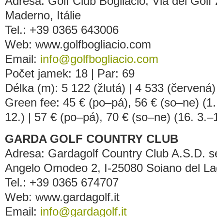
Adresa: Golf Club Bogliacio, Via del Golf
Maderno, Itálie
Tel.: +39 0365 643006
Web: www.golfbogliacio.com
Email:
info@golfbogliacio.com
Počet jamek: 18 | Par: 69
Délka (m): 5 122 (žlutá) | 4 533 (červená)
Green fee: 45 € (po–pá), 56 € (so–ne) (1.
12.) | 57 € (po–pá), 70 € (so–ne) (16. 3.–1
GARDA GOLF COUNTRY CLUB
Adresa: Gardagolf Country Club A.S.D. sen
Angelo Omodeo 2, I-25080 Soiano del Lag
Tel.: +39 0365 674707
Web: www.gardagolf.it
Email:
info@gardagolf.it