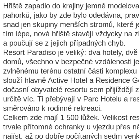
Hřiště zapadlo do krajiny jemně modelo
pahorků, jako by zde bylo odedávna, pravý
snad jen skupiny menších stromů, které je
tím lépe, nová hřiště stavějí vždycky na
a poučují se z jejich případných chyb.
Resort Paradiso je veliký: dva hotely, dv
domů, všechno v bezpečné vzdálenosti je
zvlněnému terénu ostatní části komplexu 
slouží hlavně Active Hotel a Residence Go
dočasní obyvatelé resortu sem přijíždějí z
určitě víc. Ti přebývají v Parc Hotelu a re
směrováno k rodinné rekreaci.
Celkem zde mají 1 500 lůžek. Velikost re
trvale přítomné ochranky u vjezdu přes n
najíst, až po dobře počítaných sedm ven