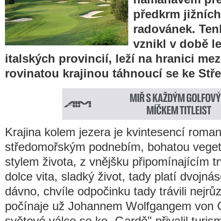
předkrm jižníc
radovánek. Tenh
vznikl v době l
italských provincií, leží na hranici mez
rovinatou krajinou táhnoucí se ke St
Krajina kolem jezera je kvintesencí roman
středomořským podnebím, bohatou veget
stylem života, z vnějšku připomínajícím 
dolce vita, sladký život, tady platí dvojná
dávno, chvíle odpočinku tady trávili nejrůz
počínaje už Johannem Wolfgangem von 
světové válce se ke „Gardě" přivalil turism