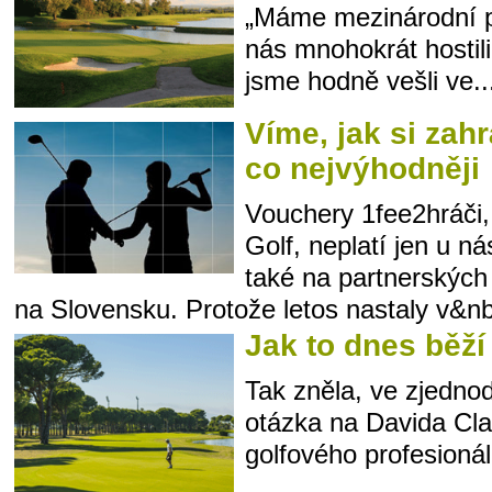
„Máme mezinárodní p
nás mnohokrát hostil
jsme hodně vešli ve..
Víme, jak si zah
co nejvýhodněji
Vouchery 1fee2hráči,
Golf, neplatí jen u ná
také na partnerských
na Slovensku. Protože letos nastaly v&nb
Jak to dnes běží
Tak zněla, ve zjedn
otázka na Davida Cla
golfového profesionál