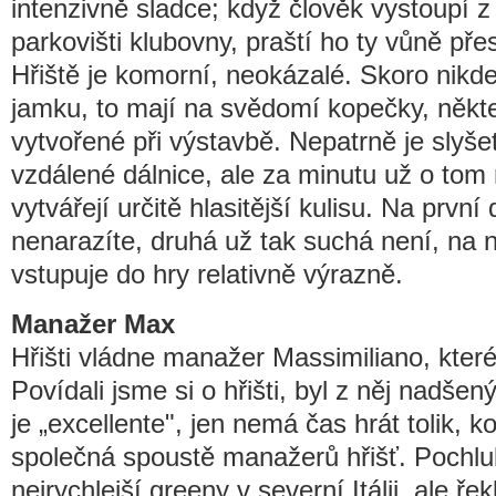
intenzivně sladce; když člověk vystoupí 
parkovišti klubovny, praští ho ty vůně pře
Hřiště je komorní, neokázalé. Skoro nikde
jamku, to mají na svědomí kopečky, někte
vytvořené při výstavbě. Nepatrně je slyše
vzdálené dálnice, ale za minutu už o tom 
vytvářejí určitě hlasitější kulisu. Na prvn
nenarazíte, druhá už tak suchá není, na 
vstupuje do hry relativně výrazně.
Manažer Max
Hřišti vládne manažer Massimiliano, které
Povídali jsme si o hřišti, byl z něj nadšený,
je „excellente", jen nemá čas hrát tolik, k
společná spoustě manažerů hřišť. Pochlub
nejrychlejší greeny v severní Itálii, ale ře