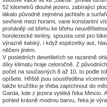
52 kilometrů dlouhé jezero, zabírající pl
lákalo původně zejména jachtaře a surfaře
sevřené mezi horami, vane konstantní vítr
prohánějí od břehu ke břehu neuvěřitelno
horolezecké terény, spousta cest pro bikery
výrazně italský, i když espézetky aut, hl
něčem jiném.
V posledních desetiletích se razantně ohlás
díky klimatu hraje celoročně. Z původních 
počet na současných 8 až 10, to podle toh
opíšete. Hřiště jsou soustředěna víceméně 
takže kružítko je třeba zapíchnout do mě
Garda, kde z jezera vytéká řeka Mincio. 
pohled krásně modrou barvu, řeka je výr