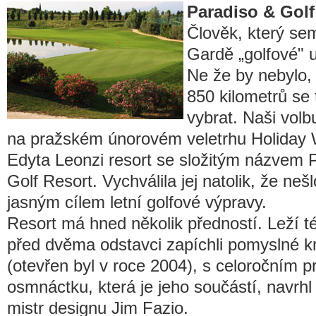
Paradiso & Golf
Člověk, který se
Gardě „golfové" 
Ne že by nebylo, 
850 kilometrů se 
vybrat. Naši volb
na pražském únorovém veletrhu Holiday 
Edyta Leonzi resort se složitým názvem 
Golf Resort. Vychválila jej natolik, že neš
jasným cílem letní golfové výpravy.
Resort má hned několik předností. Leží 
před dvěma odstavci zapíchli pomyslné kru
(otevřen byl v roce 2004), s celoročním 
osmnáctku, která je jeho součástí, navr
mistr designu Jim Fazio.