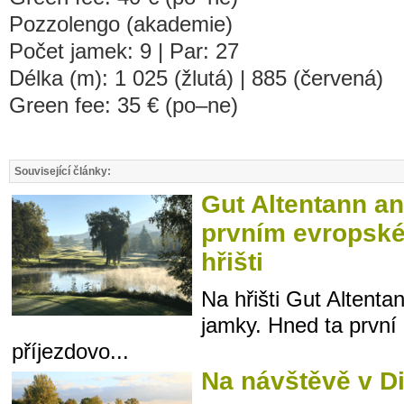
Pozzolengo (akademie)
Počet jamek: 9 | Par: 27
Délka (m): 1 025 (žlutá) | 885 (červená)
Green fee: 35 € (po–ne)
Související články:
Gut Altentann a
prvním evropsk
hřišti
Na hřišti Gut Altenta
jamky. Hned ta první
příjezdovo...
Na návštěvě v 