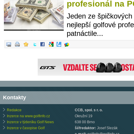
profesionál na 
Jeden ze špičkových a
nejlepší golfové profe
patnáctile...
Kontakty
Redakce
CCB, spol. s r. o.
Inzerce na www.golfinfo.cz
Okružní 19
Inzerce v týdeníku Golf News
638 00 Brno
Inzerce v časopise Golf
šéfredaktor:
Josef Slezák