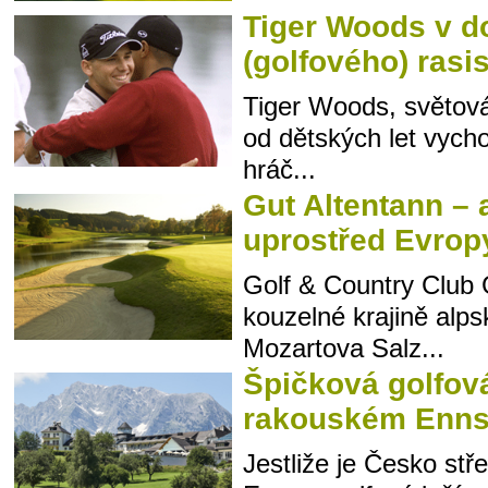
Tiger Woods v d
(golfového) ras
Tiger Woods, světová 
od dětských let vych
hráč...
Gut Altentann –
uprostřed Evrop
Golf & Country Club G
kouzelné krajině alps
Mozartova Salz...
Špičková golfov
rakouském Enns
Jestliže je Česko stř