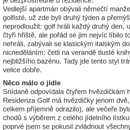
je bezprostředně u rezidence.
Vedlejší apartmán obývali němečtí manžel
golfisté, už zde byli druhý týden a přemýšle
neprodloužit: golf hráli každý druhý den,
čtyři hřiště, ale pořád se jim nejvíc líbilo
nehráli, zabývali se klasickým italským do
nicneděláním: četli na verandě tlusté knih
nejbližšího bazénu. Tady jde tento styl tr
velice dobře.
Něco málo o jídle
Snídaně odpovídala čtyřem hvězdičkám ho
Residenza Golf má hvězdičky jenom dvě, 
celkem příjemně odrazilo), ale večeře by
chodů s výběrem z celého jídelního lístku
poprvé jsem se pokusil zvládnout všechn