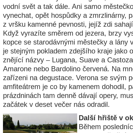
vodní svět a tak dále. Ani samo městečk
vynechat, opět hospůdky a zmrzlinárny, p
z vršku kamenné pevnosti, jejíž zdi sahaj
Když vyrazíte směrem od jezera, brzy vys
kopce se starodávnými městečky a lány vi
je stejným pokladem zdejšího kraje jako o
znějící názvy – Lugana, Suave a Castoza z
Amarone nebo Bardolino červená. Na mn
zařízeni na degustace. Verona se svým 
amfiteátrem je co by kamenem dohodil, p
prázdninách tam denně dávají opery, musí 
začátek v deset večer nás odradil.
Další hřiště v ok
Během posledních