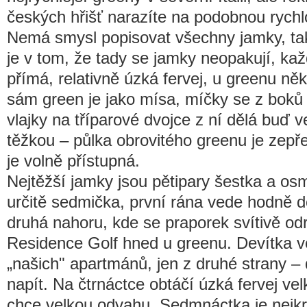
českých hřišť narazíte na podobnou rychl
Nemá smysl popisovat všechny jamky, tak 
je v tom, že tady se jamky neopakují, každ
přímá, relativně úzká fervej, u greenu ně
sám green je jako mísa, míčky se z boků 
vlajky na tříparové dvojce z ní dělá buď 
těžkou – půlka obrovitého greenu je zepř
je volně přístupná.
Nejtěžší jamky jsou pětipary šestka a os
určitě sedmička, první rána vede hodně do
druhá nahoru, kde se praporek svítivě od
Residence Golf hned u greenu. Devítka 
„našich" apartmánů, jen z druhé strany –
napít. Na čtrnáctce obtáčí úzká fervej ve
chce velkou odvahu. Sedmnáctka je nejkrat