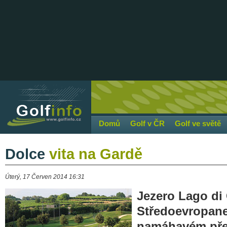
Domů
Golf v ČR
Golf ve světě
Dolce
vita na Gardě
Úterý, 17 Červen 2014 16:31
Jezero Lago di
Středoevropane
namáhavém přej