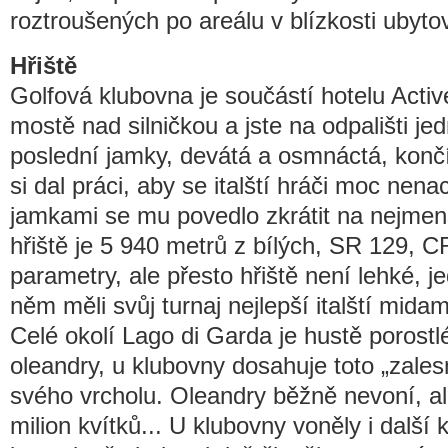
roztroušených po areálu v blízkosti ubyto
Hřiště
Golfová klubovna je součástí hotelu Activ
mostě nad silničkou a jste na odpališti je
poslední jamky, devátá a osmnáctá, konč
si dal práci, aby se italští hráči moc nena
jamkami se mu povedlo zkrátit na nejme
hřiště je 5 940 metrů z bílých, SR 129, C
parametry, ale přesto hřiště není lehké, 
něm měli svůj turnaj nejlepší italští midam
Celé okolí Lago di Garda je hustě porost
oleandry, u klubovny dosahuje toto „zal
svého vrcholu. Oleandry běžně nevoní, al
milion kvítků... U klubovny voněly i další 