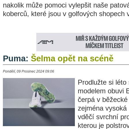
nakolik může pomoci vylepšit naše patová
koberců, které jsou v golfových shopech v
Puma:
Šelma opět na scéně
Pondělí, 09 Prosinec 2024 09:06
Prodlužte si lét
modelem obuvi El
čerpá v běžecké 
zejména vysoká 
vděčí svrchní pr
kterou je polstr