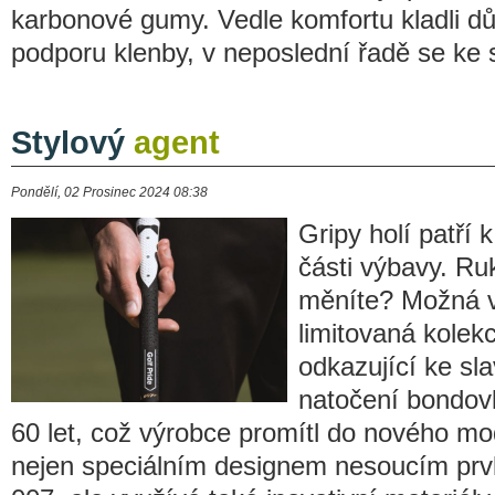
karbonové gumy. Vedle komfortu kladli dů
podporu klenby, v neposlední řadě se ke s
Stylový
agent
Pondělí, 02 Prosinec 2024 08:38
Gripy holí patří
části výbavy. Ruk
měníte? Možná v
limitovaná kolekc
odkazující ke sl
natočení bondovk
60 let, což výrobce promítl do nového mo
nejen speciálním designem nesoucím prv