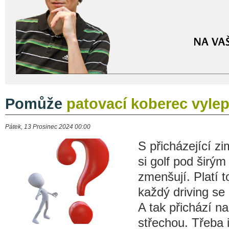
Pomůže
patovací koberec vylep
Pátek, 13 Prosinec 2024 00:00
S přicházející z
si golf pod širý
zmenšují. Platí t
každý driving se 
A tak přichází na
střechou. Třeba 