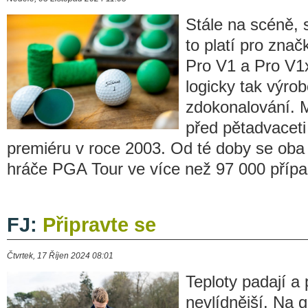
Stále na scéně, 
to platí pro značk
Pro V1 a Pro V1x
logicky tak výrob
zdokonalování. M
před pětadvaceti
premiéru v roce 2003. Od té doby se oba 
hráče PGA Tour ve více než 97 000 přípa
FJ:
Připravte se
Čtvrtek, 17 Říjen 2024 08:01
Teploty padají a 
nevlídnější. Na go