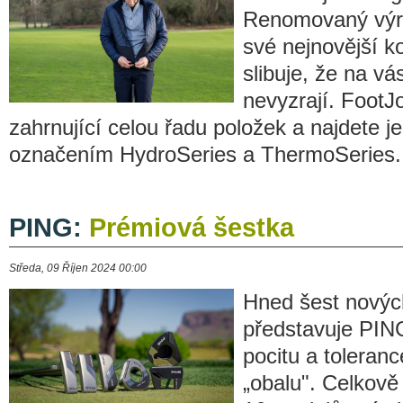
Renomovaný výro
své nejnovější k
slibuje, že na v
nevyzrají. FootJo
zahrnující celou řadu položek a najdete 
označením HydroSeries a ThermoSeries.
PING:
Prémiová šestka
Středa, 09 Říjen 2024 00:00
Hned šest novýc
představuje PING
pocitu a toleranc
„obalu". Celkově