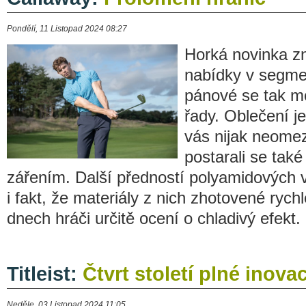
Pondělí, 11 Listopad 2024 08:27
Horká novinka z
nabídky v segme
pánové se tak mo
řady. Oblečení j
vás nijak neome
postarali se tak
zářením. Další předností polyamidových 
i fakt, že materiály z nich zhotovené ryc
dnech hráči určitě ocení o chladivý efekt.
Titleist:
Čtvrt století plné inovac
Neděle, 03 Listopad 2024 11:05