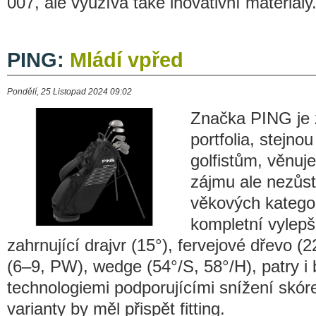
007, ale využívá také inovativní materiály
PING:
Mládí vpřed
Pondělí, 25 Listopad 2024 09:02
Značka PING je 
portfolia, stejno
golfistům, věnuje
zájmu ale nezůst
věkových kategor
kompletní vylepš
zahrnující drajvr (15°), fervejové dřevo (2
(6–9, PW), wedge (54°/S, 58°/H), patry i
technologiemi podporujícími snížení skór
varianty by měl přispět fitting.