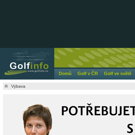
Domů
Golf v ČR
Golf ve světě
Výbava