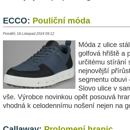
ECCO:
Pouliční móda
Pondělí, 18 Listopad 2024 09:12
Móda z ulice stá
golfová hřiště a
určitému stírání 
nejnovější přír
segmentu obuvi
Slovo ulice v s
vše. Výrobce novinkou opět posouvá hran
vhodná k celodennímu nošení nejen na gol
Callaway:
Prolomení hranic