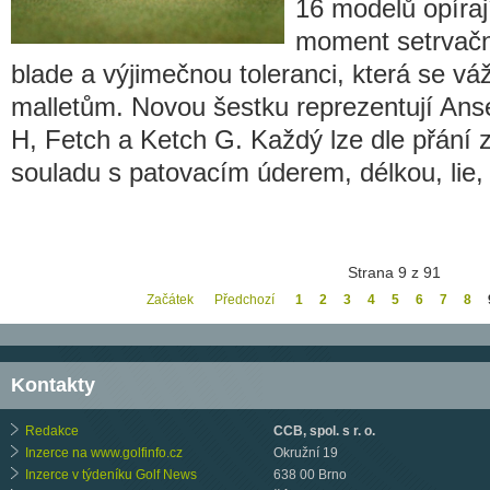
16 modelů opíraj
moment setrvačno
blade a výjimečnou toleranci, která se vá
malletům. Novou šestku reprezentují Ans
H, Fetch a Ketch G. Každý lze dle přání 
souladu s patovacím úderem, délkou, lie, 
Strana 9 z 91
Začátek
Předchozí
1
2
3
4
5
6
7
8
Kontakty
Redakce
CCB, spol. s r. o.
Inzerce na www.golfinfo.cz
Okružní 19
Inzerce v týdeníku Golf News
638 00 Brno