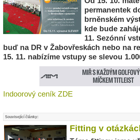
Od 15. 10. mát
permanentek d
brněnském výsta
kde bude zaháje
11. Sezónní vs
buď na DR v Žabovřeskách nebo na re
15. 11. nabízíme vstupy se slevou 1.00
Indoorový ceník ZDE
Související články:
Fitting v otázká