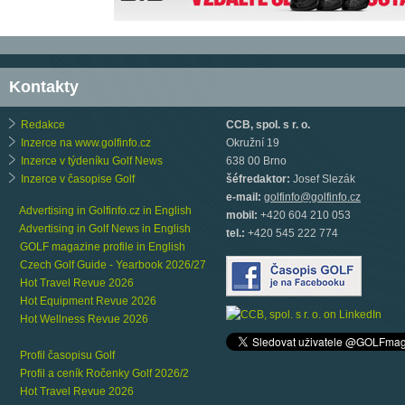
Kontakty
Redakce
CCB, spol. s r. o.
Inzerce na www.golfinfo.cz
Okružní 19
Inzerce v týdeníku Golf News
638 00 Brno
Inzerce v časopise Golf
šéfredaktor:
Josef Slezák
e-mail:
golfinfo@golfinfo.cz
Advertising in Golfinfo.cz in English
mobil:
+420 604 210 053
Advertising in Golf News in English
tel.:
+420 545 222 774
GOLF magazine profile in English
Czech Golf Guide - Yearbook 2026/27
Hot Travel Revue 2026
Hot Equipment Revue 2026
Hot Wellness Revue 2026
Profil časopisu Golf
Profil a ceník Ročenky Golf 2026/2
Hot Travel Revue 2026