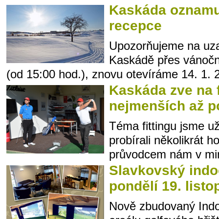
Kaskáda oznamu
recepce
Upozorňujeme na uza
Kaskádě přes vánoční
(od 15:00 hod.), znovu otevíráme 14. 1. 2
Kaskáda zve na f
nejmenších až p
Téma fittingu jsme u
probírali několikrát 
průvodcem nám v min
Slavkovský indoo
pondělí 19. list
Nově zbudovaný Indo