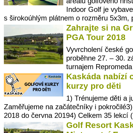
areálu golfového hřiš
Indoor Golf je vybave
s širokoúhlým plátnem o rozměru 5x3m, p
Zahrajte si na G
PGA Tour 2018
Vyvrcholení české gol
proběhne 27. – 30. z
turnajem Repromeda 
Kaskáda nabízí c
kurzy pro děti
1) Trénujeme děti a j
Zaměřujeme na začátečníky i pokročilé3) 
2018 do června 20194) Celkem 35 lekcí (
Golf Resort Kas