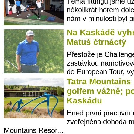
Téma fittingu jsme už
několikrát horem do
nám v minulosti byl pr
Na Kaskádě vyh
Matuš čtrnáctý
Přestože je Challeng
zastávkou namotivov
do European Tour, vypá
Tatra Mountains 
golfem vážně; po
Kaskádu
Hned první pracovní 
zveřejněna dohoda m
Mountains Resor...