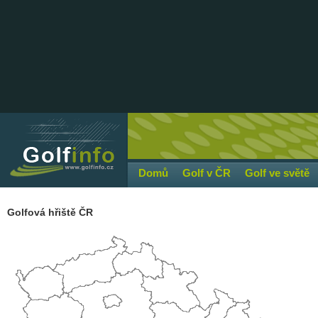
Domů
Golf v ČR
Golf ve světě
Golfová hřiště ČR