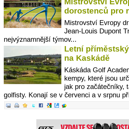
Mistrovství Evro
dorostenců pro 
Mistrovství Evropy d
Jean-Louis Dupont Tr
nejvýznamnější týmov...
Letní příměstský
na Kaskádě
Káskáda Golf Academy
kempy, které jsou urč
jak pro začátečníky, 
golfisty. Konají se v červenci a v srpnu př