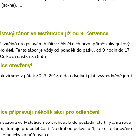
(so-ne). ...
stský tábor ve Mstěticích již od 9. července
7. začíná na golfovém hřišti ve Mstěticích první příměstský golfový
pro děti. Tento tábor je vždy od pondělí do pátku, od 9 hodin do 17
 Celková částka za 5 dn...
ice otevřeny!
 otevíráme v pátek 30. 3. 2018 a do odvolání platí zvýhodněné jarní
ice připravují několik akcí pro odlehčení
í sezona ve Mstěticích se přehoupla do poslední čtvrtiny a na řadu
zejí turnaje pro odlehčení. Na druhou polovinu října je naplánováno
k tematicky zaměřených a...