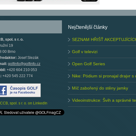
Nejčtenější články
SEZNAM HŘIŠŤ AKCEPTUJÍCÍC
, spol. s r. o.
ružní 19
Golf v televizi
8 00 Brno
fredaktor:
Josef Slezák
Open Golf Series
mail:
golfinfo@golfinfo.cz
bil:
+420 604 210 053
Nike: Pódium si pronajal drajvr s
.:
+420 545 222 774
Míč zabořený do stěny jamky
Videoinstrukce: Švih a správné 