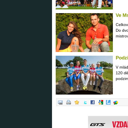
Ve Ms
Celkov
Do dvo
mistrov
Podz
V mlád
120 dě
podzim