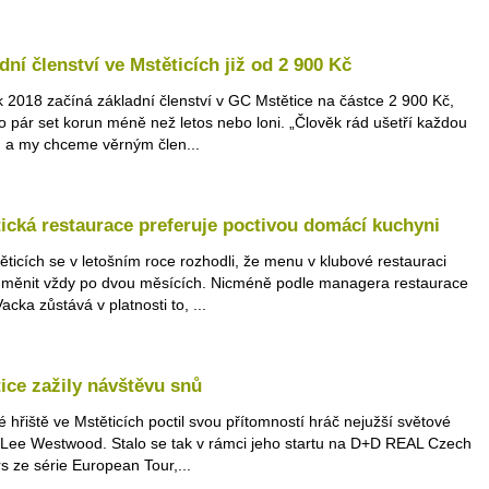
dní členství ve Mstěticích již od 2 900 Kč
k 2018 začíná základní členství v GC Mstětice na částce 2 900 Kč,
 o pár set korun méně než letos nebo loni. „Člověk rád ušetří každou
 a my chceme věrným člen...
ická restaurace preferuje poctivou domácí kuchyni
ěticích se v letošním roce rozhodli, že menu v klubové restauraci
měnit vždy po dvou měsících. Nicméně podle managera restaurace
acka zůstává v platnosti to, ...
ice zažily návštěvu snů
é hřiště ve Mstěticích poctil svou přítomností hráč nejužší světové
 Lee Westwood. Stalo se tak v rámci jeho startu na D+D REAL Czech
s ze série European Tour,...