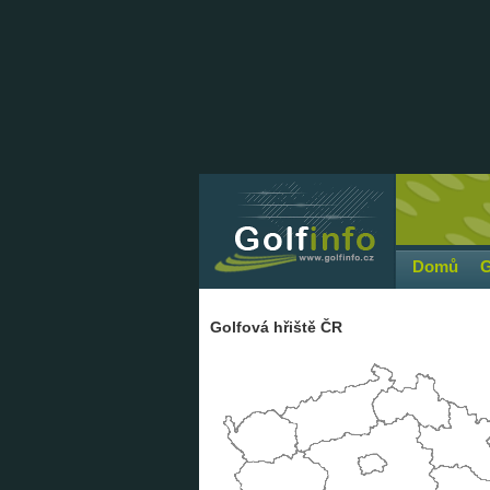
Domů
G
Golfová hřiště ČR