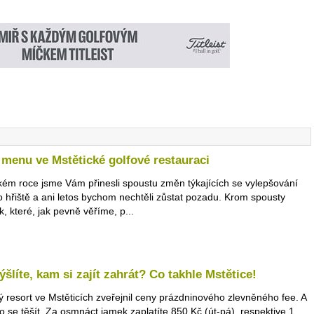
menu ve Mstětické golfové restauraci
kém roce jsme Vám přinesli spoustu změn týkajících se vylepšování
 hřiště a ani letos bychom nechtěli zůstat pozadu. Krom spousty
k, které, jak pevně věříme, p...
šlíte, kam si zajít zahrát? Co takhle Mstětice!
ý resort ve Mstěticích zveřejnil ceny prázdninového zlevněného fee. A
co se těšít. Za osmnáct jamek zaplatíte 850 Kč (út-pá), respektive 1