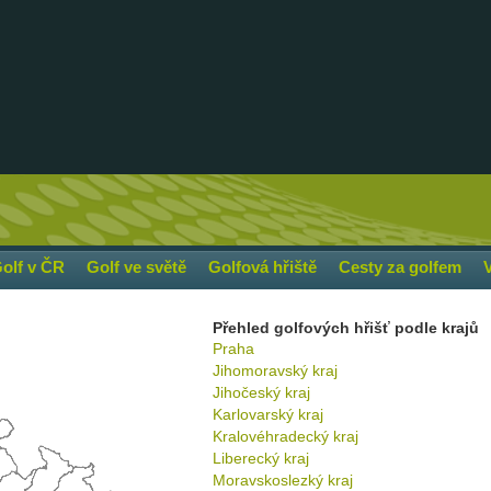
olf v ČR
Golf ve světě
Golfová hřiště
Cesty za golfem
Přehled golfových hřišť podle krajů
Praha
Jihomoravský kraj
Jihočeský kraj
Karlovarský kraj
Kralovéhradecký kraj
Liberecký kraj
Moravskoslezký kraj