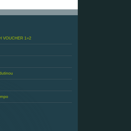
H VOUCHER 1=2
 dutinou
tempo