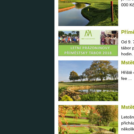
000 Kč 
Přímě
Od 9. 
tábor 
hodin.
Mstět
Hřiště
fee ...
Mstět
Letošn
přichá
několi