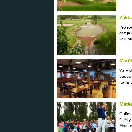
Zákla
Pro ro
což je
korunu
Mstět
Ve Mst
budou 
Karla V
Mstět
Golfov
špičky
Master