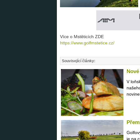
Více o Mstěticích ZDE
https://www.golfmstetice.cz/
Související články:
Nové 
V loňs
našeho
novine
Přemý
Golfov
je na 