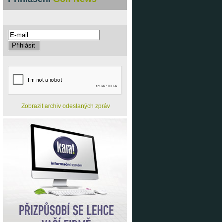
Zobrazit archiv odeslaných zpráv