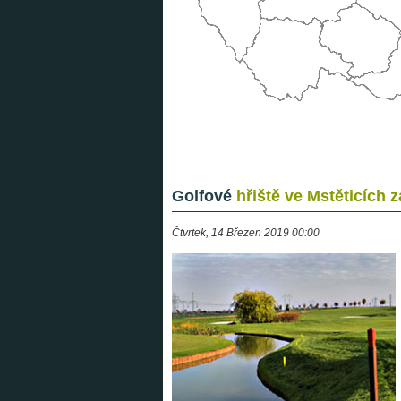
Golfové
hřiště ve Mstěticích 
Čtvrtek, 14 Březen 2019 00:00