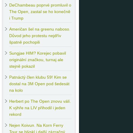
DeChambeau
poprvé promluvil o
The Open, zastal se ho konečně
i Trump
Američan
šel na greenu naboso.
Důvod jeho protestu nejdřív
špatně pochopili
Sungjae
HIM? Korejec pobavil
originální značkou, turnaj ale
stejně pokazil
Patnáctý
člen klubu 59! Kim se
dostal na 3M Open pod šedesát
na kolo
Herbert
po The Open znovu válí.
K výhře na LIV přihodil i jeden
rekord
Nejen
Koivun. Na Korn Ferry
Tour se blýskl i další zázračný