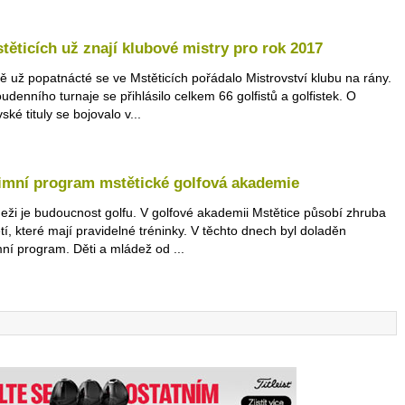
těticích už znají klubové mistry pro rok 2017
ě už popatnácté se ve Mstěticích pořádalo Mistrovství klubu na rány.
udenního turnaje se přihlásilo celkem 66 golfistů a golfistek. O
ské tituly se bojovalo v...
imní program mstětické golfová akademie
eži je budoucnost golfu. V golfové akademii Mstětice působí zhruba
tí, které mají pravidelné tréninky. V těchto dnech byl doladěn
ní program. Děti a mládež od ...