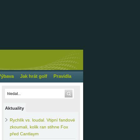
Výbava
Jak hrát golf
Pravidla
Aktuality
Rychlík
vs. loudal. Vtipní fandové
zkoumali, kolik ran stihne Fox
před Cantlaym