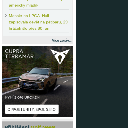
americký mladík
Masakr
na LPGA. Hull
zapisovala devět na pětiparu, 29
hráček šlo přes 80 ran
Více zpráv...
Přihlášení
Golf News