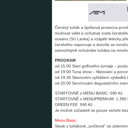
Čerstvý tuňák a špičková prosecca prvotř
možnost vidět a ochutnat zcela čerstvé
oceánu (Srí Lanka) a vzápětí letecky 
čerstvého naporcuje a dozvíte se mnoho
samozřejmě ochutnáte tuňáka na mnoh
PROGRAM
od 15:00 Start golfového turnaje – postu
od 19:00 Tuna show – filetování a porc
od 19:30 Slavnostní vyhlášení výsledků 
od 20:00 Servírování degustačního me
STARTOVNÉ s MENU BASIC: 590 Kč
STARTOVNÉ s MENUPREMIUM: 1.390 
GREEN FEE: 590 Kč
Je možné zúčastnit se pouze večeře bez 
Menu Basic:
Steak z tuňákové „svíčkové" se zeleni