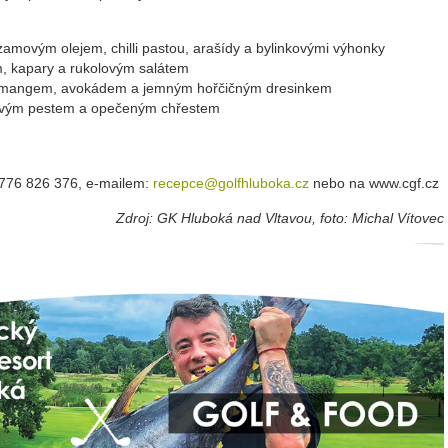
amovým olejem, chilli pastou, arašídy a bylinkovými výhonky
m, kapary a rukolovým salátem
u, mangem, avokádem a jemným hořčičným dresinkem
novým pestem a opečeným chřestem
0 776 826 376, e-mailem:
recepce@golfhluboka.cz
nebo na www.cgf.cz
Zdroj: GK Hluboká nad Vltavou, foto: Michal Vítovec