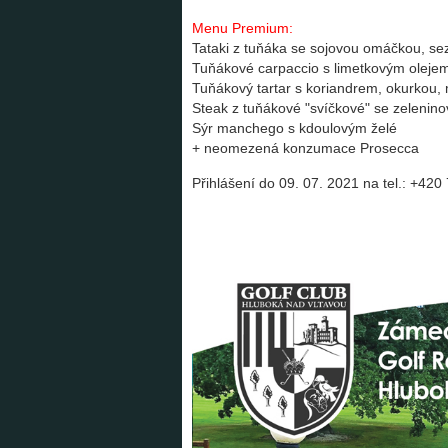
Menu Premium:
Tataki z tuňáka se sojovou omáčkou, sez
Tuňákové carpaccio s limetkovým oleje
Tuňákový tartar s koriandrem, okurko
Steak z tuňákové "svíčkové" se zeleni
Sýr manchego s kdoulovým želé
+ neomezená konzumace Prosecca
Přihlášení do 09. 07. 2021 na tel.: +42