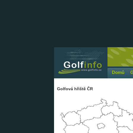
Domů
G
Golfová hřiště ČR