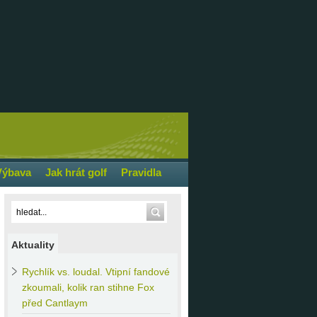
Výbava
Jak hrát golf
Pravidla
Aktuality
Rychlík
vs. loudal. Vtipní fandové
zkoumali, kolik ran stihne Fox
před Cantlaym