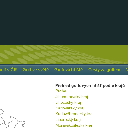
olf v ČR
Golf ve světě
Golfová hřiště
Cesty za golfem
Přehled golfových hřišť podle krajů
Praha
Jihomoravský kraj
Jihočeský kraj
Karlovarský kraj
Kralovéhradecký kraj
Liberecký kraj
Moravskoslezký kraj