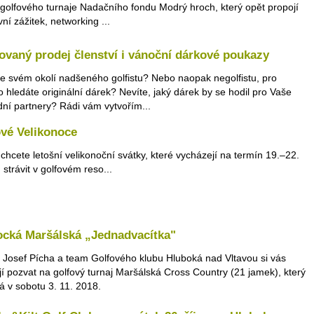
 golfového turnaje Nadačního fondu Modrý hroch, který opět propojí
ní zážitek, networking ...
ovaný prodej členství i vánoční dárkové poukazy
e svém okolí nadšeného golfistu? Nebo naopak negolfistu, pro
o hledáte originální dárek? Nevíte, jaký dárek by se hodil pro Vaše
ní partnery? Rádi vám vytvořím...
vé Velikonoce
chcete letošní velikonoční svátky, které vycházejí na termín 19.–22.
 strávit v golfovém reso...
ocká Maršálská „Jednadvacítka"
 Josef Pícha a team Golfového klubu Hluboká nad Vltavou si vás
jí pozvat na golfový turnaj Maršálská Cross Country (21 jamek), který
á v sobotu 3. 11. 2018.