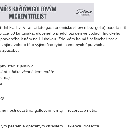
ídní kvality! V rámci této gastronomické show (i bez golfu) budete mít
ho cca 50 kg tuňáka, uloveného předchozí den ve vodách Indického
přepraveného k nám na Hlubokou. Zde Vám ho náš šéfkuchař zcela
 zajímavého o této výjimečné rybě, samotných úpravách a
o způsobů.
pný start z jamky č. 1
ování tuňáka včetně komentáře
turnaje
nu
Kč
nutnosti účasti na golfovém turnaji – rezervace nutná.
novým pestem a opečeným chřestem + sklenka Prosecca