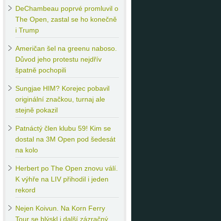
DeChambeau
poprvé promluvil o
The Open, zastal se ho konečně
i Trump
Američan
šel na greenu naboso.
Důvod jeho protestu nejdřív
špatně pochopili
Sungjae
HIM? Korejec pobavil
originální značkou, turnaj ale
stejně pokazil
Patnáctý
člen klubu 59! Kim se
dostal na 3M Open pod šedesát
na kolo
Herbert
po The Open znovu válí.
K výhře na LIV přihodil i jeden
rekord
Nejen
Koivun. Na Korn Ferry
Tour se blýskl i další zázračný