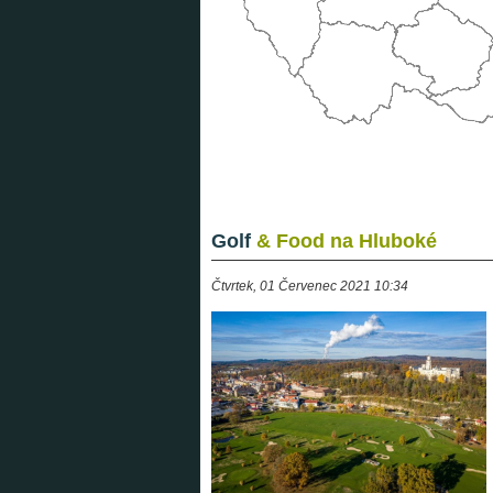
Golf
& Food na Hluboké
Čtvrtek, 01 Červenec 2021 10:34