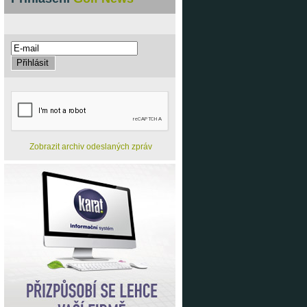
Zobrazit archiv odeslaných zpráv