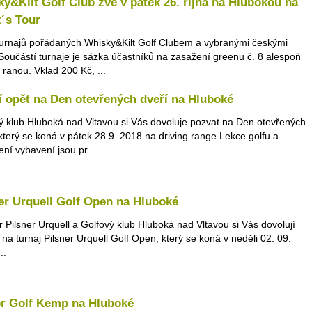
y&Kilt Golf Club zve v pátek 26. října na Hlubokou na
´s Tour
turnajů pořádaných Whisky&Kilt Golf Clubem a vybranými českými
 Součástí turnaje je sázka účastníků na zasažení greenu č. 8 alespoň
 ranou. Vklad 200 Kč, ...
í opět na Den otevřených dveří na Hluboké
ý klub Hluboká nad Vltavou si Vás dovoluje pozvat na Den otevřených
 který se koná v pátek 28.9. 2018 na driving range.Lekce golfu a
ení vybavení jsou pr...
er Urquell Golf Open na Hluboké
r Pilsner Urquell a Golfový klub Hluboká nad Vltavou si Vás dovolují
 na turnaj Pilsner Urquell Golf Open, který se koná v neděli 02. 09.
..
or Golf Kemp na Hluboké