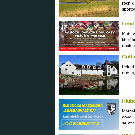
ročník
sportov
Limit
Máte v
kteréh
obchod
Golfo
Pokud 
dubna,
Hlub
Maršál
dovolu
se kon