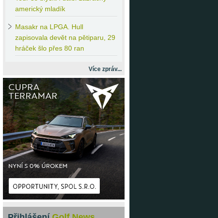
americký mladík
Masakr
na LPGA. Hull
zapisovala devět na pětiparu, 29
hráček šlo přes 80 ran
Více zpráv...
Přihlášení
Golf News