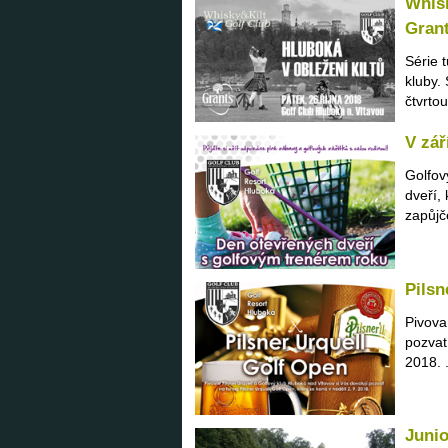
Whisk
Grant
Série 
kluby.
čtvrtou
V zář
Golfov
dveří,
zapůjč
Pilsn
Pivova
pozvat
2018. .
Juni