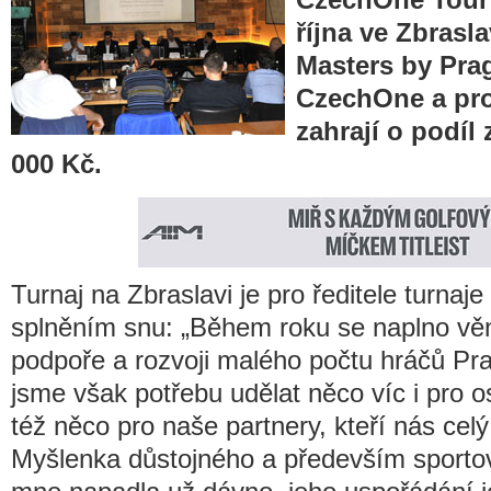
října ve Zbrasl
Masters by Pra
CzechOne a pro
zahrají o podíl
000 Kč.
Turnaj na Zbraslavi je pro ředitele turnaj
splněním snu: „Během roku se naplno v
podpoře a rozvoji malého počtu hráčů Pra
jsme však potřebu udělat něco víc i pro os
též něco pro naše partnery, kteří nás celý
Myšlenka důstojného a především sportovn