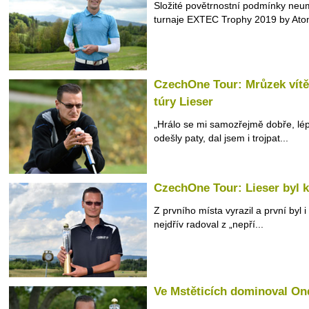
Složité povětrnostní podmínky neu
turnaje EXTEC Trophy 2019 by Atom
CzechOne Tour: Mrůzek vítě
túry Lieser
„Hrálo se mi samozřejmě dobře, lép
odešly paty, dal jsem i trojpat...
CzechOne Tour: Lieser byl k
Z prvního místa vyrazil a první byl
nejdřív radoval z „nepří...
Ve Mstěticích dominoval Ond