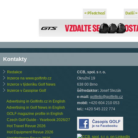
< Předchozí
Další >
Kontakty
Redakce
CCB, spol. s r. o.
Inzerce na www.golfinfo.cz
Okružní 19
Inzerce v týdeníku Golf News
638 00 Brno
Inzerce v časopise Golf
šéfredaktor:
Josef Slezák
e-mail:
golfinfo@golfinfo.cz
Advertising in Golfinfo.cz in English
mobil:
+420 604 210 053
Advertising in Golf News in English
tel.:
+420 545 222 774
GOLF magazine profile in English
Czech Golf Guide - Yearbook 2026/27
Hot Travel Revue 2026
Hot Equipment Revue 2026