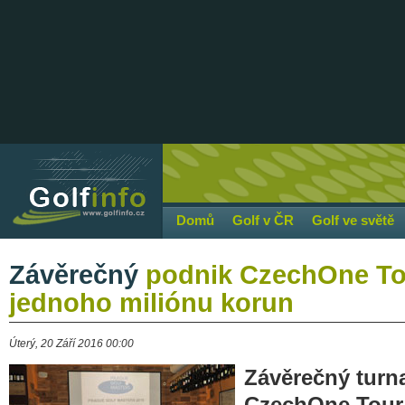
Domů
Golf v ČR
Golf ve světě
Závěrečný
podnik CzechOne Tou
jednoho miliónu korun
Úterý, 20 Září 2016 00:00
Závěrečný turna
CzechOne Tour 