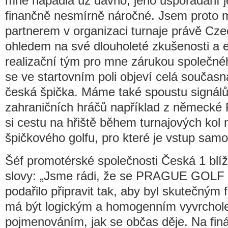
mne napadla už dávno, jeho uspořádání j
finančně nesmírně náročné. Jsem proto m
partnerem v organizaci turnaje právě Cze
ohledem na své dlouholeté zkušenosti a e
realizační tým pro mne zárukou společn
se ve startovním poli objeví celá součas
česká špička. Máme také spoustu signálů 
zahraničních hráčů například z německé 
si cestu na hřiště během turnajových kol 
špičkového golfu, pro které je vstup sam
Šéf promotérské společnosti Česká 1 blíž
slovy: „Jsme rádi, že se PRAGUE GOL
podařilo připravit tak, aby byl skutečným f
má být logickým a homogenním vyvrcholen
pojmenováním, jak se občas děje. Na finál