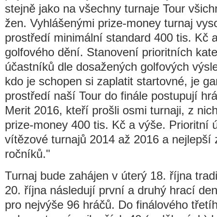
stejně jako na všechny turnaje Tour všic
žen. Vyhlášenými prize-money turnaj vys
prostředí minimální standard 400 tis. Kč 
golfového dění. Stanovení prioritních kate
účastníků dle dosažených golfových výsle
kdo je schopen si zaplatit startovné, je ga
prostředí naší Tour do finále postupují hr
Merit 2016, kteří prošli osmi turnaji, z ni
prize-money 400 tis. Kč a výše. Prioritní 
vítězové turnajů 2014 až 2016 a nejlepší
ročníků."
Turnaj bude zahájen v úterý 18. října t
20. října následují první a druhý hrací de
pro nejvýše 96 hráčů. Do finálového třetíh