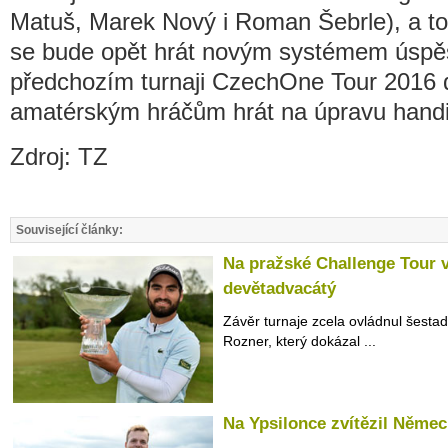
Matuš, Marek Nový i Roman Šebrle), a t
se bude opět hrát novým systémem úsp
předchozím turnaji CzechOne Tour 2016 
amatérským hráčům hrát na úpravu hand
Zdroj: TZ
Související články:
Na pražské Challenge Tour v
devětadvacátý
Závěr turnaje zcela ovládnul šestad
Rozner, který dokázal ...
Na Ypsilonce zvítězil Němec