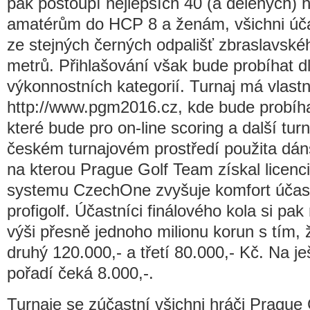
pak postoupí nejlepších 40 (a dělených) hr
amatérům do HCP 8 a ženám, všichni úča
ze stejných černých odpališť zbraslavskéh
metrů. Přihlašování však bude probíhat dl
výkonnostních kategorií. Turnaj má vlast
http://www.pgm2016.cz, kde bude probíhat
které bude pro on-line scoring a další tu
českém turnajovém prostředí použita dán
na kterou Prague Golf Team získal licenci
systemu CzechOne zvyšuje komfort účast
profigolf. Účastníci finálového kola si pa
výši přesně jednoho milionu korun s tím, 
druhý 120.000,- a třetí 80.000,- Kč. Na je
pořadí čeká 8.000,-.
Turnaje se zúčastní všichni hráči Prague