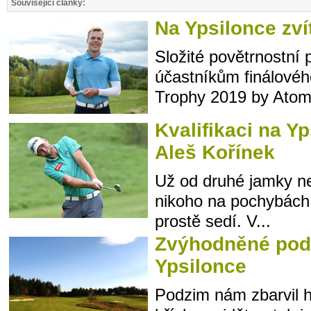
Související články:
Na Ypsilonce zví
Složité povětrnostní
účastníkům finálové
Trophy 2019 by Atomi
Kvalifikaci na Y
Aleš Kořínek
Už od druhé jamky n
nikoho na pochybách,
prostě sedí. V...
Zvýhodněné podz
Ypsilonce
Podzim nám zbarvil h