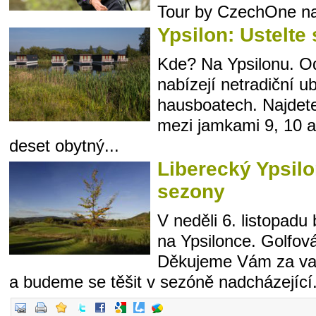
Tour by CzechOne na
Ypsilon: Ustelte
Kde? Na Ypsilonu. Od
nabízejí netradiční 
hausboatech. Najdete
mezi jamkami 9, 10 a
deset obytný...
Liberecký Ypsilo
sezony
V neděli 6. listopadu
na Ypsilonce. Golfov
Děkujeme Vám za vaš
a budeme se těšit v sezóně nadcházející. 