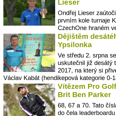
Lieser
Ondřej Lieser zaútoč
prvním kole turnaj
CzechOne hraném ve 
Dějištěm desátéh
Ypsilonka
Ve středu 2. srpna se
uskutečnil již desátý
2017, na který si přiv
Václav Kabát (hendikepová kategorie 0-18
Vítězem Pro Golf
Brit Ben Parker
68, 67 a 70. Tato čí
do čela leaderboard