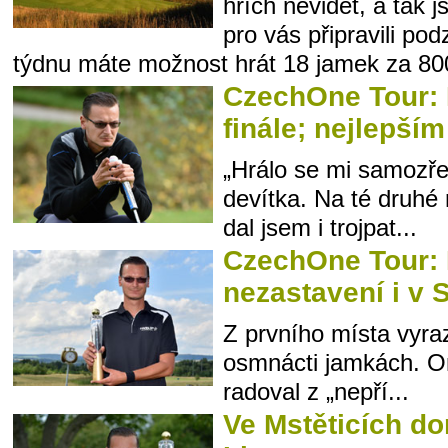
hřích nevidět, a tak j
pro vás připravili pod
týdnu máte možnost hrát 18 jamek za 800
CzechOne Tour: 
finále; nejlepší
„Hrálo se mi samozře
devítka. Na té druhé 
dal jsem i trojpat...
CzechOne Tour: 
nezastavení i v 
Z prvního místa vyrazi
osmnácti jamkách. On
radoval z „nepří...
Ve Mstěticích d