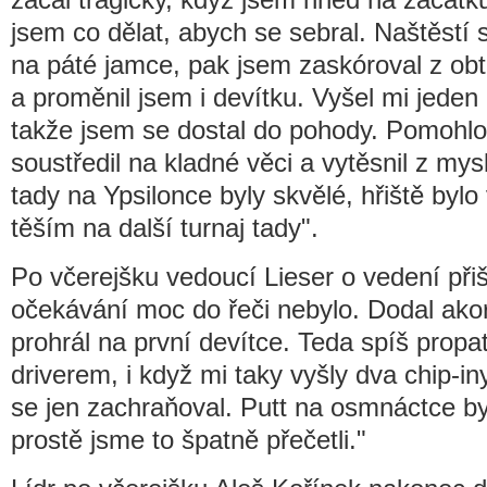
jsem co dělat, abych se sebral. Naštěstí s
na páté jamce, pak jsem zaskóroval z ob
a proměnil jsem i devítku. Vyšel mi jeden c
takže jsem se dostal do pohody. Pomohlo
soustředil na kladné věci a vytěsnil z my
tady na Ypsilonce byly skvělé, hřiště bylo
těším na další turnaj tady".
Po včerejšku vedoucí Lieser o vedení přiš
očekávání moc do řeči nebylo. Dodal akor
prohrál na první devítce. Teda spíš propa
driverem, i když mi taky vyšly dva chip-in
se jen zachraňoval. Putt na osmnáctce by
prostě jsme to špatně přečetli."