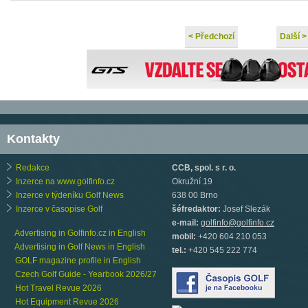
< Předchozí
Další >
Kontakty
Redakce
CCB, spol. s r. o.
Inzerce na www.golfinfo.cz
Okružní 19
Inzerce v týdeníku Golf News
638 00 Brno
Inzerce v časopise Golf
šéfredaktor:
Josef Slezák
e-mail:
golfinfo@golfinfo.cz
Advertising in Golfinfo.cz in English
mobil:
+420 604 210 053
Advertising in Golf News in English
tel.:
+420 545 222 774
GOLF magazine profile in English
Czech Golf Guide - Yearbook 2026/27
Hot Travel Revue 2026
Hot Equipment Revue 2026