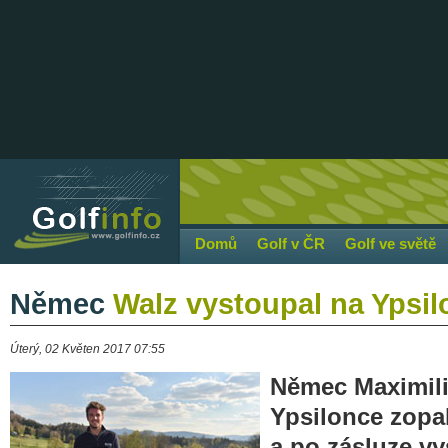
Domů
Golf v ČR
Golf ve světě
Němec
Walz vystoupal na Ypsil
Úterý, 02 Květen 2017 07:55
Němec Maximili
Ypsilonce zopa
a po zásluze vy