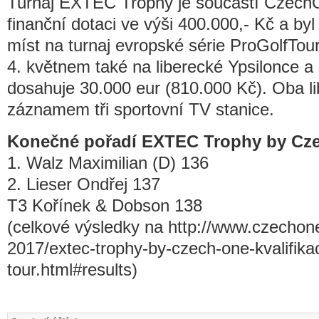
Turnaj EXTEC Trophy je součástí CzechO
finanční dotaci ve výši 400.000,- Kč a byl
míst na turnaj evropské série ProGolfTour
4. květnem také na liberecké Ypsilonce a
dosahuje 30.000 eur (810.000 Kč). Oba li
záznamem tři sportovní TV stanice.
Konečné pořadí EXTEC Trophy by Cz
1. Walz Maximilian (D) 136
2. Lieser Ondřej 137
T3 Kořínek & Dobson 138
(celkové výsledky na http://www.czechone
2017/extec-trophy-by-czech-one-kvalifikac
tour.html#results)