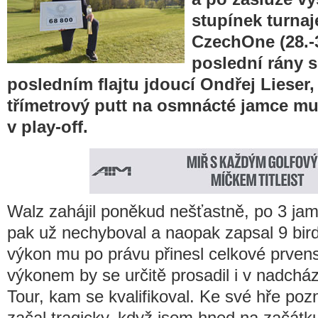
stupínek turna
CzechOne (28.-3
poslední rány s
posledním flajtu jdoucí Ondřej Lieser
třímetrový putt na osmnácté jamce mu 
v play-off.
Walz zahájil poněkud nešťastně, po 3 jam
pak už nechyboval a naopak zapsal 9 birdi
výkon mu po právu přinesl celkové prven
výkonem by se určitě prosadil i v nadcház
Tour, kam se kvalifikoval. Ke své hře p
začal tragicky, když jsem hned na začátku