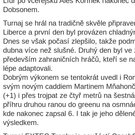
Lídr po včerejšku Aleš Kořínek nakonec děl
Dobsonem.
Turnaj se hrál na tradičně skvěle připrave
Liberce a první den byl provázen chladn
Dnes se však počasí zlepšilo, takže pod
dubna více než slušné. Druhý den byl ve
především zahraničních hráčů, kteří se na
lépe adaptovali.
Dobrým výkonem se tentokrát uvedl i Rom
svým novým caddiem Martinem Mňahon
(+1) i přes trojpat ze čtyř metrů na šest
příhru druhou ranou do greenu na osmnác
kde nakonec zapsal 6. I tak je jeho děle
výsledkem.