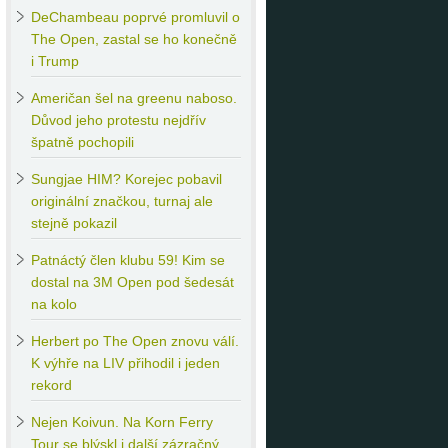
DeChambeau
poprvé promluvil o
The Open, zastal se ho konečně
i Trump
Američan
šel na greenu naboso.
Důvod jeho protestu nejdřív
špatně pochopili
Sungjae
HIM? Korejec pobavil
originální značkou, turnaj ale
stejně pokazil
Patnáctý
člen klubu 59! Kim se
dostal na 3M Open pod šedesát
na kolo
Herbert
po The Open znovu válí.
K výhře na LIV přihodil i jeden
rekord
Nejen
Koivun. Na Korn Ferry
Tour se blýskl i další zázračný