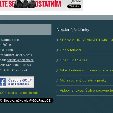
Nejčtenější články
SEZNAM HŘIŠŤ AKCEPTUJÍCÍC
, spol. s r. o.
ružní 19
Golf v televizi
8 00 Brno
fredaktor:
Josef Slezák
Open Golf Series
mail:
golfinfo@golfinfo.cz
bil:
+420 604 210 053
Nike: Pódium si pronajal drajvr s
.:
+420 545 222 774
Míč zabořený do stěny jamky
Videoinstrukce: Švih a správné 