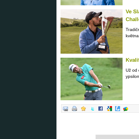
Ve Sl
Chall
Tradič
května
Kvali
Už od 
ypsilon