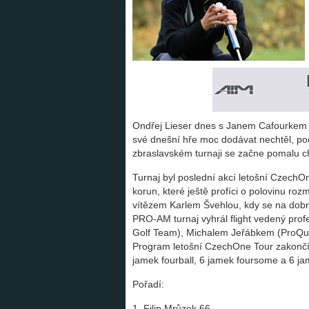
Ondřej Lieser dnes s Janem Cafourkem d
své dnešní hře moc dodávat nechtěl, poch
zbraslavském turnaji se začne pomalu c
Turnaj byl poslední akcí letošní CzechO
korun, které ještě profíci o polovinu roz
vítězem Karlem Švehlou, kdy se na dobr
PRO-AM turnaj vyhrál flight vedený pr
Golf Team), Michalem Jeřábkem (ProQ
Program letošní CzechOne Tour zakončí v
jamek fourball, 6 jamek foursome a 6 ja
Pořadí:
1. Filip Mrůzek 66