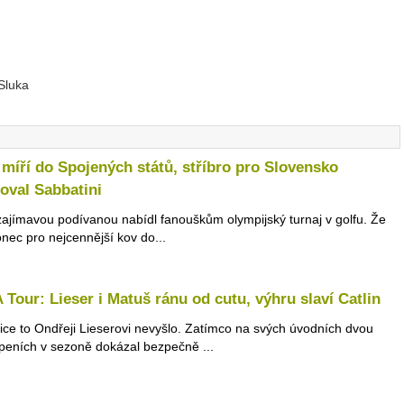
Sluka
 míří do Spojených států, stříbro pro Slovensko
oval Sabbatini
zajímavou podívanou nabídl fanouškům olympijský turnaj v golfu. Že
onec pro nejcennější kov do...
Tour: Lieser i Matuš ránu od cutu, výhru slaví Catlin
tice to Ondřeji Lieserovi nevyšlo. Zatímco na svých úvodních dvou
peních v sezoně dokázal bezpečně ...