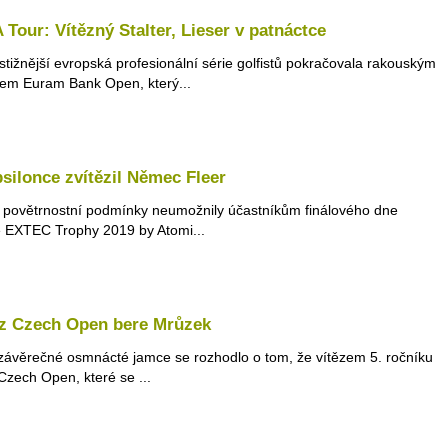
Tour: Vítězný Stalter, Lieser v patnáctce
stižnější evropská profesionální série golfistů pokračovala rakouským
em Euram Bank Open, který...
silonce zvítězil Němec Fleer
é povětrnostní podmínky neumožnily účastníkům finálového dne
e EXTEC Trophy 2019 by Atomi...
 z Czech Open bere Mrůzek
závěrečné osmnácté jamce se rozhodlo o tom, že vítězem 5. ročníku
ech Open, které se ...