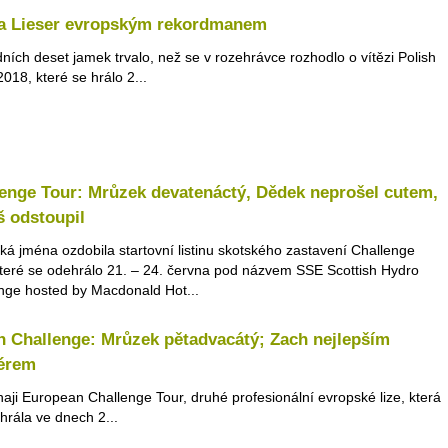
a Lieser evropským rekordmanem
ních deset jamek trvalo, než se v rozehrávce rozhodlo o vítězi Polish
018, které se hrálo 2...
enge Tour: Mrůzek devatenáctý, Dědek neprošel cutem,
 odstoupil
ská jména ozdobila startovní listinu skotského zastavení Challenge
které se odehrálo 21. – 24. června pod názvem SSE Scottish Hydro
nge hosted by Macdonald Hot...
 Challenge: Mrůzek pětadvacátý; Zach nejlepším
érem
naji European Challenge Tour, druhé profesionální evropské lize, která
hrála ve dnech 2...