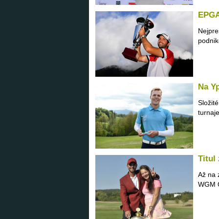
EPGA 
Nejpre
podnik
Na Yp
Složit
turnaj
Titul
Až na 
WGM Cz