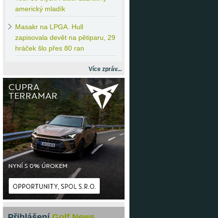
americký mladík
Masakr
na LPGA. Hull
zapisovala devět na pětiparu, 29
hráček šlo přes 80 ran
Více zpráv...
Přihlášení
Golf News