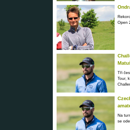
Ondr
Rekord
Open 2
Chall
Matuš
Tři če
Tour, 
Challe
Czech
amat
Na tur
se ode