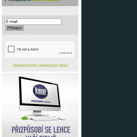
Zobrazit archiv odeslaných zpráv