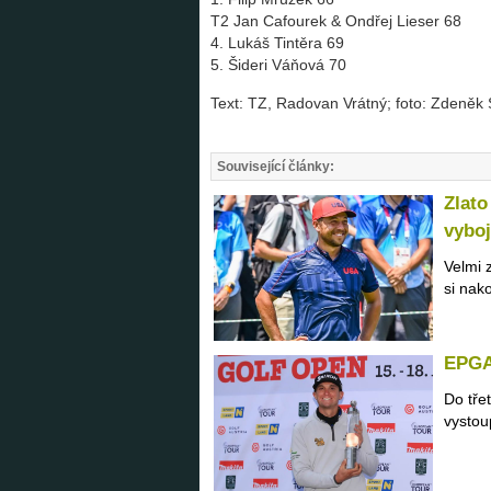
T2 Jan Cafourek & Ondřej Lieser 68
4. Lukáš Tintěra 69
5. Šideri Váňová 70
Text: TZ, Radovan Vrátný; foto: Zdeněk 
Související články:
Zlato
vyboj
Velmi 
si nak
EPGA 
Do tře
vystou