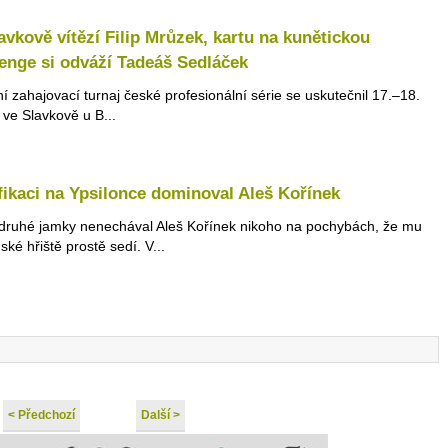
avkově vítězí Filip Mrůzek, kartu na kunětickou
enge si odváží Tadeáš Sedláček
ní zahajovací turnaj české profesionální série se uskutečnil 17.–18.
 ve Slavkově u B...
fikaci na Ypsilonce dominoval Aleš Kořínek
druhé jamky nenechával Aleš Kořínek nikoho na pochybách, že mu
ské hřiště prostě sedí. V...
< Předchozí
Další >