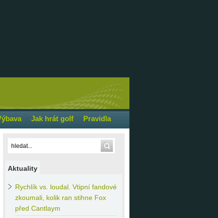
Výbava
Jak hrát golf
Pravidla
Aktuality
Rychlík
vs. loudal. Vtipní fandové
zkoumali, kolik ran stihne Fox
před Cantlaym