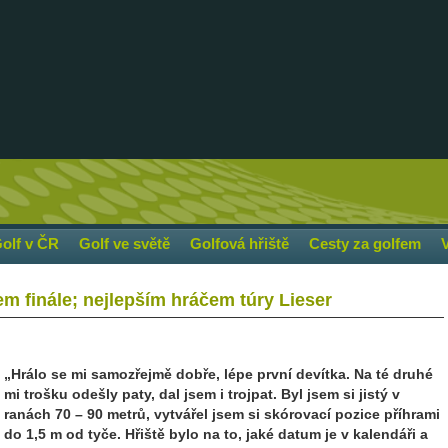
olf v ČR
Golf ve světě
Golfová hřiště
Cesty za golfem
m finále; nejlepším hráčem túry Lieser
„Hrálo se mi samozřejmě dobře, lépe první devítka. Na té druhé
mi trošku odešly paty, dal jsem i trojpat. Byl jsem si jistý v
ranách 70 – 90 metrů, vytvářel jsem si skórovací pozice příhrami
do 1,5 m od tyče. Hřiště bylo na to, jaké datum je v kalendáři a