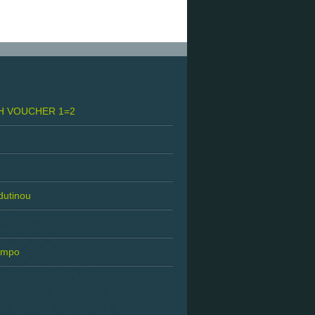
H VOUCHER 1=2
 dutinou
tempo