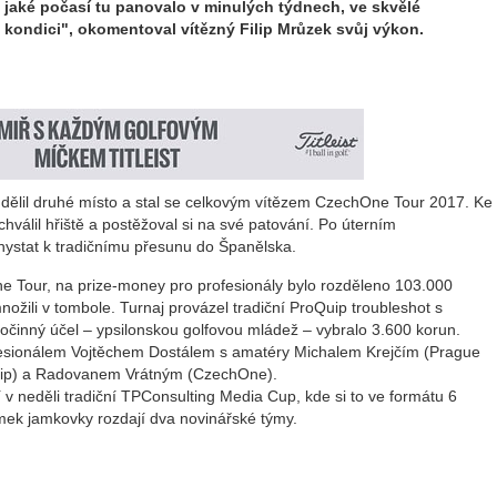
jaké počasí tu panovalo v minulých týdnech, ve skvělé
kondici", okomentoval vítězný Filip Mrůzek svůj výkon.
ělil druhé místo a stal se celkovým vítězem CzechOne Tour 2017. Ke
válil hřiště a postěžoval si na své patování. Po úterním
hystat k tradičnímu přesunu do Španělska.
ne Tour, na prize-money pro profesionály bylo rozděleno 103.000
množili v tombole. Turnaj provázel tradiční ProQuip troubleshot s
očinný účel – ypsilonskou golfovou mládež – vybralo 3.600 korun.
ofesionálem Vojtěchem Dostálem s amatéry Michalem Krejčím (Prague
uip) a Radovanem Vrátným (CzechOne).
 neděli tradiční TPConsulting Media Cup, kde si to ve formátu 6
mek jamkovky rozdají dva novinářské týmy.