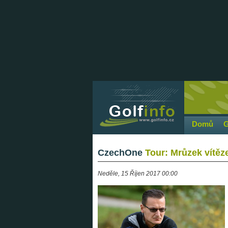
Domů
G
CzechOne
Tour: Mrůzek vítěze
Neděle, 15 Říjen 2017 00:00