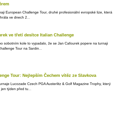
érem
naji European Challenge Tour, druhé profesionální evropské lize, která
hrála ve dnech 2...
rek ve třetí desítce Italian Challenge
po sobotním kole to vypadalo, že se Jan Cafourek popere na turnaji
Challenge Tour na Sardin...
enge Tour: Nejlepším Čechem vítěz ze Slavkova
turnaje Lucozade Czech PGA Austerlitz & Golf Magazine Trophy, který
 jen týden před tu...