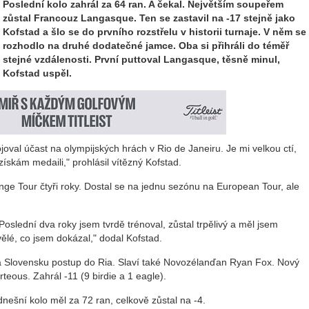
Poslední kolo zahrál za 64 ran. A čekal. Největším soupeřem
zůstal Francouz Langasque. Ten se zastavil na -17 stejně jako
Kofstad a šlo se do prvního rozstřelu v historii turnaje. V něm se
rozhodlo na druhé dodatečné jamce. Oba si přihráli do téměř
stejné vzdálenosti. První puttoval Langasque, těsně minul,
Kofstad uspěl.
oval účast na olympijských hrách v Rio de Janeiru. Je mi velkou ctí,
ískám medaili," prohlásil vítězný Kofstad.
lenge Tour čtyři roky. Dostal se na jednu sezónu na European Tour, ale
slední dva roky jsem tvrdě trénoval, zůstal trpělivý a měl jsem
vělé, co jsem dokázal," dodal Kofstad.
 Slovensku postup do Ria. Slaví také Novozélanďan Ryan Fox. Nový
rteous. Zahrál -11 (9 birdie a 1 eagle).
nešní kolo měl za 72 ran, celkově zůstal na -4.