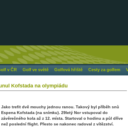
olf v ČR
Golf ve světě
Golfová hřiště
Cesty za golfem
unul Kofstada na olympiádu
Jako trefit dvě mouchy jednou ranou. Takový byl příběh snů
Espena Kofstada (na snímku). 29letý Nor vstupoval do
závěrečného kola až z 12. místa. Startoval o hodinu a půl dříve
než poslední flight. Přesto se nakonec radoval z vítězství.