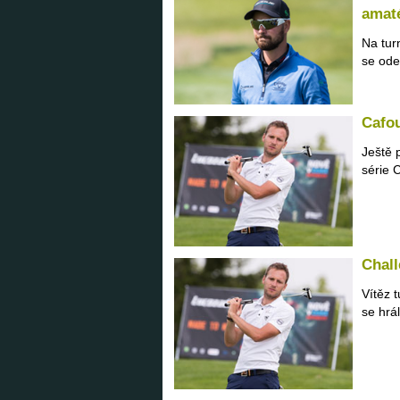
amat
Na tur
se ode
Cafou
Ještě 
série 
Chall
Vítěz 
se hrál