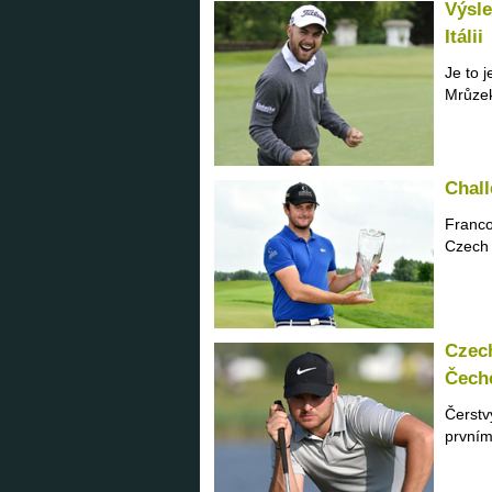
Výsle
Itálii
Je to 
Mrůzek
Chall
Franco
Czech 
Czech
Čech
Čerstv
prvním