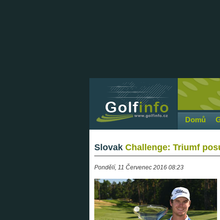
Domů
G
Slovak
Challenge: Triumf pos
Pondělí, 11 Červenec 2016 08:23