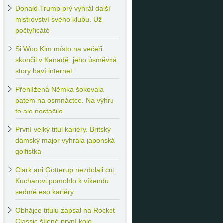
Donald
Trump prý vyhrál další
mistrovství svého klubu. Už
počtyřicáté
Si
Woo Kim místo na večeři
skončil v Kanadě, jeho úsměvná
story baví internet
Přehlížená
Němka šokovala
patem na osmnáctce. Na výhru
to ale nestačilo
První
velký titul kariéry. Britský
dámský major vyhrála japonská
golfistka
Clark
ani Gotterup nezdolali cut.
Kucharovi pomohlo k víkendu
sedmé eso kariéry
Obhájce
titulu zapsal na Rocket
Classic šílené první kolo.