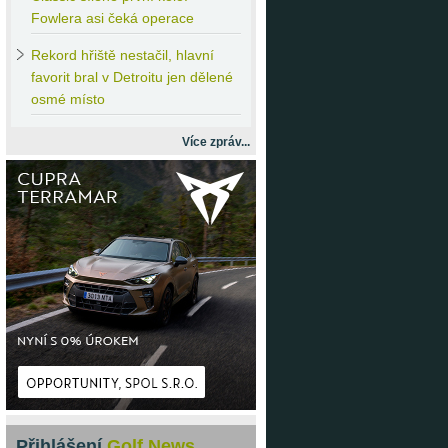
Fowlera asi čeká operace
Rekord
hřiště nestačil, hlavní
favorit bral v Detroitu jen dělené
osmé místo
Více zpráv...
Přihlášení
Golf News