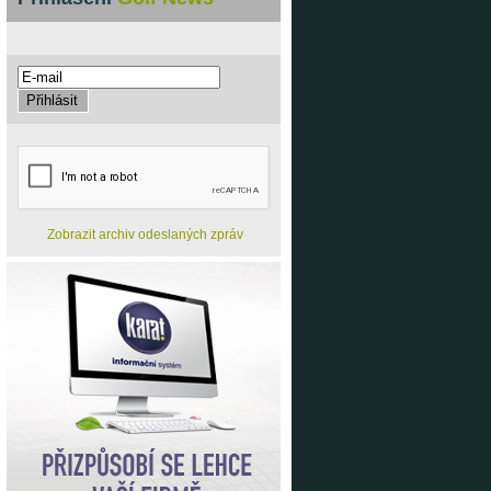
Zobrazit archiv odeslaných zpráv