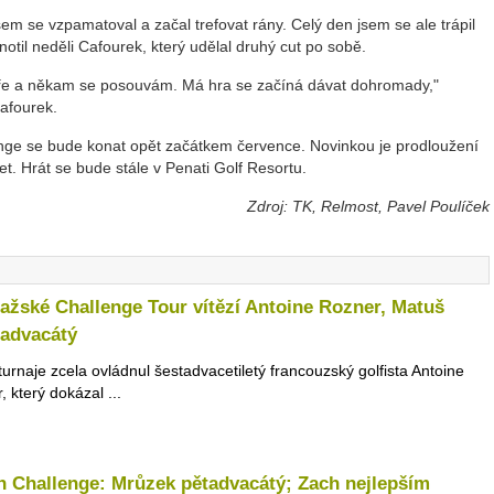
em se vzpamatoval a začal trefovat rány. Celý den jsem se ale trápil
otil neděli Cafourek, který udělal druhý cut po sobě.
obře a někam se posouvám. Má hra se začíná dávat dohromady,"
afourek.
nge se bude konat opět začátkem července. Novinkou je prodloužení
et. Hrát se bude stále v Penati Golf Resortu.
Zdroj: TK, Relmost, Pavel Poulíček
ažské Challenge Tour vítězí Antoine Rozner, Matuš
tadvacátý
turnaje zcela ovládnul šestadvacetiletý francouzský golfista Antoine
 který dokázal ...
 Challenge: Mrůzek pětadvacátý; Zach nejlepším