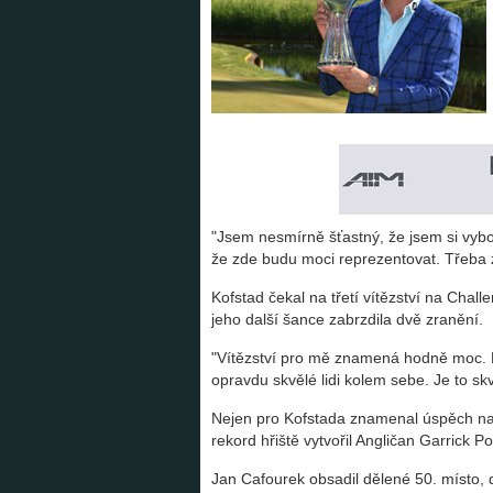
"Jsem nesmírně šťastný, že jsem si vyboj
že zde budu moci reprezentovat. Třeba z
Kofstad čekal na třetí vítězství na Chal
jeho další šance zabrzdila dvě zranění.
"Vítězství pro mě znamená hodně moc. Po
opravdu skvělé lidi kolem sebe. Je to sk
Nejen pro Kofstada znamenal úspěch na
rekord hřiště vytvořil Angličan Garrick Po
Jan Cafourek obsadil dělené 50. místo, d