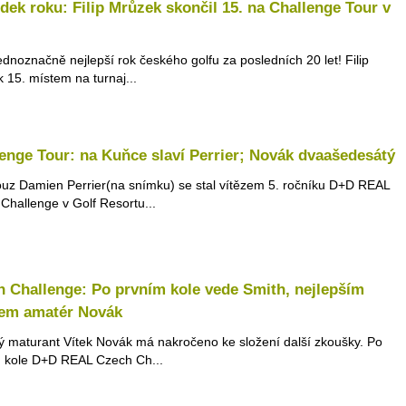
dek roku: Filip Mrůzek skončil 15. na Challenge Tour v
jednoznačně nejlepší rok českého golfu za posledních 20 let! Filip
 15. místem na turnaj...
enge Tour: na Kuňce slaví Perrier; Novák dvaašedesátý
uz Damien Perrier(na snímku) se stal vítězem 5. ročníku D+D REAL
Challenge v Golf Resortu...
 Challenge: Po prvním kole vede Smith, nejlepším
em amatér Novák
ý maturant Vítek Novák má nakročeno ke složení další zkoušky. Po
 kole D+D REAL Czech Ch...