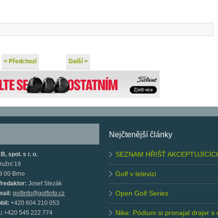
< Předchozí
Další >
Nejčtenější články
SEZNAM HŘIŠŤ AKCEPTUJÍCÍC
, spol. s r. o.
ružní 19
Golf v televizi
8 00 Brno
fredaktor:
Josef Slezák
Open Golf Series
mail:
golfinfo@golfinfo.cz
bil:
+420 604 210 053
Nike: Pódium si pronajal drajvr s
.:
+420 545 222 774