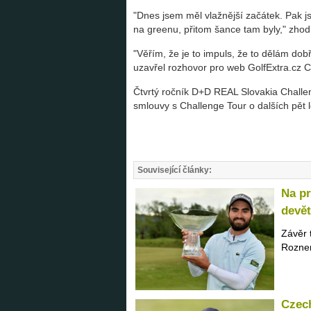
"Dnes jsem měl vlažnější začátek. Pak js
na greenu, přitom šance tam byly," zhodn
"Věřím, že je to impuls, že to dělám d
uzavřel rozhovor pro web GolfExtra.cz C
Čtvrtý ročník D+D REAL Slovakia Challe
smlouvy s Challenge Tour o dalších pět l
Související články:
Na pr
devě
Závěr 
Rozner,
Czech