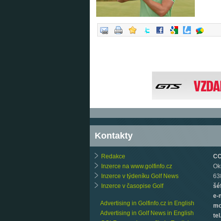
Kontakty
Redakce
CCB
Inzerce na www.golfinfo.cz
Ok
Inzerce v týdeníku Golf News
63
Inzerce v časopise Golf
šé
e-
Advertising in Golfinfo.cz in English
mo
Advertising in Golf News in English
tel