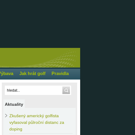
Výbava
Jak hrát golf
Pravidla
Aktuality
Zkušený
americký golfista
vyfasoval půlroční distanc za
doping