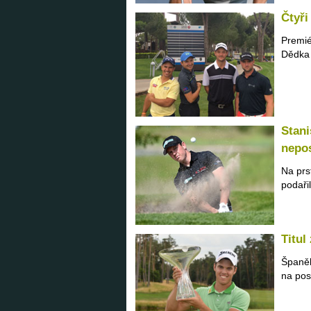
Čtyři
Premié
Dědka 
Stan
nepo
Na prs
podařil
Titul
Španěl
na pos