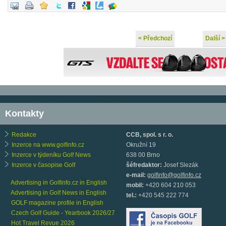
< Předchozí
Další >
Kontakty
Redakce
CCB, spol. s r. o.
Inzerce na www.golfinfo.cz
Okružní 19
Inzerce v týdeníku Golf News
638 00 Brno
Inzerce v časopise Golf
šéfredaktor:
Josef Slezák
e-mail:
golfinfo@golfinfo.cz
Advertising in Golfinfo.cz in English
mobil:
+420 604 210 053
Advertising in Golf News in English
tel.:
+420 545 222 774
GOLF magazine profile in English
Czech Golf Guide - Yearbook 2026/27
Hot Travel Revue 2026