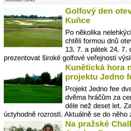
Související články:
Golfový den ote
Kuňce
Po několika nelehký
chtěli formou dnů ote
13. 7. a pátek 24. 7.
prezentovat široké golfové veřejnosti výsl
Kunětická hora 
projektu Jedno f
Projekt Jedno fee dva
dvěma hráčům za cen
déle než deset let. Z
úctyhodně rozrostl. Aktuálně se do něho z
Na pražské Chall