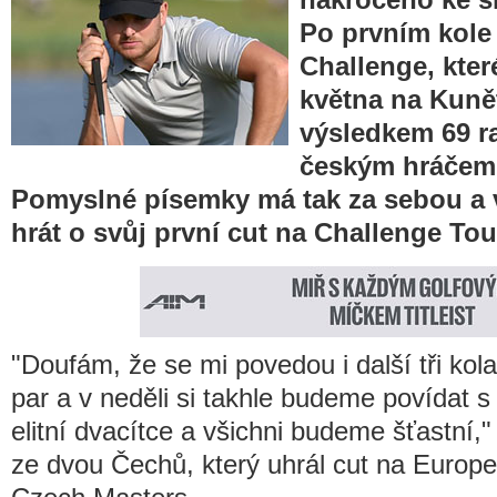
Po prvním kol
Challenge, které
května na Kunět
výsledkem 69 ra
českým hráčem t
Pomyslné písemky má tak za sebou a 
hrát o svůj první cut na Challenge Tou
"Doufám, že se mi povedou i další tři ko
par a v neděli si takhle budeme povídat s 
elitní dvacítce a všichni budeme šťastní,"
ze dvou Čechů, který uhrál cut na Euro