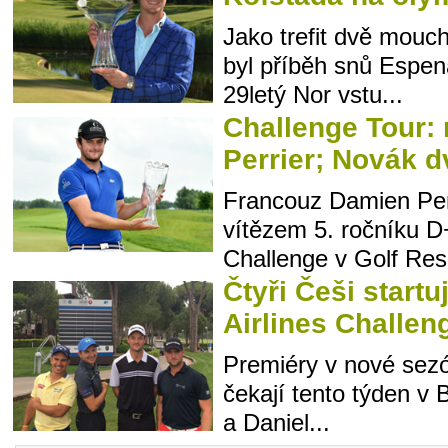
Jako trefit dvě mouc
byl příběh snů Espen
29letý Nor vstu...
Challenge Tour: 
Perrier; Novák 
Francouz Damien Perr
vítězem 5. ročníku
Challenge v Golf Reso
Čtyři Češi startu
Airlines Challen
Premiéry v nové sez
čekají tento týden v 
a Daniel...