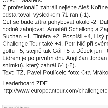
Czech Masters.
Z profesionálů zahráli nejlépe Aleš Koří
odstartovali výsledkem 71 ran (-1).
Cut se bude zítra pohybovat okolo -2. D
hodně zabojovat. Amatéři Schellong a Zap
Suchan +1, Tintěra +2, Pospíšil +4, Lisý 
Challenge Tour také +4, Petr Nič při své
golfu +5, stejně tak Gál +5 a Dědek jun +
Lídrem je po prvním dnu Angličan Jordan
snímku), který zahrál 64 (-8).
Text: TZ, Pavel Poulíček; foto: Ota Mrák
Leaderboard ZDE
http://www.europeantour.com/challenget