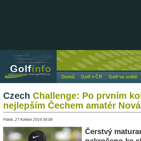
Domů
Golf v ČR
Golf ve světě
Czech
Challenge: Po prvním ko
nejlepším Čechem amatér Nová
Pátek, 27 Květen 2016 09:08
Čerstvý matura
nakročeno ke sl