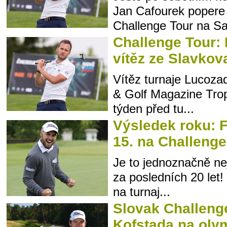
Jan Cafourek popere n
Challenge Tour na Sar
Challenge Tour:
vítěz ze Slavkov
Vítěz turnaje Lucoza
& Golf Magazine Troph
týden před tu...
Výsledek roku: F
15. na Challenge 
Je to jednoznačně ne
za posledních 20 let!
na turnaj...
Slovak Challeng
Kofstada na oly