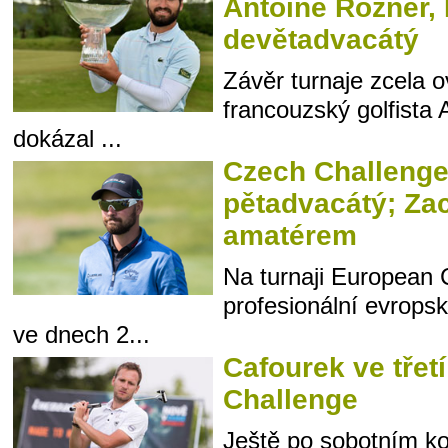
Antoine Rozner,
devětadvacátý
Závěr turnaje zcela o
francouzský golfista 
dokázal ...
Czech Challenge
pětadvacátý; Za
amatérem
Na turnaji European 
profesionální evropsk
ve dnech 2...
Cafourek ve třetí
Challenge
Ještě po sobotním ko