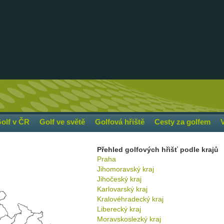
olf v ČR
Golf ve světě
Golfová hřiště
Cesty za golfem
Přehled golfových hřišť podle krajů
Praha
Jihomoravský kraj
Jihočeský kraj
Karlovarský kraj
Kralovéhradecký kraj
Liberecký kraj
Moravskoslezký kraj