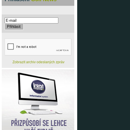
Zobrazit archiv odeslaných zpráv