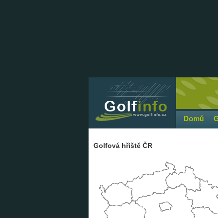
Domů
G
Golfová hřiště ČR