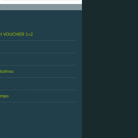
H VOUCHER 1=2
 dutinou
tempo