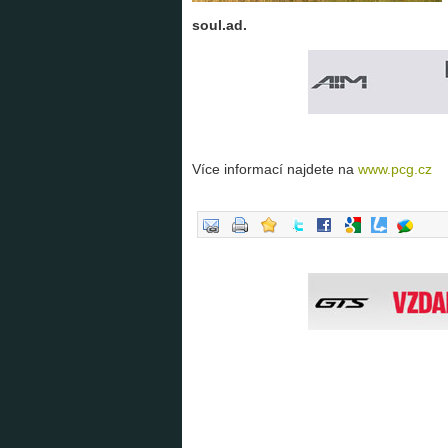
soul.ad.
Více informací najdete na
www.pcg.cz