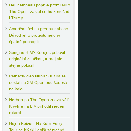
DeChambeau
poprvé promluvil o
The Open, zastal se ho konečně
i Trump
Američan
šel na greenu naboso.
Důvod jeho protestu nejdřív
špatně pochopili
Sungjae
HIM? Korejec pobavil
originální značkou, turnaj ale
stejně pokazil
Patnáctý
člen klubu 59! Kim se
dostal na 3M Open pod šedesát
na kolo
Herbert
po The Open znovu válí.
K výhře na LIV přihodil i jeden
rekord
Nejen
Koivun. Na Korn Ferry
Tour se blýskl i další zázračný