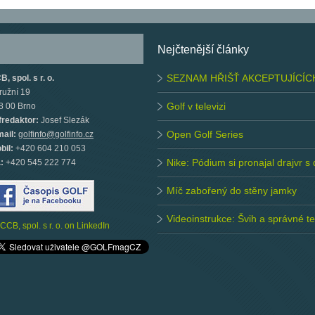
Nejčtenější články
SEZNAM HŘIŠŤ AKCEPTUJÍCÍC
, spol. s r. o.
ružní 19
Golf v televizi
8 00 Brno
fredaktor:
Josef Slezák
Open Golf Series
mail:
golfinfo@golfinfo.cz
bil:
+420 604 210 053
Nike: Pódium si pronajal drajvr s
.:
+420 545 222 774
Míč zabořený do stěny jamky
Videoinstrukce: Švih a správné 