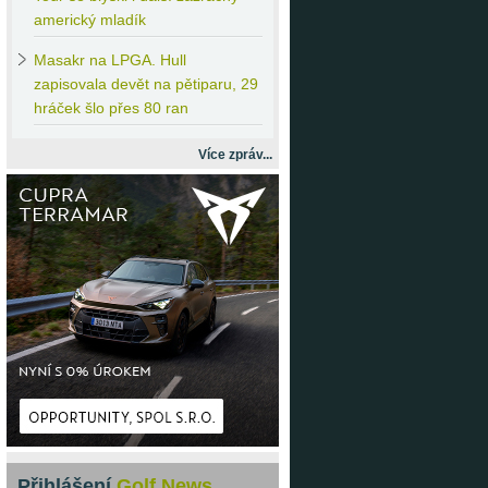
americký mladík
Masakr
na LPGA. Hull
zapisovala devět na pětiparu, 29
hráček šlo přes 80 ran
Více zpráv...
Přihlášení
Golf News