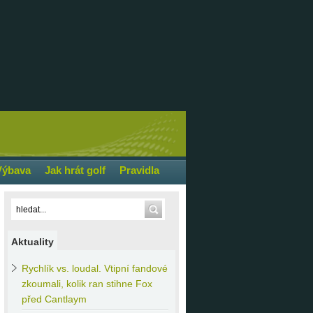
Výbava
Jak hrát golf
Pravidla
Aktuality
Rychlík
vs. loudal. Vtipní fandové
zkoumali, kolik ran stihne Fox
před Cantlaym