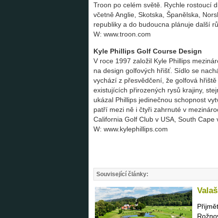
Troon po celém světě. Rychle rostoucí d
včetně Anglie, Skotska, Španělska, Nors
republiky a do budoucna plánuje další r
W: www.troon.com
Kyle Phillips Golf Course Design
V roce 1997 založil Kyle Phillips meziná
na design golfových hřišť. Sídlo se nachá
vychází z přesvědčení, že golfová hřiště
existujících přirozených rysů krajiny, ste
ukázal Phillips jedinečnou schopnost vyt
patří mezi ně i čtyři zahrnuté v mezinár
California Golf Club v USA, South Cape 
W: www.kylephillips.com
Související články:
Valaš
Přijmě
Rožnov