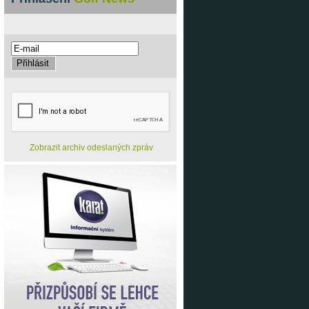
Zobrazit archiv odeslaných zpráv