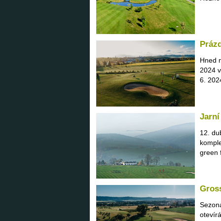
Prázd
Hned n
2024 v
6. 202
Jarní
12. du
komple
green f
Gross
Sezona
otevír