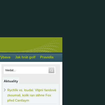
Výbava
Jak hrát golf
Pravidla
Aktuality
Rychlík
vs. loudal. Vtipní fandové
zkoumali, kolik ran stihne Fox
před Cantlaym