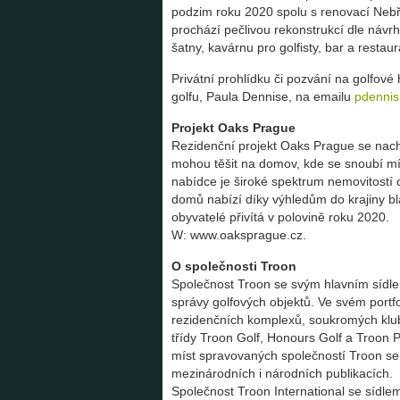
podzim roku 2020 spolu s renovací Neb
prochází pečlivou rekonstrukcí dle návr
šatny, kavárnu pro golfisty, bar a resta
Privátní prohlídku či pozvání na golfové 
golfu, Paula Dennise, na emailu
pdenni
Projekt Oaks Prague
Rezidenční projekt Oaks Prague se nach
mohou těšit na domov, kde se snoubí mís
nabídce je široké spektrum nemovitostí 
domů nabízí díky výhledům do krajiny bl
obyvatelé přivítá v polovině roku 2020.
W: www.oaksprague.cz.
O společnosti Troon
Společnost Troon se svým hlavním sídlem
správy golfových objektů. Ve svém portfo
rezidenčních komplexů, soukromých klubů,
třídy Troon Golf, Honours Golf a Troon P
míst spravovaných společností Troon se 
mezinárodních i národních publikacích.
Společnost Troon International se sídle