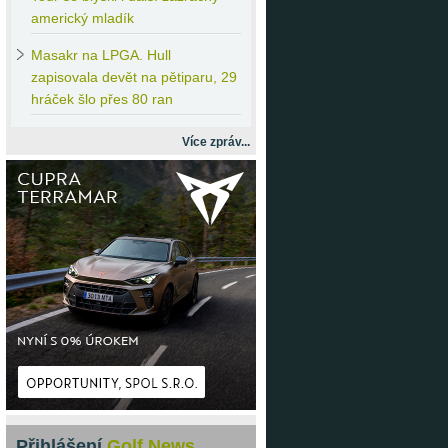
americký mladík
Masakr
na LPGA. Hull
zapisovala devět na pětiparu, 29
hráček šlo přes 80 ran
Více zpráv...
Přihlášení
Golf News