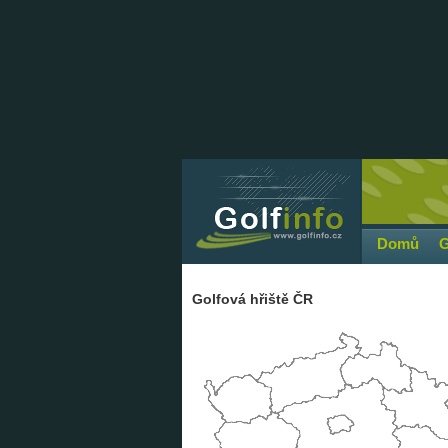
Domů
G
Golfová hřiště ČR