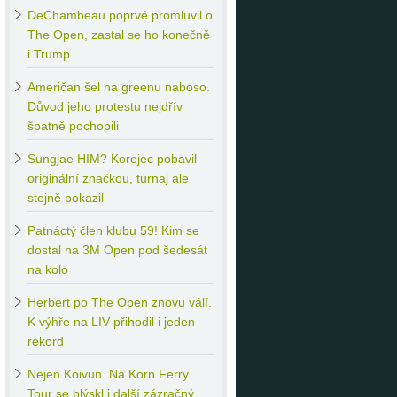
DeChambeau
poprvé promluvil o
The Open, zastal se ho konečně
i Trump
Američan
šel na greenu naboso.
Důvod jeho protestu nejdřív
špatně pochopili
Sungjae
HIM? Korejec pobavil
originální značkou, turnaj ale
stejně pokazil
Patnáctý
člen klubu 59! Kim se
dostal na 3M Open pod šedesát
na kolo
Herbert
po The Open znovu válí.
K výhře na LIV přihodil i jeden
rekord
Nejen
Koivun. Na Korn Ferry
Tour se blýskl i další zázračný