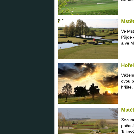
Mstět
Ve Mst
Půjde 
a ve Ms
Hořeh
Vážení
dvou p
hřiště
Mstět
Sezona
počasí
Takový 