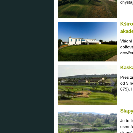
chysta
Kšíro
akad
Vládní
golfov
otevře
Kaská
Přes z
od 9 h
679). 
Slapy
Je to 
osmnác
sluneč