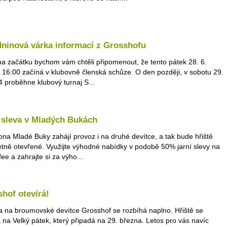
ninová várka informací z Grosshofu
a začátku bychom vám chtěli připomenout, že tento pátek 28. 6.
 16:00 začíná v klubovně členská schůze. O den později, v sobotu 29.
4 proběhne klubový turnaj S...
 sleva v Mladých Bukách
bna Mladé Buky zahájí provoz i na druhé devítce, a tak bude hřiště
tně otevřené. Využijte výhodné nabídky v podobě 50% jarní slevy na
ee a zahrajte si za výho...
hof otevírá!
 na broumovské devítce Grosshof se rozbíhá naplno. Hřiště se
á na Velký pátek, který připadá na 29. března. Letos pro vás navíc