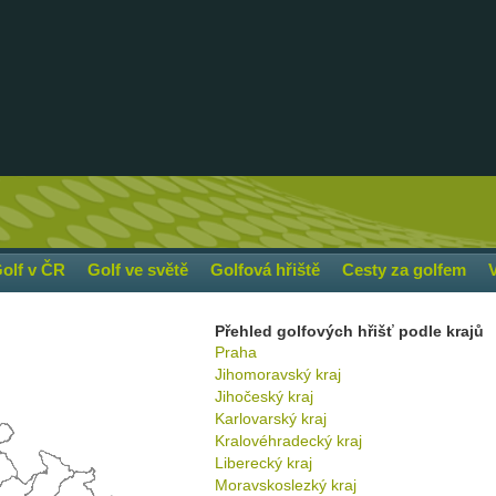
olf v ČR
Golf ve světě
Golfová hřiště
Cesty za golfem
Přehled golfových hřišť podle krajů
Praha
Jihomoravský kraj
Jihočeský kraj
Karlovarský kraj
Kralovéhradecký kraj
Liberecký kraj
Moravskoslezký kraj