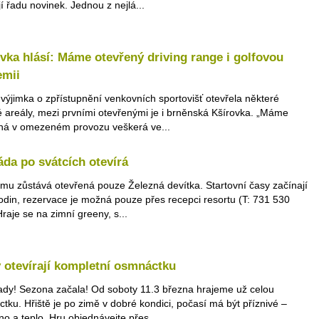
jí řadu novinek. Jednou z nejlá...
vka hlásí: Máme otevřený driving range i golfovou
emii
 výjimka o zpřístupnění venkovních sportovišť otevřela některé
é areály, mezi prvními otevřenými je i brněnská Kšírovka. „Máme
ná v omezeném provozu veškerá ve...
da po svátcích otevírá
imu zůstává otevřená pouze Železná devítka. Startovní časy začínají
odin, rezervace je možná pouze přes recepci resortu (T: 731 530
Hraje se na zimní greeny, s...
 otevírají kompletní osmnáctku
tady! Sezona začala! Od soboty 11.3 března hrajeme už celou
tku. Hřiště je po zimě v dobré kondici, počasí má být příznivé –
no a teplo. Hru objednávejte přes ...