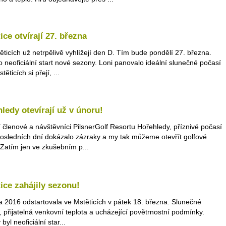
ice otvírají 27. března
ěticích už netrpělivě vyhlížejí den D. Tím bude pondělí 27. března.
o neoficiální start nové sezony. Loni panovalo ideální slunečné počasí
těticích si přejí, ...
ledy otevírají už v únoru!
 členové a návštěvníci PilsnerGolf Resortu Hořehledy, příznivé počasí
osledních dní dokázalo zázraky a my tak můžeme otevřít golfové
. Zatím jen ve zkušebním p...
ice zahájily sezonu!
 2016 odstartovala ve Mstěticích v pátek 18. března. Slunečné
, přijatelná venkovní teplota a ucházející povětrnostní podmínky.
byl neoficiální star...