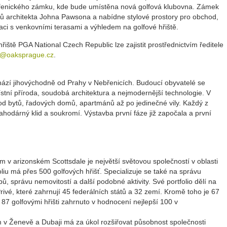
řenického zámku, kde bude umístěna nová golfová klubovna. Zámek
hů architekta Johna Pawsona a nabídne stylové prostory pro obchod,
uraci s venkovními terasami a výhledem na golfové hřiště.
hřiště PGA National Czech Republic lze zajistit prostřednictvím ředitele
s@oaksprague.cz
.
ází jihovýchodně od Prahy v Nebřenicích. Budoucí obyvatelé se
tní příroda, soudobá architektura a nejmodernější technologie. V
od bytů, řadových domů, apartmánů až po jedinečné vily. Každý z
ahodárný klid a soukromí. Výstavba první fáze již započala a první
 v arizonském Scottsdale je největší světovou společností v oblasti
liu má přes 500 golfových hřišť. Specializuje se také na správu
 správu nemovitostí a další podobné aktivity. Své portfolio dělí na
rivé, které zahrnují 45 federálních států a 32 zemí. Kromě toho je 67
87 golfovými hřišti zahrnuto v hodnocení nejlepší 100 v
m v Ženevě a Dubaji má za úkol rozšiřovat působnost společnosti