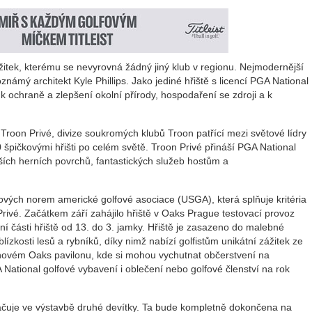
ážitek, kterému se nevyrovná žádný jiný klub v regionu. Nejmodernější
námý architekt Kyle Phillips. Jako jediné hřiště s licencí PGA National
 ochraně a zlepšení okolní přírody, hospodaření se zdroji a k
roon Privé, divize soukromých klubů Troon patřící mezi světové lídry
0 špičkovými hřišti po celém světě. Troon Privé přináší PGA National
ších herních povrchů, fantastických služeb hostům a
fových norem americké golfové asociace (USGA), která splňuje kritéria
ivé. Začátkem září zahájilo hřiště v Oaks Prague testovací provoz
erní části hřiště od 13. do 3. jamky. Hřiště je zasazeno do malebné
ízkosti lesů a rybníků, díky nimž nabízí golfistům unikátní zážitek ze
v novém Oaks pavilonu, kde si mohou vychutnat občerstvení na
National golfové vybavení i oblečení nebo golfové členství na rok
ačuje ve výstavbě druhé devítky. Ta bude kompletně dokončena na