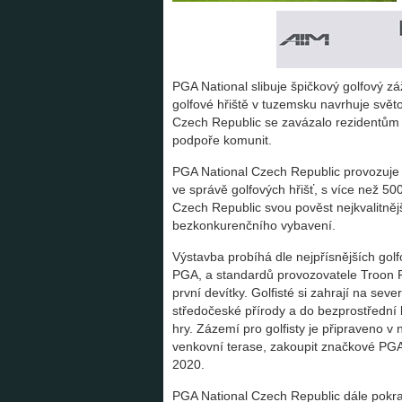
PGA National slibuje špičkový golfový z
golfové hřiště v tuzemsku navrhuje světoz
Czech Republic se zavázalo rezidentům k
podpoře komunit.
PGA National Czech Republic provozuje T
ve správě golfových hřišť, s více než 50
Czech Republic svou pověst nejkvalitněj
bezkonkurenčního vybavení.
Výstavba probíhá dle nejpřísnějších gol
PGA, a standardů provozovatele Troon Pr
první devítky. Golfisté si zahrají na sev
středočeské přírody a do bezprostřední bl
hry. Zázemí pro golfisty je připraveno 
venkovní terase, zakoupit značkové PGA 
2020.
PGA National Czech Republic dále pokr