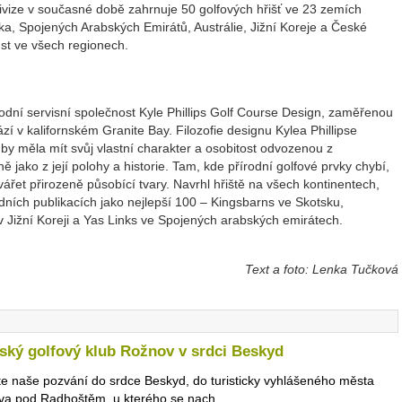
ivize v současné době zahrnuje 50 golfových hřišť ve 23 zemích
ka, Spojených Arabských Emirátů, Austrálie, Jižní Koreje a České
ůst ve všech regionech.
rodní servisní společnost Kyle Phillips Golf Course Design, zaměřenou
zí v kalifornském Granite Bay. Filozofie designu Kylea Phillipse
 by měla mít svůj vlastní charakter a osobitost odvozenou z
jně jako z její polohy a historie. Tam, kde přírodní golfové prvky chybí,
vářet přirozeně působící tvary. Navrhl hřiště na všech kontinentech,
odních publikacích jako nejlepší 100 – Kingsbarns ve Skotsku,
v Jižní Koreji a Yas Links ve Spojených arabských emirátech.
Text a foto: Lenka Tučková
ský golfový klub Rožnov v srdci Beskyd
te naše pozvání do srdce Beskyd, do turisticky vyhlášeného města
a pod Radhoštěm, u kterého se nach...