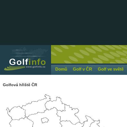
Domů
Golf v ČR
Golf ve světě
Golfová hřiště ČR