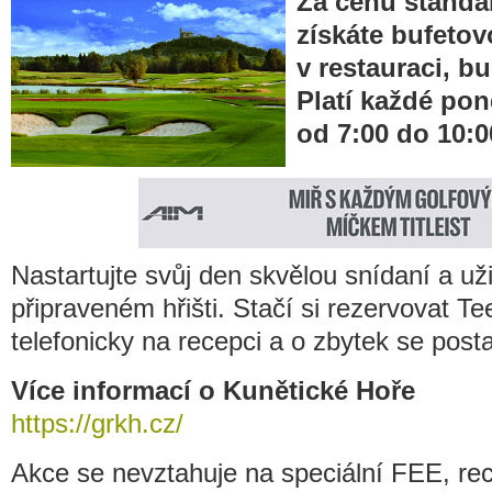
Za cenu standar
získáte bufetov
v restauraci, b
Platí každé pond
od 7:00 do 10:0
Nastartujte svůj den skvělou snídaní a uži
připraveném hřišti. Stačí si rezervovat T
telefonicky na recepci a o zbytek se pos
Více informací o Kunětické Hoře
https://grkh.cz/
Akce se nevztahuje na speciální FEE, reci