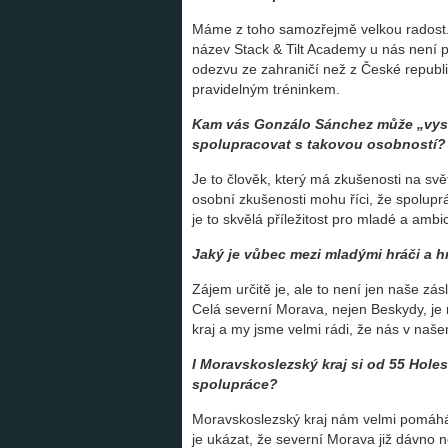
Máme z toho samozřejmě velkou radost. S
název Stack & Tilt Academy u nás není 
odezvu ze zahraničí než z České republik
pravidelným tréninkem.
Kam vás Gonzálo Sánchez může „vystř
spolupracovat s takovou osobností?
Je to člověk, který má zkušenosti na svě
osobní zkušenosti mohu říci, že spolup
je to skvělá příležitost pro mladé a ambi
Jaký je vůbec mezi mladými hráči a 
Zájem určitě je, ale to není jen naše zás
Celá severní Morava, nejen Beskydy, je 
kraj a my jsme velmi rádi, že nás v na
I Moravskoslezský kraj si od 55 Hole
spolupráce?
Moravskoslezský kraj nám velmi pomáhá
je ukázat, že severní Morava již dávno 