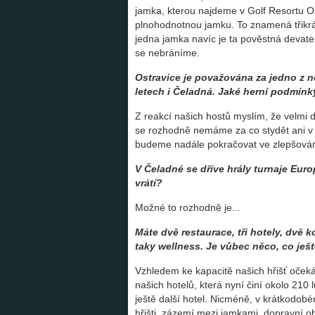
jamka, kterou najdeme v Golf Resortu Os
plnohodnotnou jamku. To znamená třikrát
jedna jamka navíc je ta pověstná devate
se nebráníme.
Ostravice je považována za jedno z n
letech i Čeladná. Jaké herní podmínk
Z reakcí našich hostů myslím, že velmi do
se rozhodně nemáme za co stydět ani v 
budeme nadále pokračovat ve zlepšování
V Čeladné se dříve hrály turnaje Euro
vrátí?
Možné to rozhodně je...
Máte dvě restaurace, tři hotely, dvě 
taky wellness. Je vůbec něco, co ješ
Vzhledem ke kapacitě našich hřišť oče
našich hotelů, která nyní činí okolo 210
ještě další hotel. Nicméně, v krátkodob
hřišti, zázemí mezi jamkami, dopravní o