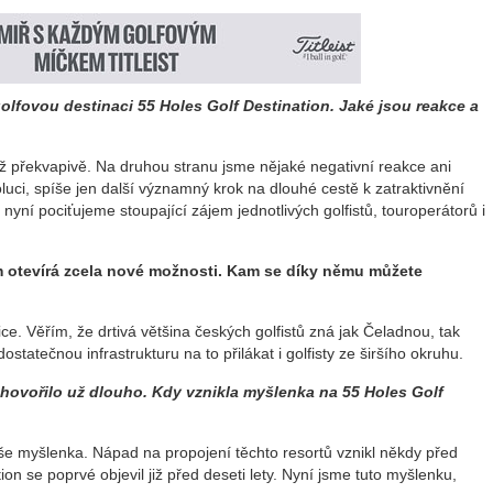
olfovou destinaci 55 Holes Golf Destination. Jaké jsou reakce a
až překvapivě. Na druhou stranu jsme nějaké negativní reakce ani
ci, spíše jen další významný krok na dlouhé cestě k zatraktivnění
ž nyní pociťujeme stoupající zájem jednotlivých golfistů, touroperátorů i
m otevírá zcela nové možnosti. Kam se díky němu můžete
ce. Věřím, že drtivá většina českých golfistů zná jak Čeladnou, tak
ostatečnou infrastrukturu na to přilákat i golfisty ze širšího okruhu.
hovořilo už dlouho. Kdy vznikla myšlenka na 55 Holes Golf
še myšlenka. Nápad na propojení těchto resortů vznikl někdy před
ion se poprvé objevil již před deseti lety. Nyní jsme tuto myšlenku,