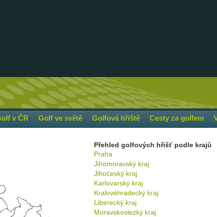
olf v ČR
Golf ve světě
Golfová hřiště
Cesty za golfem
Přehled golfových hřišť podle krajů
Praha
Jihomoravský kraj
Jihočeský kraj
Karlovarský kraj
Kralovéhradecký kraj
Liberecký kraj
Moravskoslezký kraj