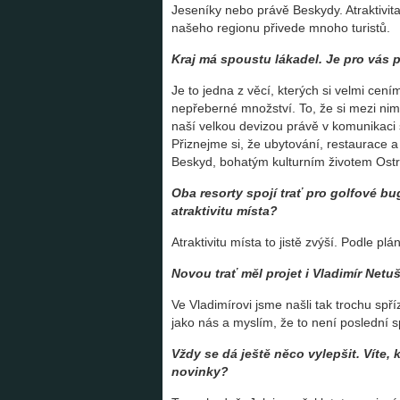
Jeseníky nebo právě Beskydy. Atraktivit
našeho regionu přivede mnoho turistů.
Kraj má spoustu lákadel. Je pro vás 
Je to jedna z věcí, kterých si velmi cení
nepřeberné množství. To, že si mezi nimi
naší velkou devizou právě v komunikaci
Přiznejme si, že ubytování, restaurace a
Beskyd, bohatým kulturním životem Ostrav
Oba resorty spojí trať pro golfové bu
atraktivitu místa?
Atraktivitu místa to jistě zvýší. Podle p
Novou trať měl projet i Vladimír Netuš
Ve Vladimírovi jsme našli tak trochu spř
jako nás a myslím, že to není poslední 
Vždy se dá ještě něco vylepšit. Víte, 
novinky?