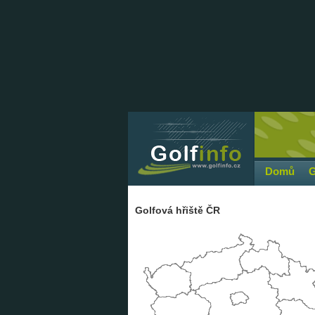
Domů
G
Golfová hřiště ČR