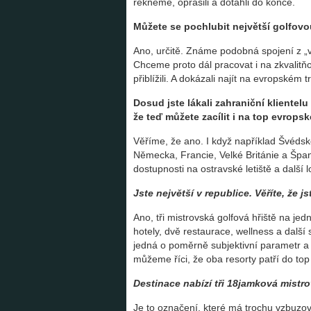
řekněme, oprášili a dotáhli do konce.
Můžete se pochlubit největší golfovou 
Ano, určitě. Známe podobná spojení z „ve
Chceme proto dál pracovat i na zkvalit
přiblížili. A dokázali najít na evropském t
Dosud jste lákali zahraniční klientel
že teď můžete zacílit i na top evrops
Věříme, že ano. I když například Švédsk
Německa, Francie, Velké Británie a Španě
dostupnosti na ostravské letiště a další 
Jste největší v republice. Věříte, že js
Ano, tři mistrovská golfová hřiště na je
hotely, dvě restaurace, wellness a další 
jedná o poměrně subjektivní parametr a j
můžeme říci, že oba resorty patří do top
Destinace nabízí tři 18jamková mistro
Je to označení, které má trochu vzbuzova