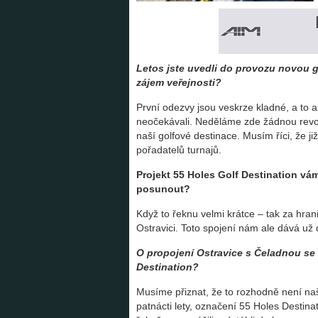
Letos jste uvedli do provozu novou g
zájem veřejnosti?
První odezvy jsou veskrze kladné, a to 
neočekávali. Neděláme zde žádnou revolu
naší golfové destinace. Musím říci, že ji
pořadatelů turnajů.
Projekt 55 Holes Golf Destination vá
posunout?
Když to řeknu velmi krátce – tak za hrani
Ostravici. Toto spojení nám ale dává už d
O propojení Ostravice s Čeladnou se 
Destination?
Musíme přiznat, že to rozhodně není na
patnácti lety, označení 55 Holes Destinat