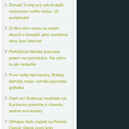
Donald
Trump prý vyhrál další
mistrovství svého klubu. Už
počtyřicáté
Si
Woo Kim místo na večeři
skončil v Kanadě, jeho úsměvná
story baví internet
Přehlížená
Němka šokovala
patem na osmnáctce. Na výhru
to ale nestačilo
První
velký titul kariéry. Britský
dámský major vyhrála japonská
golfistka
Clark
ani Gotterup nezdolali cut.
Kucharovi pomohlo k víkendu
sedmé eso kariéry
Obhájce
titulu zapsal na Rocket
Classic šílené první kolo.