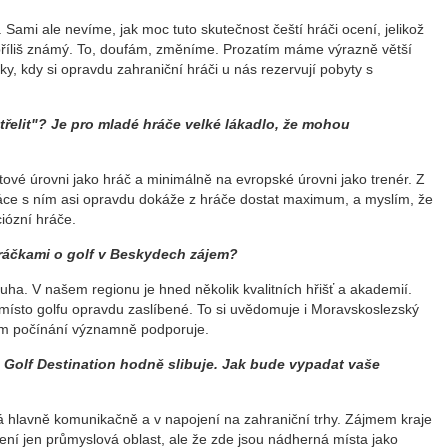
ami ale nevíme, jak moc tuto skutečnost čeští hráči ocení, jelikož
příliš známý. To, doufám, změníme. Prozatím máme výrazně větší
y, kdy si opravdu zahraniční hráči u nás rezervují pobyty s
elit"? Je pro mladé hráče velké lákadlo, že mohou
tové úrovni jako hráč a minimálně na evropské úrovni jako trenér. Z
ráce s ním asi opravdu dokáže z hráče dostat maximum, a myslím, že
ciózní hráče.
hráčkami o golf v Beskydech zájem?
luha. V našem regionu je hned několik kvalitních hřišť a akademií.
místo golfu opravdu zaslíbené. To si uvědomuje i Moravskoslezský
šem počínání významně podporuje.
s Golf Destination hodně slibuje. Jak bude vypadat vaše
 hlavně komunikačně a v napojení na zahraniční trhy. Zájmem kraje
není jen průmyslová oblast, ale že zde jsou nádherná místa jako