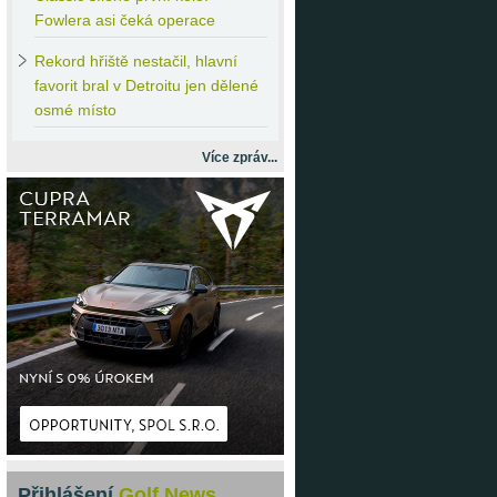
Fowlera asi čeká operace
Rekord
hřiště nestačil, hlavní
favorit bral v Detroitu jen dělené
osmé místo
Více zpráv...
Přihlášení
Golf News