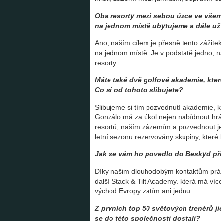
Oba resorty mezi sebou úzce ve všem s
na jednom místě ubytujeme a dále už
Ano, naším cílem je přesně tento zážitek
na jednom místě. Je v podstatě jedno, n
resorty.
Máte také dvě golfové akademie, kte
Co si od tohoto slibujete?
Slibujeme si tím pozvednutí akademie, 
Gonzálo má za úkol nejen nabídnout hráč
resortů, naším zázemím a pozvednout je
letní sezonu rezervovány skupiny, které
Jak se vám ho povedlo do Beskyd př
Díky našim dlouhodobým kontaktům právě
další Stack & Tilt Academy, která má ví
východ Evropy zatím ani jednu.
Z prvních top 50 světových trenérů ji
se do této společnosti dostali?