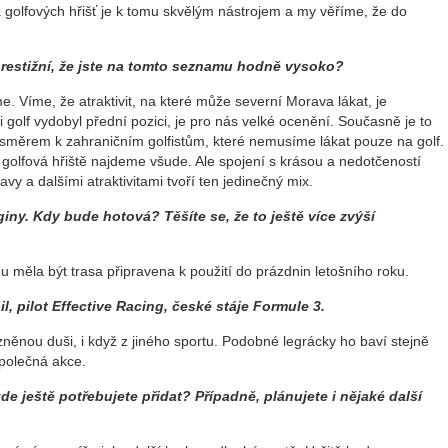
a golfových hřišť je k tomu skvělým nástrojem a my věříme, že do
prestižní, že jste na tomto seznamu hodně vysoko?
me. Víme, že atraktivit, na které může severní Morava lákat, je
 golf vydobyl přední pozici, je pro nás velké ocenění. Současně je to
 směrem k zahraničním golfistům, které nemusíme lákat pouze na golf.
 golfová hřiště najdeme všude. Ale spojení s krásou a nedotčeností
y a dalšími atraktivitami tvoří ten jedinečný mix.
giny. Kdy bude hotová? Těšíte se, že to ještě více zvýší
lánu měla být trasa připravena k použití do prázdnin letošního roku.
il, pilot Effective Racing, české stáje Formule 3.
ízněnou duši, i když z jiného sportu. Podobné legrácky ho baví stejně
společná akce.
kde ještě potřebujete přidat? Případně, plánujete i nějaké další