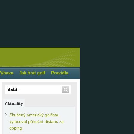
Výbava
Jak hrát golf
Pravidla
Aktuality
Zkušený
americký golfista
vyfasoval půlroční distanc za
doping