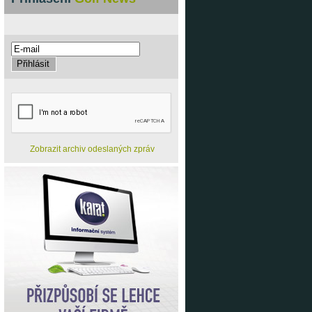
Zobrazit archiv odeslaných zpráv