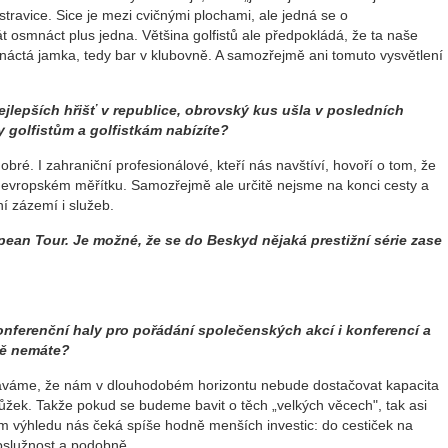
travice. Sice je mezi cvičnými plochami, ale jedná se o
 osmnáct plus jedna. Většina golfistů ale předpokládá, že ta naše
náctá jamka, tedy bar v klubovně. A samozřejmě ani tomuto vysvětlení
ejlepších hřišť v republice, obrovský kus ušla v posledních
y golfistům a golfistkám nabízíte?
bré. I zahraniční profesionálové, kteří nás navštíví, hovoří o tom, že
evropském měřítku. Samozřejmě ale určitě nejsme na konci cesty a
 zázemí i služeb.
pean Tour. Je možné, že se do Beskyd nějaká prestižní série zase
konferenční haly pro pořádání společenských akcí i konferencí a
tě nemáte?
káváme, že nám v dlouhodobém horizontu nebude dostačovat kapacita
 lůžek. Takže pokud se budeme bavit o těch „velkých věcech", tak asi
ém výhledu nás čeká spíše hodně menších investic: do cestiček na
bslužnost a podobně.