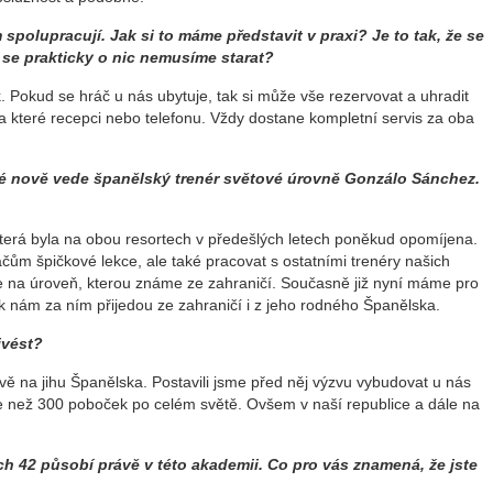
polupracují. Jak si to máme představit v praxi? Je to tak, že se
 se prakticky o nic nemusíme starat?
. Pokud se hráč u nás ubytuje, tak si může vše rezervovat a uhradit
a které recepci nebo telefonu. Vždy dostane kompletní servis za oba
ré nově vede španělský trenér světové úrovně Gonzálo Sánchez.
která byla na obou resortech v předešlých letech poněkud opomíjena.
ům špičkové lekce, ale také pracovat s ostatními trenéry našich
 na úroveň, kterou známe ze zahraničí. Současně již nyní máme pro
 k nám za ním přijedou ze zahraničí i z jeho rodného Španělska.
ivést?
 na jihu Španělska. Postavili jsme před něj výzvu vybudovat u nás
ce než 300 poboček po celém světě. Ovšem v naší republice a dále na
ch 42 působí právě v této akademii. Co pro vás znamená, že jste