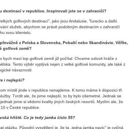
destinací v republice. Inspirovali jste se v zahraničí?
lkých golfových destinací", jako jsou Andalusie, Turecko a další.
ňování služeb, abychom se právě podobným destinacím v zahraničí
rhu svou klientelu.
u převážně z Polska a Slovenska, Pobaltí nebo Skandinávie. Věříte,
ké golfové země?
o bych mezi top golfové země již počítal. Chceme oslovit hráče z
lska. Tento výběr vyplývá nejen z velké golfové komunity, ale také z
logické návaznosti.
te i nejlepší?
dnom místě jinde v republice nenajdeme. K tomu máme k dispozici tři
služby. Tvrdit ale, že jsme nejlepší, to by bylo ošemetné. Jednak se
ednak jsme si vědomi kvality jiných českých resortů. Myslím ale, že
 10 v České republice.
vská hřiště. Co je tedy jamka číslo 55?
t otázku. Původní vysvětlení je, že ta „jedna jamka navíc" je cvičná