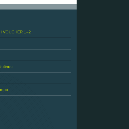
H VOUCHER 1=2
 dutinou
tempo