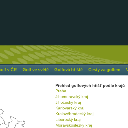
olf v ČR
Golf ve světě
Golfová hřiště
Cesty za golfem
Přehled golfových hřišť podle krajů
Praha
Jihomoravský kraj
Jihočeský kraj
Karlovarský kraj
Kralovéhradecký kraj
Liberecký kraj
Moravskoslezký kraj