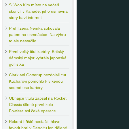
Si
Woo Kim místo na večeři
skončil v Kanadě, jeho úsměvná
story baví internet
Přehlížená
Němka šokovala
patem na osmnáctce. Na výhru
to ale nestačilo
První
velký titul kariéry. Britský
dámský major vyhrála japonská
golfistka
Clark
ani Gotterup nezdolali cut.
Kucharovi pomohlo k víkendu
sedmé eso kariéry
Obhájce
titulu zapsal na Rocket
Classic šílené první kolo.
Fowlera asi čeká operace
Rekord
hřiště nestačil, hlavní
favorit bral v Detroitu jen dělené