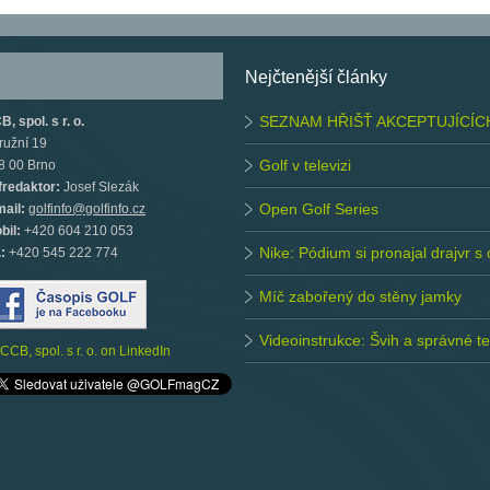
Nejčtenější články
SEZNAM HŘIŠŤ AKCEPTUJÍCÍC
, spol. s r. o.
ružní 19
Golf v televizi
8 00 Brno
fredaktor:
Josef Slezák
Open Golf Series
mail:
golfinfo@golfinfo.cz
bil:
+420 604 210 053
Nike: Pódium si pronajal drajvr s
.:
+420 545 222 774
Míč zabořený do stěny jamky
Videoinstrukce: Švih a správné 