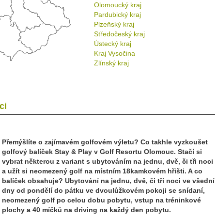
Olomoucký kraj
Pardubický kraj
Plzeňský kraj
Středočeský kraj
Ústecký kraj
Kraj Vysočina
Zlínský kraj
ci
Přemýšlíte o zajímavém golfovém výletu? Co takhle vyzkoušet
golfový balíček Stay & Play v Golf Resortu Olomouc. Stačí si
vybrat některou z variant s ubytováním na jednu, dvě, či tři noci
a užít si neomezený golf na místním 18kamkovém hřišti. A co
balíček obsahuje? Ubytování na jednu, dvě, či tři noci ve všední
dny od pondělí do pátku ve dvoulůžkovém pokoji se snídaní,
neomezený golf po celou dobu pobytu, vstup na tréninkové
plochy a 40 míčků na driving na každý den pobytu.