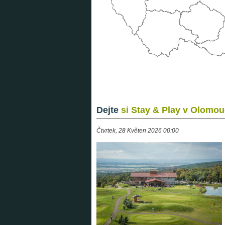
Dejte
si Stay & Play v Olomou
Čtvrtek, 28 Květen 2026 00:00