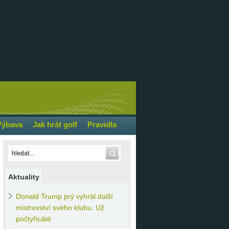
Výbava
Jak hrát golf
Pravidla
Aktuality
Donald
Trump prý vyhrál další
mistrovství svého klubu. Už
počtyřicáté