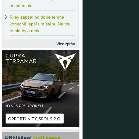
osmé místo
Riley
zapsal po době temna
konečně lepší umístění. Na titul
to ale bylo málo
Více zpráv...
Přihlášení
Golf News