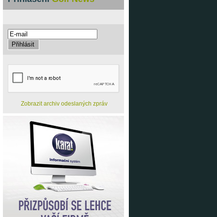
Zobrazit archiv odeslaných zpráv