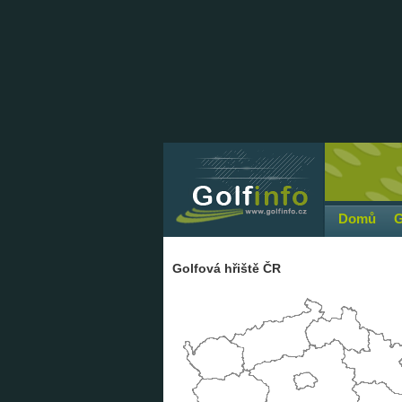
Domů
G
Golfová hřiště ČR