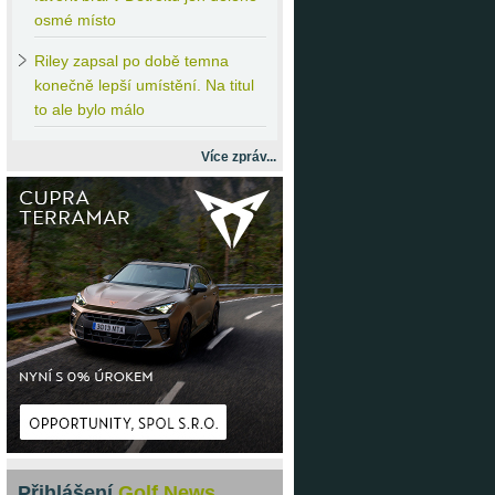
osmé místo
Riley
zapsal po době temna
konečně lepší umístění. Na titul
to ale bylo málo
Více zpráv...
Přihlášení
Golf News