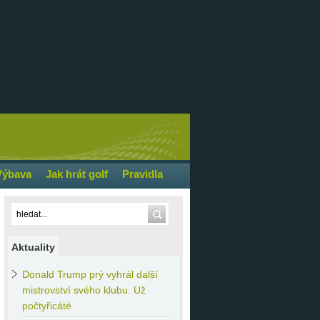
Výbava
Jak hrát golf
Pravidla
Aktuality
Donald
Trump prý vyhrál další
mistrovství svého klubu. Už
počtyřicáté