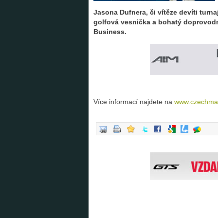
Jasona Dufnera, či vítěze devíti tur
golfová vesnička a bohatý doprovod
Business.
Více informací najdete na
www.czechmas