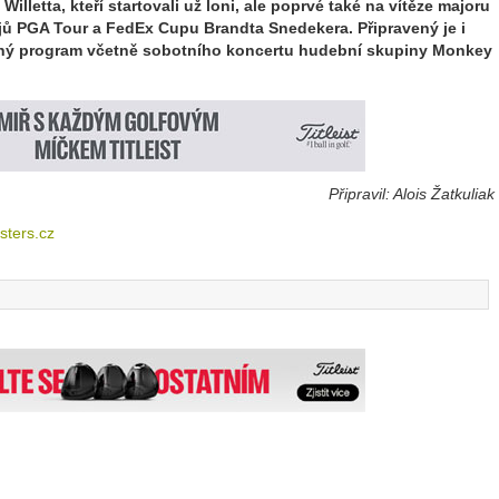
Willetta, kteří startovali už loni, ale poprvé také na vítěze majoru
najů PGA Tour a FedEx Cupu Brandta Snedekera. Připravený je i
ný program včetně sobotního koncertu hudební skupiny Monkey
Připravil: Alois Žatkuliak
ters.cz