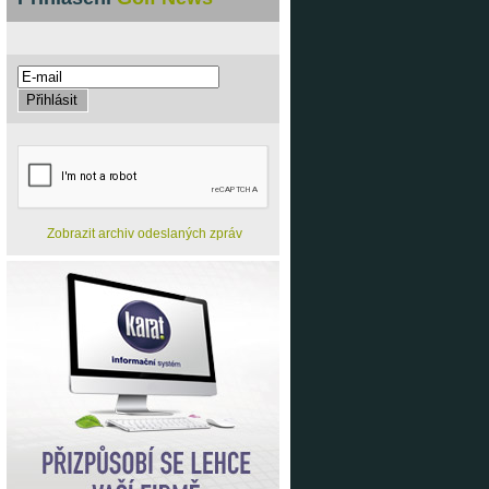
Zobrazit archiv odeslaných zpráv