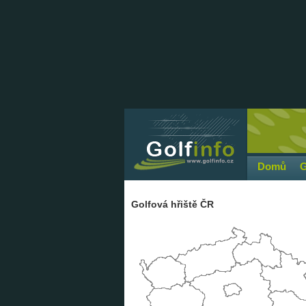
Domů
G
Golfová hřiště ČR