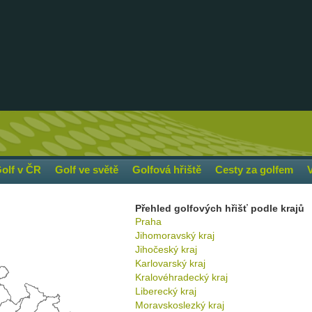
olf v ČR
Golf ve světě
Golfová hřiště
Cesty za golfem
Přehled golfových hřišť podle krajů
Praha
Jihomoravský kraj
Jihočeský kraj
Karlovarský kraj
Kralovéhradecký kraj
Liberecký kraj
Moravskoslezký kraj