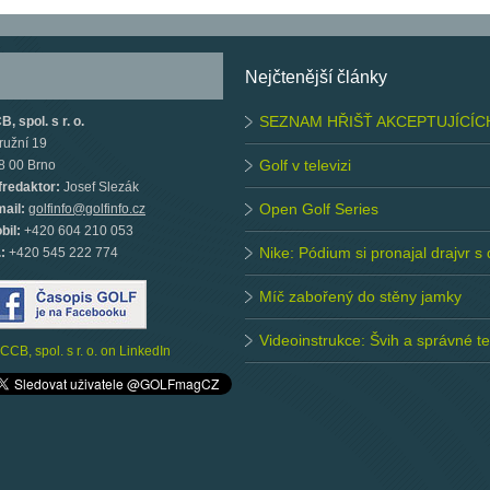
Nejčtenější články
SEZNAM HŘIŠŤ AKCEPTUJÍCÍC
, spol. s r. o.
ružní 19
Golf v televizi
8 00 Brno
fredaktor:
Josef Slezák
Open Golf Series
mail:
golfinfo@golfinfo.cz
bil:
+420 604 210 053
Nike: Pódium si pronajal drajvr s
.:
+420 545 222 774
Míč zabořený do stěny jamky
Videoinstrukce: Švih a správné 