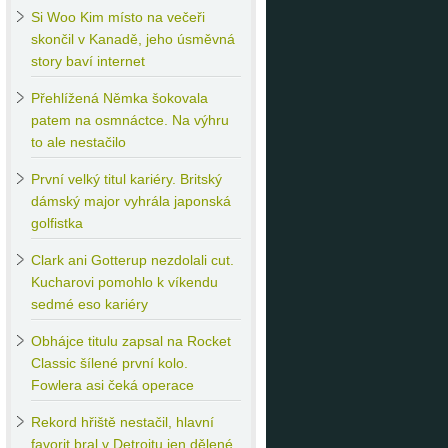
Si
Woo Kim místo na večeři
skončil v Kanadě, jeho úsměvná
story baví internet
Přehlížená
Němka šokovala
patem na osmnáctce. Na výhru
to ale nestačilo
První
velký titul kariéry. Britský
dámský major vyhrála japonská
golfistka
Clark
ani Gotterup nezdolali cut.
Kucharovi pomohlo k víkendu
sedmé eso kariéry
Obhájce
titulu zapsal na Rocket
Classic šílené první kolo.
Fowlera asi čeká operace
Rekord
hřiště nestačil, hlavní
favorit bral v Detroitu jen dělené