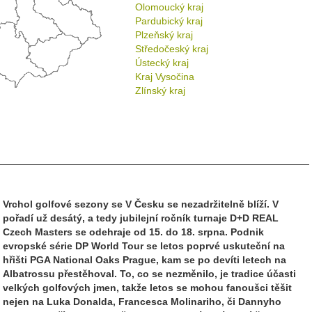
Olomoucký kraj
Pardubický kraj
Plzeňský kraj
Středočeský kraj
Ústecký kraj
Kraj Vysočina
Zlínský kraj
Vrchol golfové sezony se V Česku se nezadržitelně blíží. V
pořadí už desátý, a tedy jubilejní ročník turnaje D+D REAL
Czech Masters se odehraje od 15. do 18. srpna. Podnik
evropské série DP World Tour se letos poprvé uskuteční na
hřišti PGA National Oaks Prague, kam se po devíti letech na
Albatrossu přestěhoval. To, co se nezměnilo, je tradice účasti
velkých golfových jmen, takže letos se mohou fanoušci těšit
nejen na Luka Donalda, Francesca Molinariho, či Dannyho