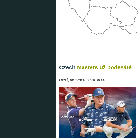
Czech
Masters už podesáté
Úterý, 06 Srpen 2024 00:00