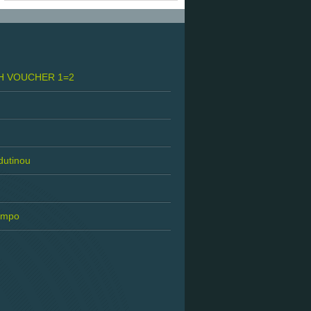
H VOUCHER 1=2
 dutinou
tempo