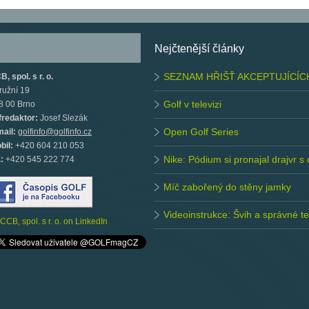
Nejčtenější články
SEZNAM HŘIŠŤ AKCEPTUJÍCÍC
, spol. s r. o.
ružní 19
Golf v televizi
8 00 Brno
fredaktor:
Josef Slezák
Open Golf Series
mail:
golfinfo@golfinfo.cz
bil:
+420 604 210 053
Nike: Pódium si pronajal drajvr s
.:
+420 545 222 774
Míč zabořený do stěny jamky
Videoinstrukce: Švih a správné 