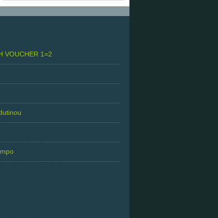
H VOUCHER 1=2
 dutinou
tempo