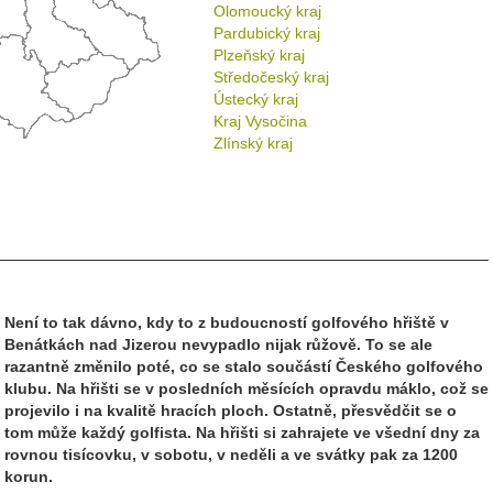
Olomoucký kraj
Pardubický kraj
Plzeňský kraj
Středočeský kraj
Ústecký kraj
Kraj Vysočina
Zlínský kraj
Není to tak dávno, kdy to z budoucností golfového hřiště v
Benátkách nad Jizerou nevypadlo nijak růžově. To se ale
razantně změnilo poté, co se stalo součástí Českého golfového
klubu. Na hřišti se v posledních měsících opravdu máklo, což se
projevilo i na kvalitě hracích ploch. Ostatně, přesvědčit se o
tom může každý golfista. Na hřišti si zahrajete ve všední dny za
rovnou tisícovku, v sobotu, v neděli a ve svátky pak za 1200
korun.