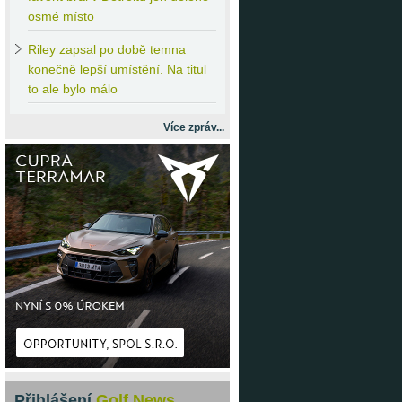
osmé místo
Riley
zapsal po době temna
konečně lepší umístění. Na titul
to ale bylo málo
Více zpráv...
Přihlášení
Golf News