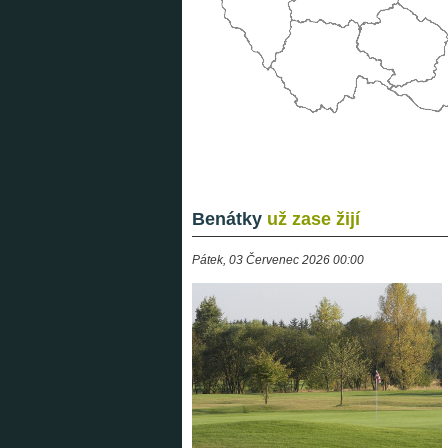
Benátky
už zase žijí
Pátek, 03 Červenec 2026 00:00