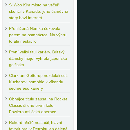
Si
Woo Kim místo na večeři
skončil v Kanadě, jeho úsměvná
story baví internet
Přehlížená
Němka šokovala
patem na osmnáctce. Na výhru
to ale nestačilo
První
velký titul kariéry. Britský
dámský major vyhrála japonská
golfistka
Clark
ani Gotterup nezdolali cut.
Kucharovi pomohlo k víkendu
sedmé eso kariéry
Obhájce
titulu zapsal na Rocket
Classic šílené první kolo.
Fowlera asi čeká operace
Rekord
hřiště nestačil, hlavní
favorit bral v Detroitu jen dělené