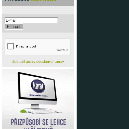
Zobrazit archiv odeslaných zpráv