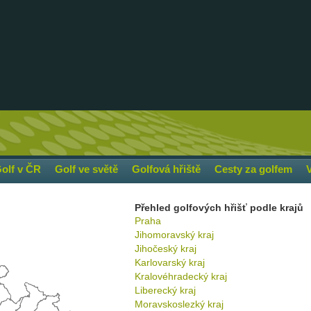
olf v ČR
Golf ve světě
Golfová hřiště
Cesty za golfem
Přehled golfových hřišť podle krajů
Praha
Jihomoravský kraj
Jihočeský kraj
Karlovarský kraj
Kralovéhradecký kraj
Liberecký kraj
Moravskoslezký kraj