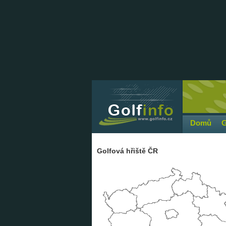
Domů
G
Golfová hřiště ČR