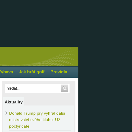
Výbava
Jak hrát golf
Pravidla
Aktuality
Donald
Trump prý vyhrál další
mistrovství svého klubu. Už
počtyřicáté