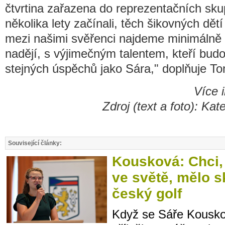
čtvrtina zařazena do reprezentačních sku
několika lety začínali, těch šikovných dět
mezi našimi svěřenci najdeme minimálně
nadějí, s výjimečným talentem, kteří budo
stejných úspěchů jako Sára," doplňuje T
Více 
Zdroj (text a foto): K
Související články:
Kousková: Chci,
ve světě, mělo 
český golf
Když se Sáře Kousko