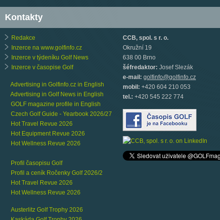
Kontakty
Redakce
CCB, spol. s r. o.
Inzerce na www.golfinfo.cz
Okružní 19
Inzerce v týdeníku Golf News
638 00 Brno
Inzerce v časopise Golf
šéfredaktor:
Josef Slezák
e-mail:
golfinfo@golfinfo.cz
Advertising in Golfinfo.cz in English
mobil:
+420 604 210 053
Advertising in Golf News in English
tel.:
+420 545 222 774
GOLF magazine profile in English
Czech Golf Guide - Yearbook 2026/27
Hot Travel Revue 2026
Hot Equipment Revue 2026
Hot Wellness Revue 2026
Profil časopisu Golf
Profil a ceník Ročenky Golf 2026/2
Hot Travel Revue 2026
Hot Wellness Revue 2026
Austerlitz Golf Trophy 2026
Kaskáda Golf Trophy 2026