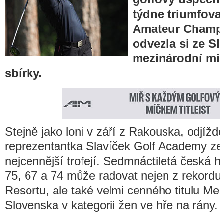
týdne triumfova
Amateur Champ
odvezla si ze S
mezinárodní mis
sbírky.
Stejně jako loni v září z Rakouska, odjíždě
reprezentantka Slavíček Golf Academy z
nejcennější trofejí. Sedmnáctiletá česká 
75, 67 a 74 může radovat nejen z rekordu 
Resortu, ale také velmi cenného titulu Me
Slovenska v kategorii žen ve hře na rány.