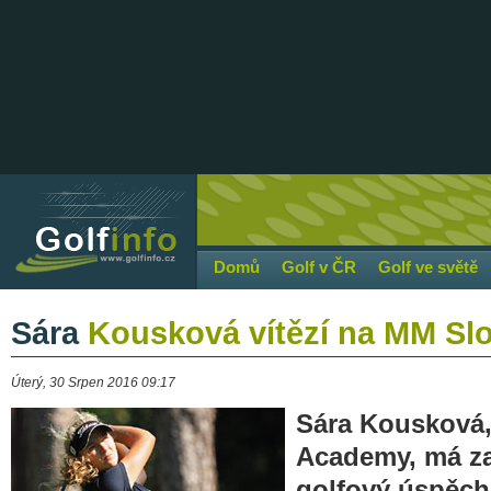
Domů
Golf v ČR
Golf ve světě
Sára
Kousková vítězí na MM Sl
Úterý, 30 Srpen 2016 09:17
Sára Kousková,
Academy, má za
golfový úspěch