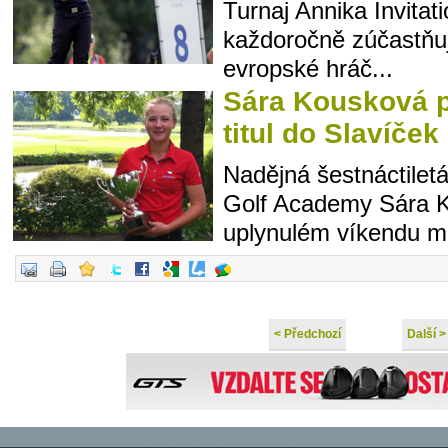
Turnaj Annika Invitat
každoročně zúčastňu
evropské hráč...
Sára Kousková p
titul do Slavíče
Nadějná šestnáctilet
Golf Academy Sára K
uplynulém víkendu mi
< Předchozí
Další >