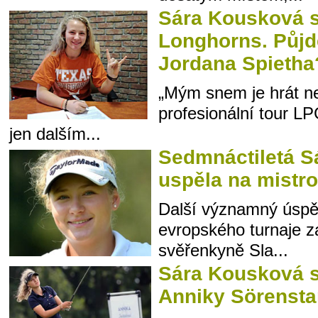
Sára Kousková 
Longhorns. Půjd
Jordana Spietha
„Mým snem je hrát n
profesionální tour LPG
jen dalším...
Sedmnáctiletá S
uspěla na mistro
Další významný úspěc
evropského turnaje za
svěřenkyně Sla...
Sára Kousková s
Anniky Sörenst