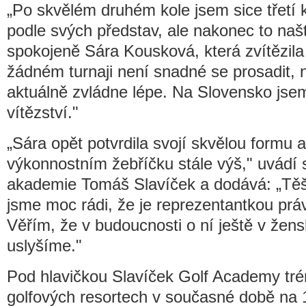
„Po skvělém druhém kole jsem sice třetí 
podle svých představ, ale nakonec to našt
spokojeně Sára Kousková, která zvítězila 
žádném turnaji není snadné se prosadit, n
aktuálně zvládne lépe. Na Slovensko jsem
vítězství."
„Sára opět potvrdila svojí skvělou formu
výkonnostním žebříčku stále výš," uvádí 
akademie Tomáš Slavíček a dodává: „Těší
jsme moc rádi, že je reprezentantkou prá
Věřím, že v budoucnosti o ní ještě v žen
uslyšíme."
Pod hlavičkou Slavíček Golf Academy tré
golfových resortech v současné době na 1