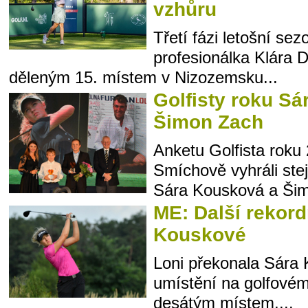
vzhůru
Třetí fázi letošní se
profesionálka Klára 
děleným 15. místem v Nizozemsku...
Golfisty roku S
Šimon Zach
Anketu Golfista rok
Smíchově vyhráli ste
Sára Kousková a Šim
ME: Další rekord
Kouskové
Loni překonala Sára 
umístění na golfovém
desátým místem,...