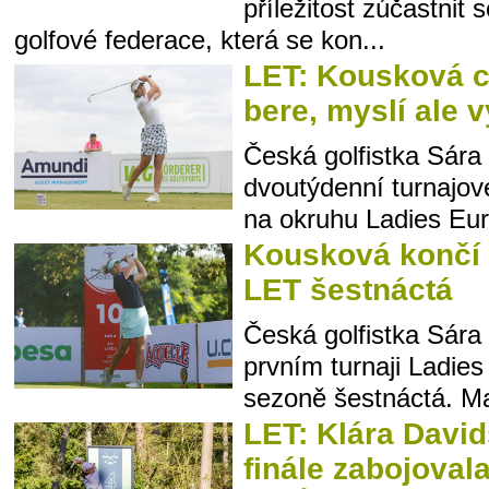
příležitost zúčastnit
golfové federace, která se kon...
LET: Kousková 
bere, myslí ale 
Česká golfistka Sár
dvoutýdenní turnajov
na okruhu Ladies Eur
Kousková končí 
LET šestnáctá
Česká golfistka Sára
prvním turnaji Ladies
sezoně šestnáctá. Ma
LET: Klára Davi
finále zabojoval