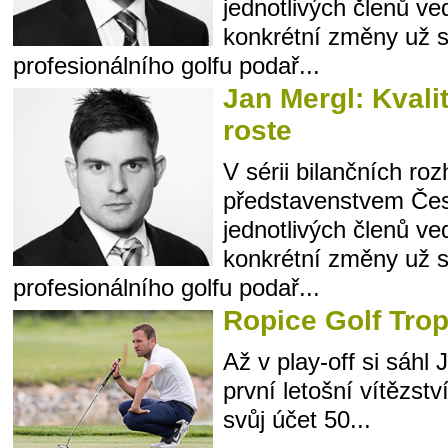
jednotlivých členů ved
konkrétní změny už s
profesionálního golfu podař...
Jan Mergl: Kvali
roste
V sérii bilančních ro
představenstvem Čes
jednotlivých členů ved
konkrétní změny už s
profesionálního golfu podař...
Ropice Golf Tro
Až v play-off si sáhl
první letošní vítězství
svůj účet 50...