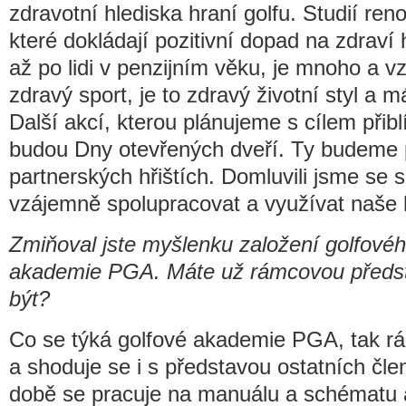
zdravotní hlediska hraní golfu. Studií ren
které dokládají pozitivní dopad na zdraví
až po lidi v penzijním věku, je mnoho a vzn
zdravý sport, je to zdravý životní styl a 
Další akcí, kterou plánujeme s cílem přiblíž
budou Dny otevřených dveří. Ty budeme 
partnerských hřištích. Domluvili jsme se
vzájemně spolupracovat a využívat naše 
Zmiňoval jste myšlenku založení golfové
akademie PGA. Máte už rámcovou předst
být?
Co se týká golfové akademie PGA, tak 
a shoduje se i s představou ostatních čl
době se pracuje na manuálu a schématu