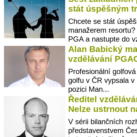
stát úspěšným t
Chcete se stát úspě
manažerem resortu? 
PGA a nastupte do vz
Alan Babický m
vzdělávání PGA
Profesionální golfová
golfu v ČR vypsala v 
pozici Man...
Ředitel vzděláv
Nelze ustrnout n
V sérii bilančních ro
představenstvem Čes