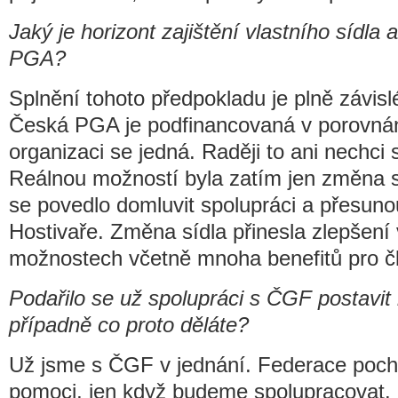
Jaký je horizont zajištění vlastního sídla 
PGA?
Splnění tohoto předpokladu je plně závis
Česká PGA je podfinancovaná v porovnání 
organizaci se jedná. Raději to ani nechc
Reálnou možností byla zatím jen změna s
se povedlo domluvit spolupráci a přesuno
Hostivaře. Změna sídla přinesla zlepšení
možnostech včetně mnoha benefitů pro č
Podařilo se už spolupráci s ČGF postavit 
případně co proto děláte?
Už jsme s ČGF v jednání. Federace poch
pomoci, jen když budeme spolupracovat. 