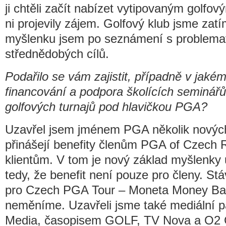
ji chtěli začít nabízet vytipovaným golfov
ni projevily zájem. Golfový klub jsme zatím
myšlenku jsem po seznámení s problemati
střednědobých cílů.
Podařilo se vám zajistit, případně v jaké
financování a podpora školících seminářů
golfových turnajů pod hlavičkou PGA?
Uzavřel jsem jménem PGA několik nových 
přinášejí benefity členům PGA of Czech Rep
klientům. V tom je nový základ myšlenky 
tedy, že benefit není pouze pro členy. Stá
pro Czech PGA Tour – Moneta Money B
neměníme. Uzavřeli jsme také mediální p
Media, časopisem GOLF, TV Nova a O2 