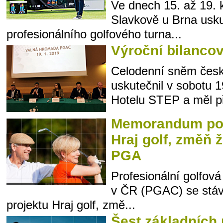
Ve dnech 15. až 19. 
Slavkově u Brna uskut
profesionálního golfového turna...
Výroční bilanco
Celodenní sněm česk
uskutečnil v sobotu 
Hotelu STEP a měl př
Memorandum pod
Hraj golf, změň 
PGA
Profesionální golfová
v ČR (PGAC) se stáv
projektu Hraj golf, změ...
Šest základních 