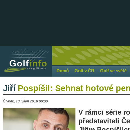
Domů
Golf v ČR
Golf ve světě
Jiří
Pospíšil: Sehnat hotové pení
Čtvrtek, 18 Říjen 2018 00:00
V rámci série r
představiteli Č
Jiřím Pospíšil