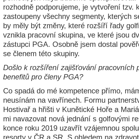
rozhodně podporujeme, je vytvoření tzv. 
zastoupeny všechny segmenty, kterých se
by měly být změny, které rozšíří řady gol
vznikla pracovní skupina, ve které jsou 
zástupci PGA. Osobně jsem dostal pověře
se členem této skupiny.
Došlo k rozšíření zajišťování pracovních př
benefitů pro členy PGA?
Co spadá do mé kompetence přímo, mám
neusínám na vavřínech. Formu partnerst
Hostivař a hřišti v Kunětické Hoře a Mari
mi navazovat nová jednání s golfovými r
konce roku 2019 uzavřít vzájemnou spolu
resorty v ČR a SR. S ohledem na zdravotn