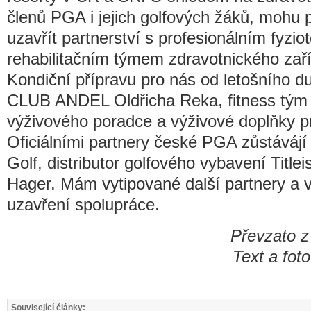
členů PGA i jejich golfových žáků, mohu p
uzavřít partnerství s profesionálním fyzi
rehabilitačním týmem zdravotnického za
Kondiční přípravu pro nás od letošního
CLUB ANDEL Oldřicha Reka, fitness tým je
výživového poradce a výživové doplňky p
Oficiálními partnery české PGA zůstávájí
Golf, distributor golfového vybavení Titlei
Hager. Mám vytipované další partnery a v
uzavření spolupráce.
Převzato 
Text a fot
Související články: