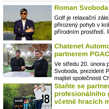
Roman Svoboda:
Golf je relaxační zále
přirozený pohyb v k
přírodním prostředí. P
Chatenet Autom
partnerem PGA
Ve středu 20. února
Svoboda, prezident P
majitel společnosti C
Staňte se partn
profesionálního 
včetně hracích m