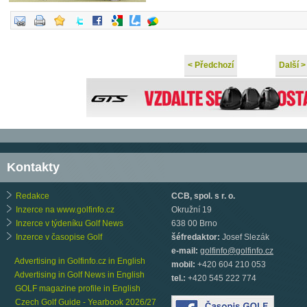
< Předchozí
Další >
Kontakty
Redakce
CCB, spol. s r. o.
Inzerce na www.golfinfo.cz
Okružní 19
Inzerce v týdeníku Golf News
638 00 Brno
Inzerce v časopise Golf
šéfredaktor:
Josef Slezák
e-mail:
golfinfo@golfinfo.cz
Advertising in Golfinfo.cz in English
mobil:
+420 604 210 053
Advertising in Golf News in English
tel.:
+420 545 222 774
GOLF magazine profile in English
Czech Golf Guide - Yearbook 2026/27