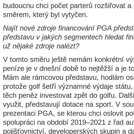
budoucnu chci počet parterů rozšiřovat a 
směrem, který byl vytyčen.
Najít nové zdroje financování PGA předsta
představu v jakých segmentech hledat fi
už nějaké zdroje nalézt?
V tomto směru ještě nemám konkrétní vý
peníze je v dnešní době to nejtěžší a je t
Mám ale rámcovou představu, hodlám oslov
protože golf šetří významné výdaje státu
těch peněz investovat zpět do golfu. Dalš
využit, představují dotace na sport. V so
prezentaci PGA, se kterou chci oslovit po
spolupráci na období 2019–2021 z řad a
pojišťovnictví, developerských skupin a da