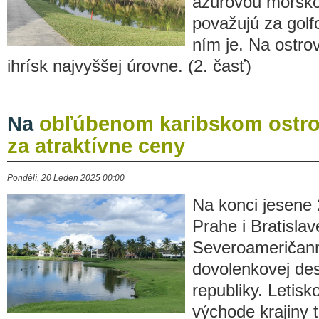
azúrovou morsko
považujú za golfo
ním je. Na ostro
ihrísk najvyššej úrovne. (2. časť)
Na
obľúbenom karibskom ostrov
za atraktívne ceny
Pondělí, 20 Leden 2025 00:00
Na konci jesene 2
Prahe i Bratisla
Severoameričanm
dovolenkovej des
republiky. Letis
východe krajiny 