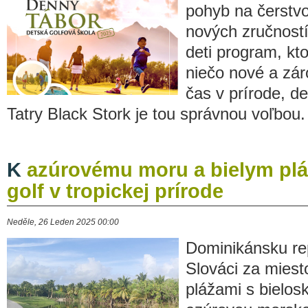
pohyb na čerstv
nových zručností
deti program, kto
niečo nové a zár
čas v prírode, de
Tatry Black Stork je tou správnou voľbou.
K
azúrovému moru a bielym pl
golf v tropickej prírode
Neděle, 26 Leden 2025 00:00
Dominikánsku re
Slováci za miest
plážami s bielo