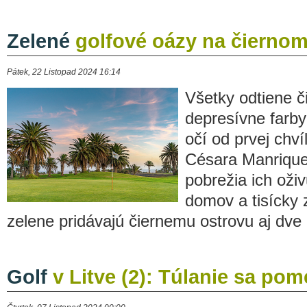
Zelené
golfové oázy na čierno
Pátek, 22 Listopad 2024 16:14
Všetky odtiene či
depresívne farby
očí od prvej chvíl
Césara Manrique
pobrežia ich oživ
domov a tisícky 
zelene pridávajú čiernemu ostrovu aj dve g
Golf
v Litve (2): Túlanie sa pom