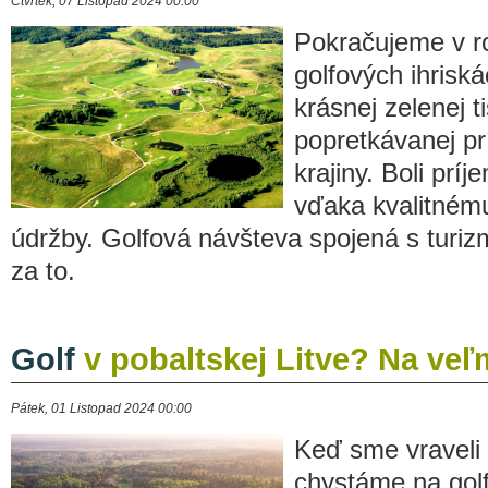
Čtvrtek, 07 Listopad 2024 00:00
Pokračujeme v ro
golfových ihriská
krásnej zelenej t
popretkávanej prí
krajiny. Boli pr
vďaka kvalitnému 
údržby. Golfová návšteva spojená s turizm
za to.
Golf
v pobaltskej Litve? Na veľ
Pátek, 01 Listopad 2024 00:00
Keď sme vraveli
chystáme na golf