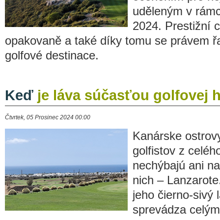
uděleným v rámc
2024. Prestižní 
opakovaně a také díky tomu se právem řad
golfové destinace.
Keď
je láva súčasťou golfovej 
Čtvrtek, 05 Prosinec 2024 00:00
Kanárske ostrov
golfistov z celéh
nechýbajú ani n
nich – Lanzarote
jeho čierno-sivý 
sprevádza celým