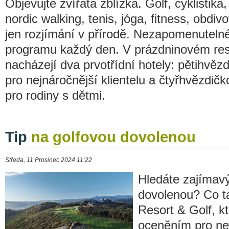
Objevujte zvířata zblízka. Golf, cyklistika,
nordic walking, tenis, jóga, fitness, obd
jen rozjímání v přírodě. Nezapomenutelné
programu každý den. V prázdninovém res
nacházejí dva prvotřídní hotely: pětihvě
pro nejnáročnější klientelu a čtyřhvězdič
pro rodiny s dětmi.
Tip
na golfovou dovolenou
Středa, 11 Prosinec 2024 11:22
Hledáte zajímavý
dovolenou? Co t
Resort & Golf, k
oceněním pro nejl