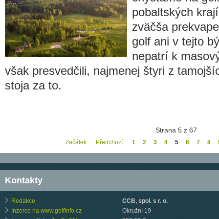
pobaltských krají
zväčša prekvapen
golf ani v tejto b
nepatrí k masov
však presvedčili, najmenej štyri z tamojš
stoja za to.
Strana 5 z 67
Začátek
Předchozí
1
2
3
4
5
6
7
8
Kontakty
Redakce
CCB, spol. s r. o.
Inzerce na www.golfinfo.cz
Okružní 19