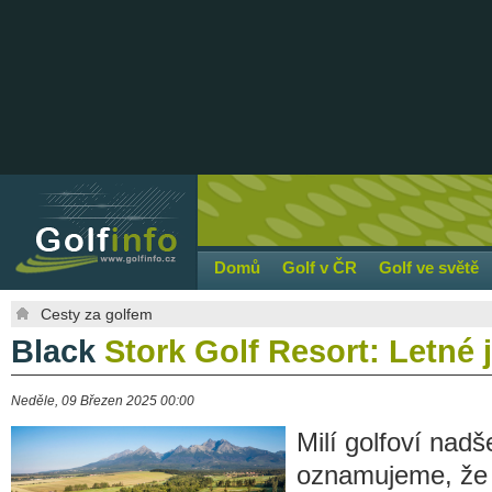
Domů
Golf v ČR
Golf ve světě
Cesty za golfem
Black
Stork Golf Resort: Letné 
Neděle, 09 Březen 2025 00:00
Milí golfoví nad
oznamujeme, že 