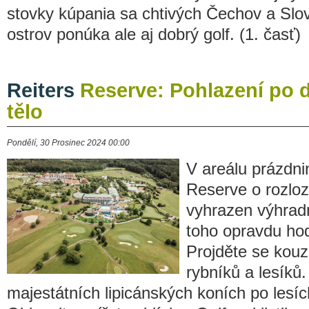
stovky kúpania sa chtivých Čechov a Slov
ostrov ponúka ale aj dobrý golf. (1. časť)
Reiters
Reserve: Pohlazení po d
tělo
Pondělí, 30 Prosinec 2024 00:00
V areálu prázdni
Reserve o rozloz
vyhrazen výhradn
toho opravdu ho
Projděte se kouz
rybníků a lesíků
majestátních lipicánských koních po lesíc