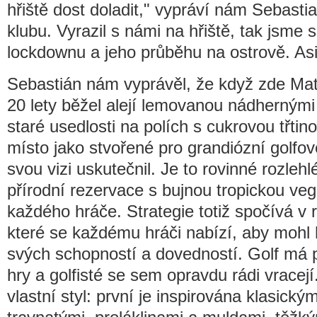
hřiště dost doladit," vypráví nám Sebasti
klubu. Vyrazil s námi na hřiště, tak jsme
lockdownu a jeho průběhu na ostrově. Asi
Sebastián nám vyprávěl, že když zde Mat
20 lety běžel alejí lemovanou nádhernými
staré usedlosti na polích s cukrovou třtino
místo jako stvořené pro grandiózní golfov
svou vizi uskutečnil. Je to rovinné rozlehl
přírodní rezervace s bujnou tropickou ve
každého hráče. Strategie totiž spočívá v
které se každému hráči nabízí, aby mohl
svých schopností a dovedností. Golf má p
hry a golfisté se sem opravdu rádi vracej
vlastní styl: první je inspirována klasick