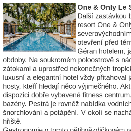
One & Only Le 
Další zastávkou 
resort One & Onl
severovýchodním
otevření před tém
Géran hotelem, j
obdoby. Na soukromém poloostrově s ná
zátokami a uprostřed nekonečných tropic
luxusní a elegantní hotel vždy přitahoval 
hosty, kteří hledají něco výjimečného. Akt
dispozici dobře vybavené fitness centrum,
bazény. Pestrá je rovněž nabídka vodních 
šnorchlování a potápění. V okolí se nach
hřiště.
Gastronomie v tomto pětihvězdičkovém r