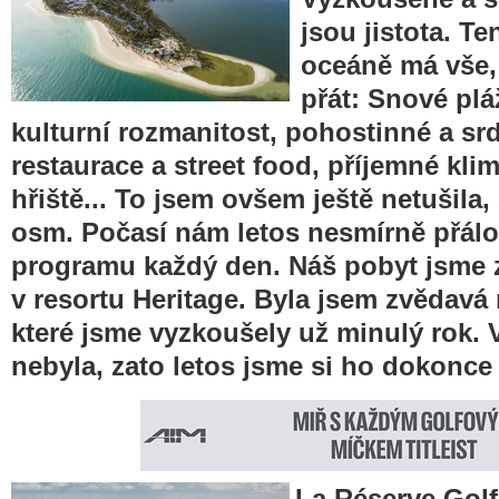
jsou jistota. T
oceáně má vše,
přát: Snové pláž
kulturní rozmanitost, pohostinné a srd
restaurace a street food, příjemné kli
hřiště... To jsem ovšem ještě netušila,
osm. Počasí nám letos nesmírně přálo,
programu každý den. Náš pobyt jsme z
v resortu Heritage. Byla jsem zvědavá 
které jsme vyzkoušely už minulý rok.
nebyla, zato letos jsme si ho dokonce 
La Réserve Golf