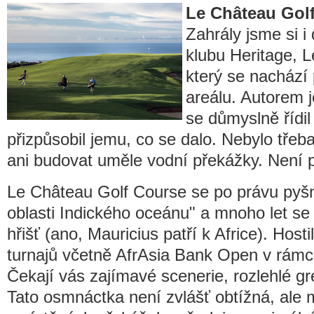
Le Château Gol
Zahrály jsme si i
klubu Heritage, 
který se nachází
areálu. Autorem j
se důmyslně řídil
přizpůsobil jemu, co se dalo. Nebylo třeb
ani budovat uměle vodní překážky. Není př
Le Château Golf Course se po právu pyšní 
oblasti Indického oceánu" a mnoho let se d
hřišť (ano, Mauricius patří k Africe). Host
turnajů včetně AfrAsia Bank Open v rámc
Čekají vás zajímavé scenerie, rozlehlé gr
Tato osmnáctka není zvlášť obtížná, ale