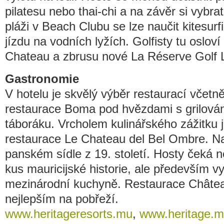
pilatesu nebo thai-chi a na závěr si vybr
pláži v Beach Clubu se lze naučit kitesur
jízdu na vodních lyžích. Golfisty tu osloví
Chateau a zbrusu nové La Réserve Golf L
Gastronomie
V hotelu je skvělý výběr restaurací včetn
restaurace Boma pod hvězdami s grilován
táboráku. Vrcholem kulinářského zážitku 
restaurace Le Chateau del Bel Ombre. 
panském sídle z 19. století. Hosty čeká 
kus mauricijské historie, ale především vyn
mezinárodní kuchyně. Restaurace Châtea
nejlepším na pobřeží.
www.heritageresorts.mu
,
www.heritage.