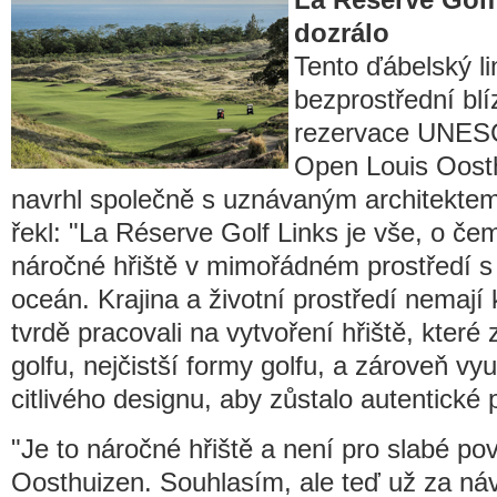
dozrálo
Tento ďábelský li
bezprostřední blí
rezervace UNES
Open Louis Oosth
navrhl společně s uznávaným architekt
řekl: "La Réserve Golf Links je vše, o čem
náročné hřiště v mimořádném prostředí s
oceán. Krajina a životní prostředí nemaj
tvrdě pracovali na vytvoření hřiště, které
golfu, nejčistší formy golfu, a zároveň vy
citlivého designu, aby zůstalo autentické p
"Je to náročné hřiště a není pro slabé po
Oosthuizen. Souhlasím, ale teď už za návš