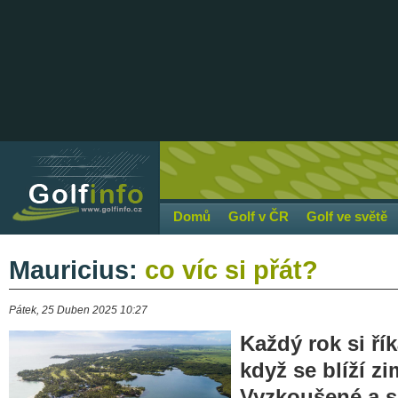
Domů
Golf v ČR
Golf ve světě
Mauricius:
co víc si přát?
Pátek, 25 Duben 2025 10:27
Každý rok si ří
když se blíží zi
Vyzkoušené a s