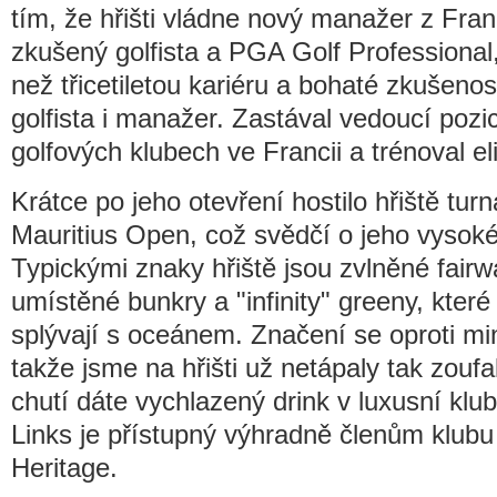
tím, že hřišti vládne nový manažer z Fran
zkušený golfista a PGA Golf Professional
než třicetiletou kariéru a bohaté zkušenos
golfista i manažer. Zastával vedoucí pozi
golfových klubech ve Francii a trénoval el
Krátce po jeho otevření hostilo hřiště tu
Mauritius Open, což svědčí o jeho vysoké k
Typickými znaky hřiště jsou zvlněné fairw
umístěné bunkry a "infinity" greeny, které
splývají s oceánem. Značení se oproti mi
takže jsme na hřišti už netápaly tak zoufal
chutí dáte vychlazený drink v luxusní kl
Links je přístupný výhradně členům klubu
Heritage.