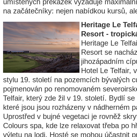
umístěných překážek vyžaduje maximální 
na začátečníky: nejen nabídkou kursů, ale
Heritage Le Telf
Resort - tropic
Heritage Le Telfa
Resort se nacház
jihozápadním cíp
Hotel Le Telfair,
stylu 19. století na pozemcích bývalých c
pojmenován po renomovaném severoirské
Telfair, který zde žil v 19. století. Bydlí s
které jsou jsou rozházeny v nádherném p
Uprostřed v bujné vegetaci je rovněž skr
Colours spa, kde lze relaxovat třeba po h
výletu na lodi. Hosté se mohou účastnit pr