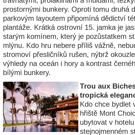
travnatými, proláklinami a muldami, těžk
prostornými bunkery. Oproti tomu druhá d
parkovým layoutem připomíná dědictví té
plantáže. Krátká ostrovní 15. jamka je jas
starým komínem, který je pozůstatkem s
mlýnu. Kdo hru nebere příliš vážně, nebu
stromoví přesličníků rušen, nýbrž okouzl
výhledy na oceán i hory a kontrast černé
bílými bunkery.
Trou aux Biches
tropická elegan
Kdo chce bydlet v
hřiště Mont Choi
ubytovat v hotel
stejnojmenném st