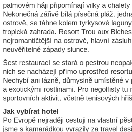
palmovém háji připomínají vilky a chalety
Nekonečná zářivě bílá písečná pláž, jedn
ostrově, se táhne kolem tyrkysové laguny
tropická zahrada. Resort Trou aux Biches
nejromantičtější na ostrově, hlavní zásluh
neuvěřitelné západy slunce.
Šest restaurací se stará o pestrou neopaku
nich se nacházejí přímo uprostřed resortu,
Nechybí ani lázně, důmyslně umístěné v
a exotickými rostlinami. Pro negolfisty t
sportovních aktivit, včetně tenisových hři
Jak vybírat hotel
Po Evropě nejraději cestuji na vlastní pěs
jsme s kamarádkou vyrazily za travel des