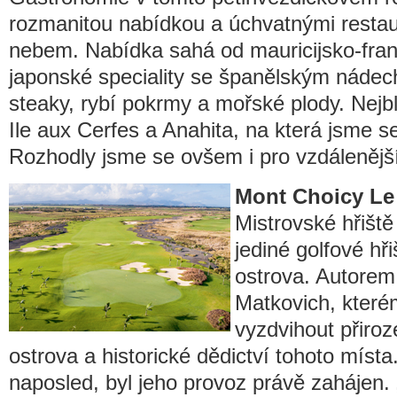
rozmanitou nabídkou a úchvatnými resta
nebem. Nabídka sahá od mauricijsko-fra
japonské speciality se španělským náde
steaky, rybí pokrmy a mořské plody. Nejbl
Ile aux Cerfes a Anahita, na která jsme 
Rozhodly jsme se ovšem i pro vzdálenějš
Mont Choicy Le
Mistrovské hřiště
jediné golfové hř
ostrova. Autorem 
Matkovich, které
vyzdvihout přiro
ostrova a historické dědictví tohoto míst
naposled, byl jeho provoz právě zahájen. 