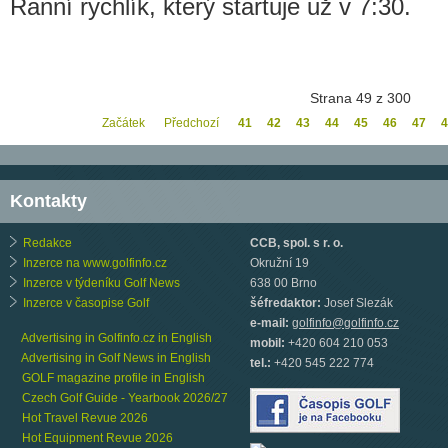
Ranní rychlík, který startuje už v 7:30.
Strana 49 z 300
Začátek
Předchozí
41
42
43
44
45
46
47
4
Kontakty
Redakce
CCB, spol. s r. o.
Inzerce na www.golfinfo.cz
Okružní 19
Inzerce v týdeníku Golf News
638 00 Brno
Inzerce v časopise Golf
šéfredaktor:
Josef Slezák
e-mail:
golfinfo@golfinfo.cz
Advertising in Golfinfo.cz in English
mobil:
+420 604 210 053
Advertising in Golf News in English
tel.:
+420 545 222 774
GOLF magazine profile in English
Czech Golf Guide - Yearbook 2026/27
Hot Travel Revue 2026
Hot Equipment Revue 2026