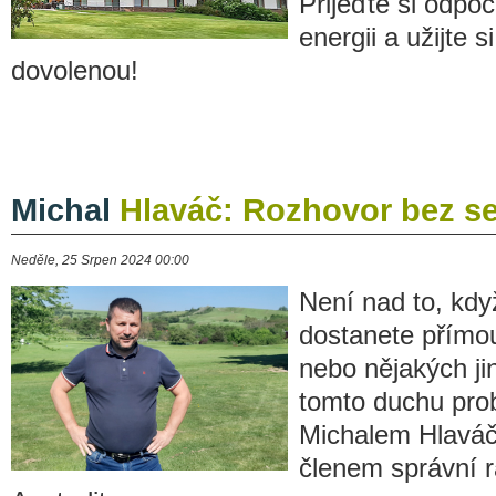
Přijeďte si odpo
energii a užijte s
dovolenou!
Michal
Hlaváč: Rozhovor bez se
Neděle, 25 Srpen 2024 00:00
Není nad to, kdy
dostanete přímo
nebo nějakých ji
tomto duchu prob
Michalem Hlavá
členem správní 