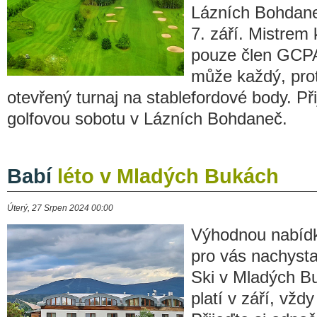
Lázních Bohdane
7. září. Mistrem
pouze člen GCPA, 
může každý, pro
otevřený turnaj na stablefordové body. Při
golfovou sobotu v Lázních Bohdaneč.
Babí
léto v Mladých Bukách
Úterý, 27 Srpen 2024 00:00
Výhodnou nabí
pro vás nachysta
Ski v Mladých B
platí v září, vžd