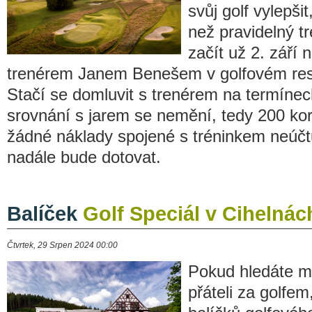
svůj golf vylepši
než pravidelný t
začít už 2. září
trenérem Janem Benešem v golfovém res
Stačí se domluvit s trenérem na termínec
srovnání s jarem se nemění, tedy 200 koru
žádné náklady spojené s tréninkem neúčt
nadále bude dotovat.
Balíček
Golf Speciál v Cihelnác
Čtvrtek, 29 Srpen 2024 00:00
Pokud hledáte m
přáteli za golfe