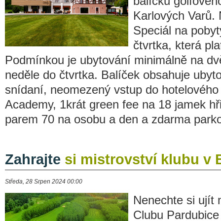
balíčků golfovéh
Karlových Varů. 
Speciál na pobyt
čtvrtka, která pla
Podmínkou je ubytování minimálně na dv
neděle do čtvrtka. Balíček obsahuje ubyto
snídaní, neomezený vstup do hotelového
Academy, 1krát green fee na 18 jamek hř
parem 70 na osobu a den a zdarma parko
Zahrajte
si mistrovství klubu v
Středa, 28 Srpen 2024 00:00
Nenechte si ujít 
Clubu Pardubice