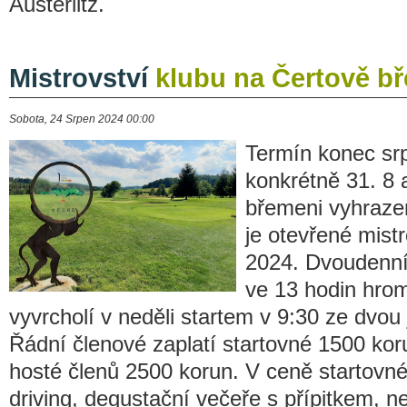
Austerlitz.
Mistrovství
klubu na Čertově b
Sobota, 24 Srpen 2024 00:00
Termín konec srp
konkrétně 31. 8 a
břemeni vyhrazen
je otevřené mist
2024. Dvoudenní 
ve 13 hodin hro
vyvrcholí v neděli startem v 9:30 ze dvou
Řádní členové zaplatí startovné 1500 kor
hosté členů 2500 korun. V ceně startovné
driving, degustační večeře s přípitkem, n