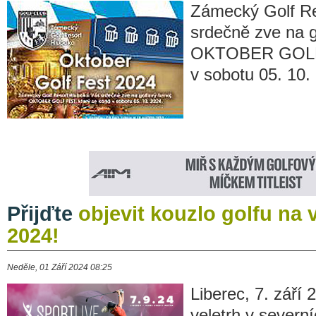
Zámecký Golf Re
srdečně zve na g
OKTOBER GOLF 
v sobotu 05. 10.
Přijďte
objevit kouzlo golfu na 
2024!
Neděle, 01 Září 2024 08:25
Liberec, 7. září 
veletrh v severn