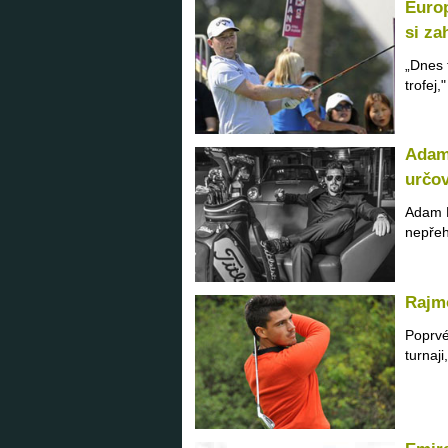
Europ
si za
„Dnes 
trofej,
Adam 
určo
Adam R
nepřehl
Rajmo
Poprvé
turnaji