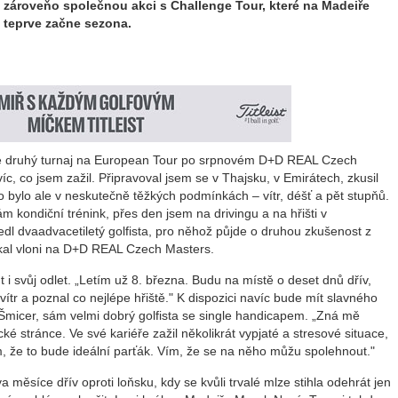
zároveňo společnou akci s Challenge Tour, které na Madeiře
teprve začne sezona.
de druhý turnaj na European Tour po srpnovém D+D REAL Czech
íc, co jsem zažil. Připravoval jsem se v Thajsku, v Emirátech, zkusil
 bylo ale v neskutečně těžkých podmínkách – vítr, déšť a pět stupňů.
 kondiční trénink, přes den jsem na drivingu a na hřišti v
l dvaadvacetiletý golfista, pro něhož půjde o druhou zkušenost z
skal vloni na D+D REAL Czech Masters.
i svůj odlet. „Letím už 8. března. Budu na místě o deset dnů dřív,
 vítr a poznal co nejlépe hřiště." K dispozici navíc bude mít slavného
r Šmicer, sám velmi dobrý golfista se single handicapem. „Zná mě
 stránce. Ve své kariéře zažil několikrát vypjaté a stresové situace,
m, že to bude ideální parťák. Vím, že se na něho můžu spolehnout."
 měsíce dřív oproti loňsku, kdy se kvůli trvalé mlze stihla odehrát jen