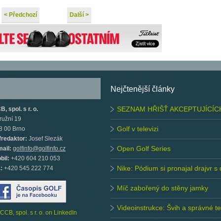
< Předchozí
Další >
Nejčtenější články
SEZNAM HŘIŠŤ AKCEPTUJÍCÍC
, spol. s r. o.
ružní 19
Golf v televizi
8 00 Brno
fredaktor:
Josef Slezák
Open Golf Series
mail:
golfinfo@golfinfo.cz
bil:
+420 604 210 053
Nike: Pódium si pronajal drajvr s
.:
+420 545 222 774
Míč zabořený do stěny jamky
Videoinstrukce: Švih a správné 