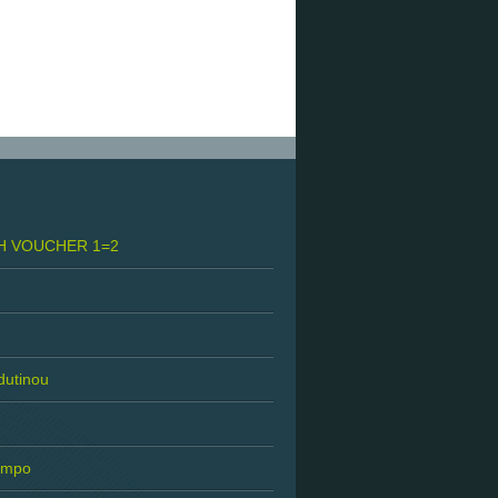
H VOUCHER 1=2
 dutinou
tempo