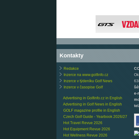
Kontakty
Redakce
CCB
Inzerce na www.golfinfo.cz
Ok
Inzerce v týdeníku Golf News
63
Inzerce v časopise Golf
šé
e-
Advertising in Golfinfo.cz in English
mo
Advertising in Golf News in English
tel
GOLF magazine profile in English
Czech Golf Guide - Yearbook 2026/27
Hot Travel Revue 2026
Hot Equipment Revue 2026
Hot Wellness Revue 2026