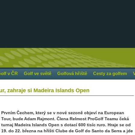
olf v ČR
Golf ve světě
Golfová hřiště
Cesty za golfem
r, zahraje si Madeira Islands Open
Prvním Čechem, který se v nové sezoně objeví na European
Tour, bude Adam Rajmont. Člena Relmost ProGolf Teamu čeká
turnaj Madeira Islands Open s dotací 600 tisíc ruro. Hraje se od
19. do 22. března na hřišti Clube de Golf do Santo da Serra a jde