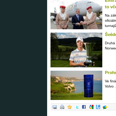
Emira
to vč
Na zák
oficiá
turnaj
Švédo
Druhá 
Norweg
Prohr
Ve fin
Volvo .