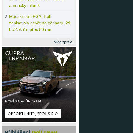
americký mladík
Masakr
na LPGA. Hull
zapisovala devět na pětiparu, 29
hráček šlo přes 80 ran
Více zpráv...
Přihlášení
Golf News