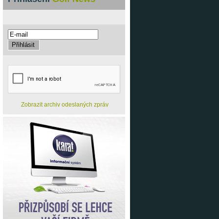
Zobrazit archiv odeslaných zpráv