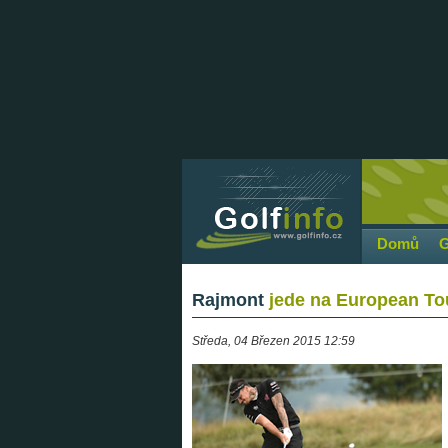
Domů
G
Rajmont
jede na European Tou
Středa, 04 Březen 2015 12:59