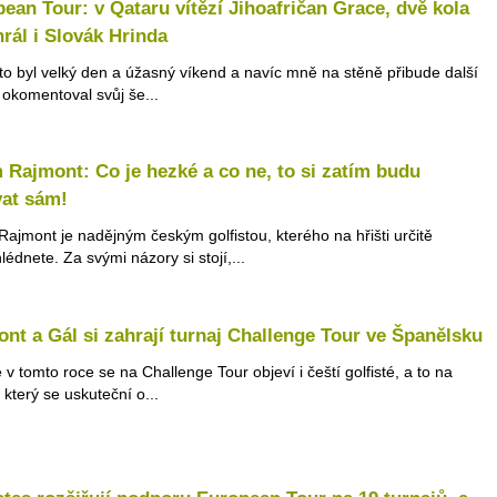
ean Tour: v Qataru vítězí Jihoafričan Grace, dvě kola
hrál i Slovák Hrinda
to byl velký den a úžasný víkend a navíc mně na stěně přibude další
" okomentoval svůj še...
Rajmont: Co je hezké a co ne, to si zatím budu
vat sám!
ajmont je nadějným českým golfistou, kterého na hřišti určitě
édnete. Za svými názory si stojí,...
nt a Gál si zahrají turnaj Challenge Tour ve Španělsku
 v tomto roce se na Challenge Tour objeví i čeští golfisté, a to na
, který se uskuteční o...