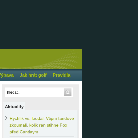
Výbava
Jak hrát golf
Pravidla
Aktuality
Rychlík
vs. loudal. Vtipní fandové
zkoumali, kolik ran stihne Fox
před Cantlaym