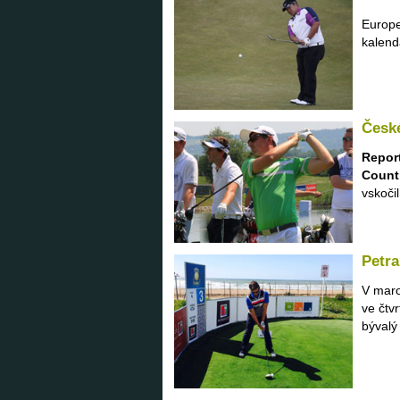
Europe
kalend
Česk
Repor
Count
vskočil
Petra
V maro
ve čtv
bývalý 