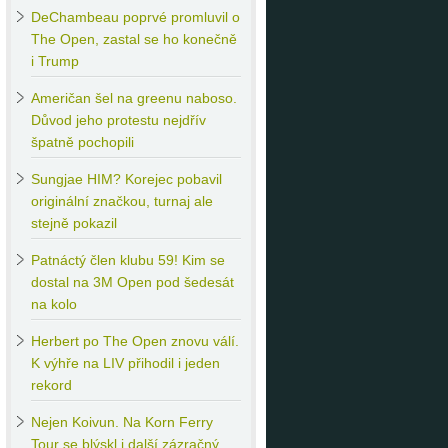
DeChambeau
poprvé promluvil o
The Open, zastal se ho konečně
i Trump
Američan
šel na greenu naboso.
Důvod jeho protestu nejdřív
špatně pochopili
Sungjae
HIM? Korejec pobavil
originální značkou, turnaj ale
stejně pokazil
Patnáctý
člen klubu 59! Kim se
dostal na 3M Open pod šedesát
na kolo
Herbert
po The Open znovu válí.
K výhře na LIV přihodil i jeden
rekord
Nejen
Koivun. Na Korn Ferry
Tour se blýskl i další zázračný