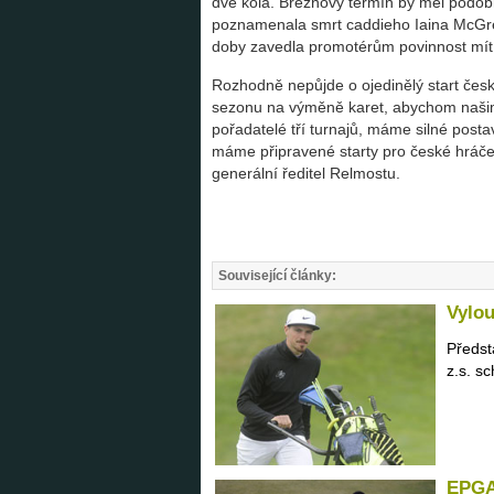
dvě kola. Březnový termín by měl podob
poznamenala smrt caddieho Iaina McGrego
doby zavedla promotérům povinnost mít k 
Rozhodně nepůjde o ojedinělý start čes
sezonu na výměně karet, abychom našim h
pořadatelé tří turnajů, máme silné post
máme připravené starty pro české hráče 
generální ředitel Relmostu.
Související články:
Vylo
Předst
z.s. sc
EPGA