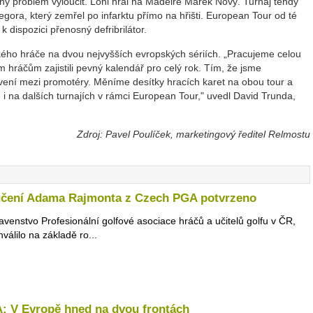
ný problém vyloučit. Loni hrál na Madeiře Marek Nový. Turnaj tehdy
ra, který zemřel po infarktu přímo na hřišti. European Tour od té
dispozici přenosný defribrilátor.
kého hráče na dvou nejvyšších evropských sériích. „Pracujeme celou
ráčům zajistili pevný kalendář pro celý rok. Tím, že jsme
avení mezi promotéry. Měníme desítky hracích karet na obou tour a
i na dalších turnajích v rámci European Tour," uvedl David Trunda,
Zdroj: Pavel Poulíček, marketingový ředitel Relmostu
učení Adama Rajmonta z Czech PGA potvrzeno
avenstvo Profesionální golfové asociace hráčů a učitelů golfu v ČR,
hválilo na základě ro...
: V Evropě hned na dvou frontách