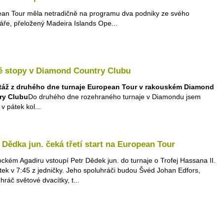
an Tour měla netradičně na programu dva podniky ze svého
áře, přeložený Madeira Islands Ope...
é stopy v Diamond Country Clubu
táž z druhého dne turnaje European Tour v rakouském Diamond
ry Clubu
Do druhého dne rozehraného turnaje v Diamondu jsem
 v pátek kol...
 Dědka jun. čeká třetí start na European Tour
ckém Agadiru vstoupí Petr Dědek jun. do turnaje o Trofej Hassana II.
rtek v 7:45 z jedničky. Jeho spoluhráči budou Švéd Johan Edfors,
hráč světové dvacítky, t...