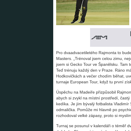
Pro dvaadvacetiletého Rajmonta to bu
Masters. „Trénoval jsem celou zimu, nejv
jsem si Gecko Tour ve Španělsku. Tam to
Teď trénuju každý den v Praze. Ráno mám
Hodkovičkách a večer chodím běhat, uved
turnaje European Tour, když tu první zí
Úspěchu na Madeiře přizpůsobil Rajmont 
abych si zvykl na místní prostředí, častý
kedíka. Je jím bývalý fotbalista Vladimí
odmalička. Pomůže mi hlavně po psychické
rozhodoval velké zápasy, proto si myslí
Turnaj se posunul v kalendáři o téměř dva