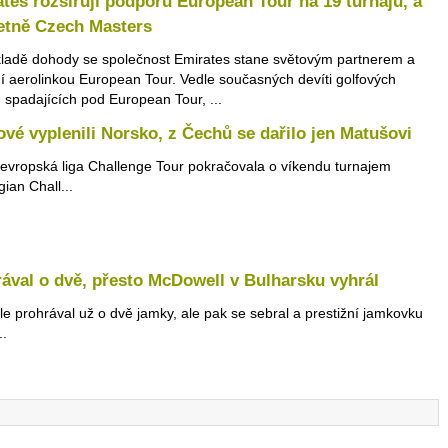
tes rozšiřují podporu European Tour na 19 turnajů, a
etně Czech Masters
ladě dohody se společnost Emirates stane světovým partnerem a
lní aerolinkou European Tour. Vedle současných devíti golfových
ů spadajících pod European Tour, ...
vé vyplenili Norsko, z Čechů se dařilo jen Matušovi
evropská liga Challenge Tour pokračovala o víkendu turnajem
ian Chall...
ával o dvě, přesto McDowell v Bulharsku vyhrál
ále prohrával už o dvě jamky, ale pak se sebral a prestižní jamkovku
..