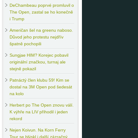
DeChambeau
poprvé promluvil o
The Open, zastal se ho konečně
i Trump
Američan
šel na greenu naboso.
Důvod jeho protestu nejdřív
špatně pochopili
Sungjae
HIM? Korejec pobavil
originální značkou, turnaj ale
stejně pokazil
Patnáctý
člen klubu 59! Kim se
dostal na 3M Open pod šedesát
na kolo
Herbert
po The Open znovu válí.
K výhře na LIV přihodil i jeden
rekord
Nejen
Koivun. Na Korn Ferry
Tour se blýskl i další zázračný