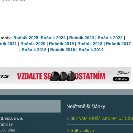
rchív:
Ročník 2025
|
Ročník 2024
|
Ročník 2023
|
Ročník 2022
|
ník 2021
|
Ročník 2020
|
Ročník 2019
|
Ročník 2018
|
Ročník 2017
|
Ročník 2016
|
Ročník 2015
|
Ročník 2014
Nejčtenější články
SEZNAM HŘIŠŤ AKCEPTUJÍCÍC
, spol. s r. o.
ružní 19
Golf v televizi
8 00 Brno