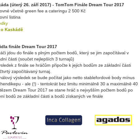
áda (úterý 26. září 2017) - TomTom Finále Dream Tour 2017
tovné včetně green fee a cateringu 2 500 Kč
ovní listina
edky
 o Kaskádě
idla finále Dream Tour 2017
ráči jdou do finále s plným počtem bodů, který se jim započítával v
dní části (součet nejlepších 3 turnajů)
ýsledek z finále se hráčům připočte k jejich bodům ze základní části
čtvrtý započítávaný turnaj.
inálový výsledek se bude počítat jako netto stablefordové body mínus
 hendikepu - ale (!) - tentokrát bez limitu minimálně 30 a maximálně 40
ítězem Dream Tour 2017 se stane hráč s nejvyšším počtem bodů po
ení bodů ze základní části a bodů získaných ve finále