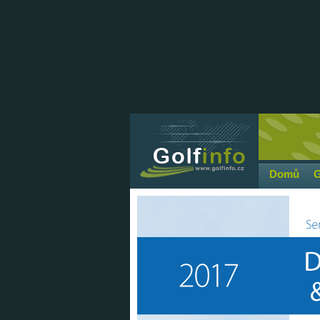
Domů
G