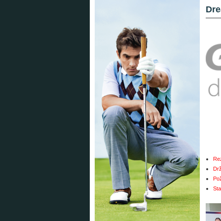
Dr
Rez
Drž
Pož
Sta