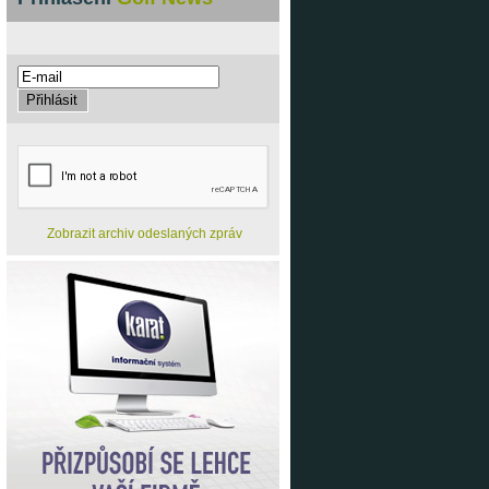
Zobrazit archiv odeslaných zpráv