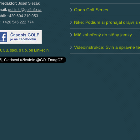
fredaktor:
Josef Slezák
Open Golf Series
mail:
golfinfo@golfinfo.cz
bil:
+420 604 210 053
Nike: Pódium si pronajal drajvr s
.:
+420 545 222 774
Míč zabořený do stěny jamky
Videoinstrukce: Švih a správné 