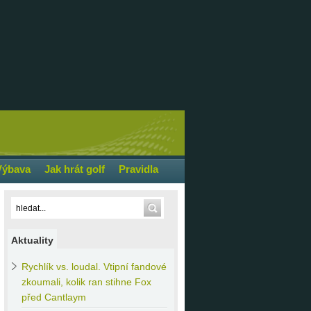
Výbava
Jak hrát golf
Pravidla
Aktuality
Rychlík
vs. loudal. Vtipní fandové
zkoumali, kolik ran stihne Fox
před Cantlaym