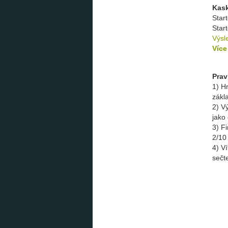
Kask
Star
Start
Výsl
Více
Prav
1) H
zákla
2) V
jako 
3) F
2/10
4) V
sečt