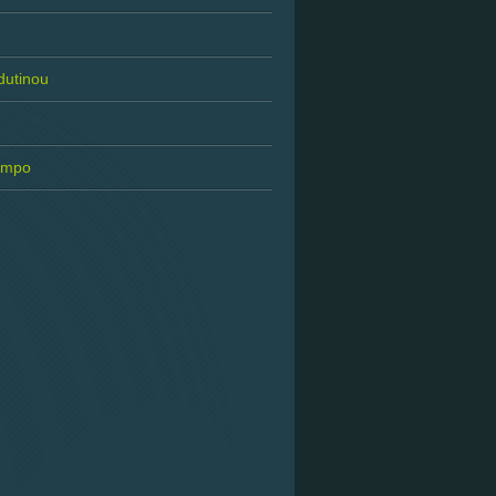
 dutinou
tempo