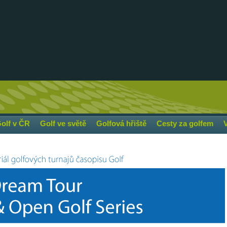
olf v ČR
Golf ve světě
Golfová hřiště
Cesty za golfem