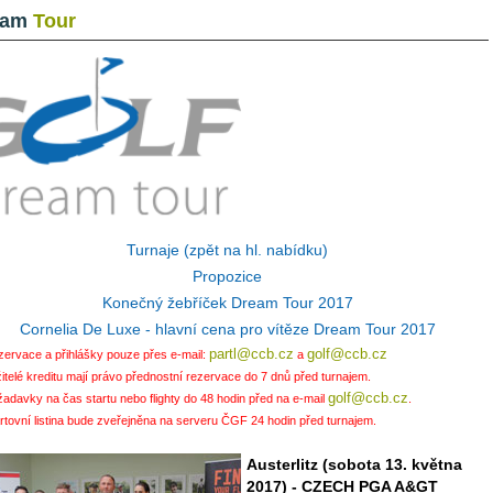
eam
Tour
Turnaje (zpět na hl. nabídku)
Propozice
Konečný žebříček Dream Tour 2017
Cornelia De Luxe - hlavní cena pro vítěze Dream Tour 2017
partl@ccb.cz
golf@ccb.cz
ervace a přihlášky pouze přes e-mail:
a
itelé kreditu mají právo přednostní rezervace do 7 dnů před turnajem.
golf@ccb.cz
adavky na čas startu nebo flighty do 48 hodin před na e-mail
.
rtovní listina bude zveřejněna na serveru ČGF 24 hodin před turnajem.
Austerlitz (sobota 13. května
2017) - CZECH PGA A&GT