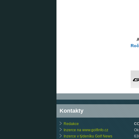
A
Roč
Kontakty
Redakce
CCB
Inzerce na www.golfinfo.cz
Ok
Inzerce v týdeníku Golf News
63