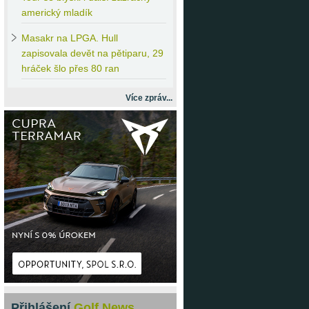
americký mladík
Masakr
na LPGA. Hull
zapisovala devět na pětiparu, 29
hráček šlo přes 80 ran
Více zpráv...
Přihlášení
Golf News