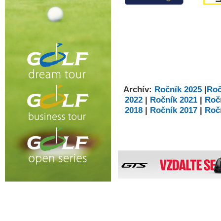
Archív:
Ročník 2025
|
Roč
2022
|
Ročník 2021
|
Roč
2018
|
Ročník 2017
|
Roč