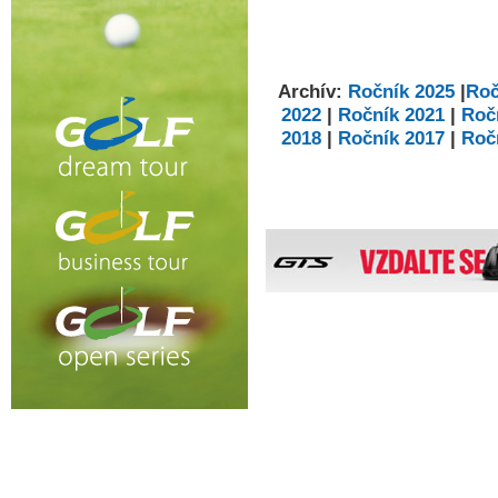
Archív:
Ročník 2025
|
Roč
2022
|
Ročník 2021
|
Roč
2018
|
Ročník 2017
|
Roč