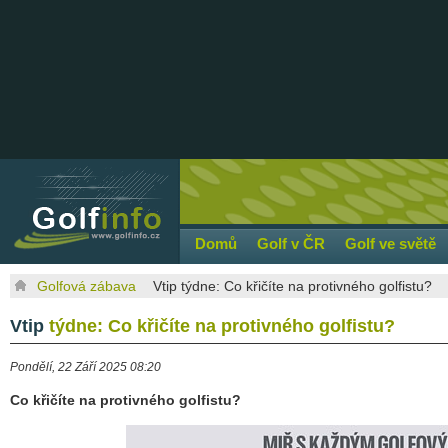
Domů
Golf v ČR
Golf ve světě
Golfová zábava
Vtip týdne: Co křičíte na protivného golfistu?
Vtip
týdne: Co křičíte na protivného golfistu?
Pondělí, 22 Září 2025 08:20
Co křičíte na protivného golfistu?