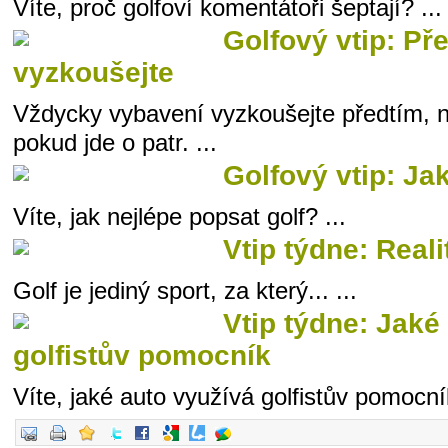
Víte, proč golfoví komentátoři šeptají? ...
Golfový vtip: P
vyzkoušejte
Vždycky vybavení vyzkoušejte předtím, n
pokud jde o patr. ...
Golfový vtip: Jak
Víte, jak nejlépe popsat golf? ...
Vtip týdne: Reali
Golf je jediný sport, za který... ...
Vtip týdne: Jaké
golfistův pomocník
Víte, jaké auto využívá golfistův pomocník