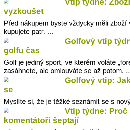
Vtip týdne: Zbož
vyzkoušet
Před nákupem byste vždycky měli zboží 
kupujete patr. ...
Golfový vtip týdn
golfu čas
Golf je jediný sport, ve kterém voláte „f
zasáhnete, ale omlouváte se až potom. ..
Golfový vtip: Ja
se
Myslíte si, že je těžké seznámit se s nový
Vtip týdne: Proč 
komentátoři šeptají