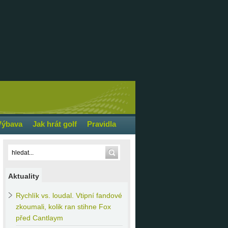
Výbava
Jak hrát golf
Pravidla
Aktuality
Rychlík
vs. loudal. Vtipní fandové
zkoumali, kolik ran stihne Fox
před Cantlaym