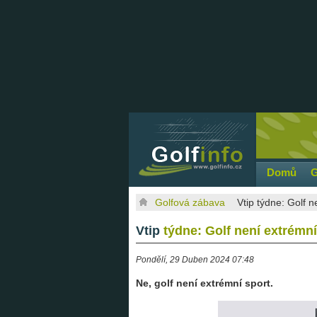
Domů
G
Golfová zábava
Vtip týdne: Golf n
Vtip
týdne: Golf není extrémní
Pondělí, 29 Duben 2024 07:48
Ne, golf není extrémní sport.