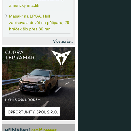
americký mladík
Masakr
na LPGA. Hull
zapisovala devět na pětiparu, 29
hráček šlo přes 80 ran
Více zpráv...
Přihlášení
Golf News