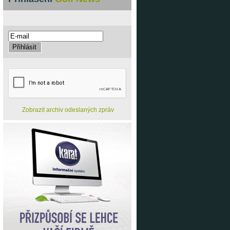
Zobrazit archiv odeslaných zpráv