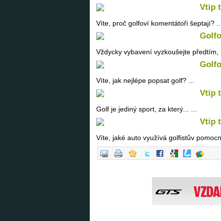
Vtip 
Víte, proč golfoví komentátoři šeptají? ..
Golfo
Vždycky vybavení vyzkoušejte předtím, ne
Golfo
Víte, jak nejlépe popsat golf? ...
Vtip 
Golf je jediný sport, za který... ...
Vtip 
Víte, jaké auto využívá golfistův pomocní