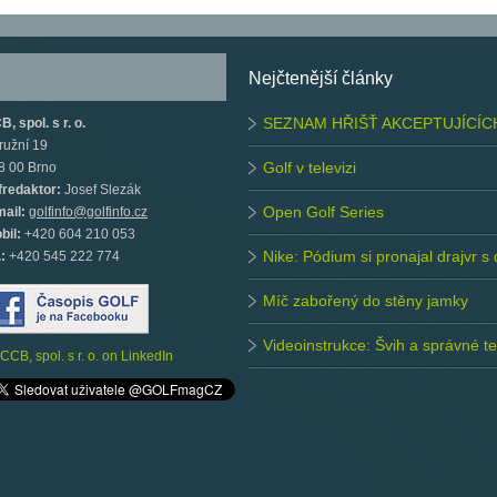
Nejčtenější články
SEZNAM HŘIŠŤ AKCEPTUJÍCÍC
, spol. s r. o.
ružní 19
Golf v televizi
8 00 Brno
fredaktor:
Josef Slezák
Open Golf Series
mail:
golfinfo@golfinfo.cz
bil:
+420 604 210 053
Nike: Pódium si pronajal drajvr s
.:
+420 545 222 774
Míč zabořený do stěny jamky
Videoinstrukce: Švih a správné 