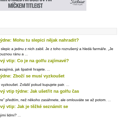
týdne: Mohu tu slepici nějak nahradit?
 slepic a jednu z nich zabil. Je z toho rozrušený a hledá farmáře. „Je
rouznou ránu a ...
vý vtip: Co je na golfu zajímavé?
zajímá, jak špatně hrajete. ...
týdne: Zboží se musí vyzkoušet
yzkoušet. Zvlášť pokud kupujete patr. ...
vý vtip týdne: Jak ušetřit na golfu čas
fore" předtím, než někoho zasáhnete, ale omlouváte se až potom. ...
vý vtip: Jak je těžké seznámit se
ými lidmi? ...