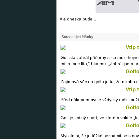
Ale dneska bude...
Související články:
Vtip 
Golfista zahrál příšerný slice mezi hejno
mi to moc líto," říká mu. „Zahrál jsem h
Golfo
Zajímavá věc na golfu je ta, že nikoho ne
Vtip 
Před nákupem byste vždycky měli zboží v
Golfo
Golf je jediný sport, ve kterém voláte „
Golfo
Myslíte si, že je těžké seznámit se s nov