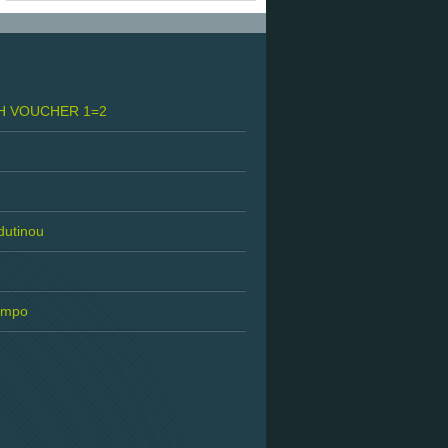
H VOUCHER 1=2
 dutinou
tempo