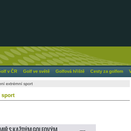
olf v ČR
Golf ve světě
Golfová hřiště
Cesty za golfem
ení extrémní sport
 sport