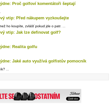
týdne: Proč golfoví komentátoři šeptají
.
vý vtip: Před nákupem vyzkoušejte
ž ho koupíte, zvlášť pokud jde o patr. ...
vý vtip: Jak lze definovat golf?
týdne: Realita golfu
týdne: Jaké auto využívá golfistův pomocník
k? ...