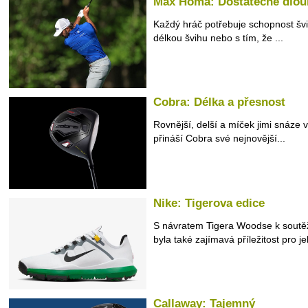
Max Homa: Dostatečně dlou
Každý hráč potřebuje schopnost švih
délkou švihu nebo s tím, že ...
Cobra: Délka a přesnost
Rovnější, delší a míček jimi snáze 
přináší Cobra své nejnovější...
Nike: Tigerova edice
S návratem Tigera Woodse k soutěž
byla také zajímavá příležitost pro je
Callaway: Tajemný