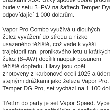
bude v setu 3–PW na šaftech Temper Dy
odpovídající 1 000 dolarům.
Vapor Pro Combo využívá u dlouhých
želez vyvážení do středu a nízko
usazeného těžiště, což vede k vyšší
trajektorii ran, pronikavého letu u krátkýc
želez (8–AW) docílili naopak posunem
těžiště dopředu. Hlavy jsou opět
zhotoveny z karbonové oceli 1025 a úder
stejnými drážkami jako železa Vapor Pro.
Temper DG Pro, set vychází na 1 100 dol
Třetím do party je set Vapor Speed. Vyc