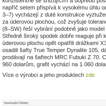
konzistentně se snižujícím a dopředu pos
napříč setem přispívá k vysokému úhlu od
3–7) vycházejí z duté konstrukce vyztuž
za úderovou plochou, což zvyšuje toleran
(8–SW) řeší vybrání podobně jako model
Středně široký spodek dobře reaguje při 
úderovou plochu opět opatřili drážkami 
osadili šafty True Temper Dynalite 105, 
prodávají na šaftech MRC Fubuki Z 70. 
960 dolarům, grafit vychází na 1 060 dola
Více o výrobci a jeho produktech
zde
Související články: