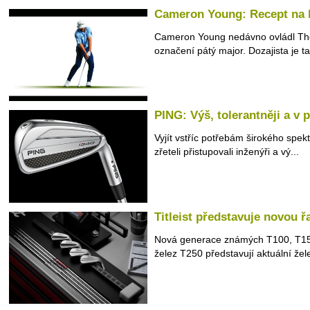
Cameron Young: Recept na 
Cameron Young nedávno ovládl The P
označení pátý major. Dozajista je ta
PING: Výš, tolerantněji a v
Vyjít vstříc potřebám širokého spe
zřeteli přistupovali inženýři a vý...
Titleist představuje novou ř
Nová generace známých T100, T15
želez T250 představují aktuální žel