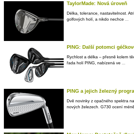
TaylorMade: Nová úroveň
Délka, tolerance, nastavitelnost. At
golfových holí, a nikdo nechce ...
PING: Další potomci géčkov
Rychlost a délka – přesně kolem těc
řada holí PING, nabízená ve ...
PING a jejich železný progr
Dvě novinky z opačného spektra na
nových železech. G730 ocení méně 