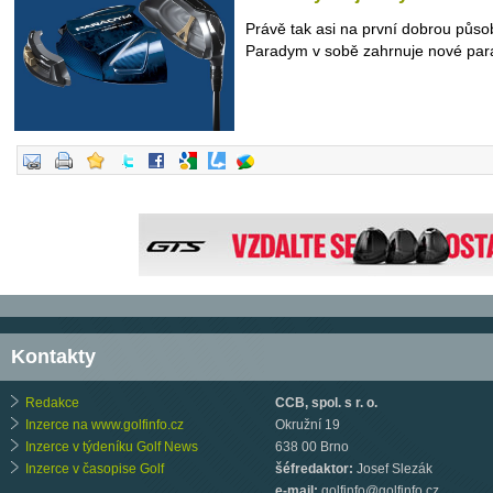
Právě tak asi na první dobrou půso
Paradym v sobě zahrnuje nové para
Kontakty
Redakce
CCB, spol. s r. o.
Inzerce na www.golfinfo.cz
Okružní 19
Inzerce v týdeníku Golf News
638 00 Brno
Inzerce v časopise Golf
šéfredaktor:
Josef Slezák
e-mail:
golfinfo@golfinfo.cz