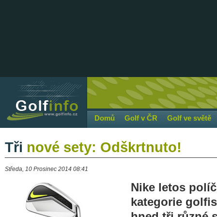
Domů
Golf v ČR
Golf ve světě
Tři
nové sety: Odškrtnuto!
Středa, 10 Prosinec 2014 08:41
Nike letos polí
kategorie golfis
hned tři různé 