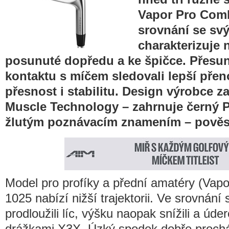
Vapor Pro Comb
srovnání se sv
charakterizuje 
posunuté dopředu a ke špičce. Přesu
kontaktu s míčem sledovali lepší přeno
přesnost i stabilitu. Design výrobce 
Muscle Technology – zahrnuje černý P
žlutým poznávacím znamením – pověst
Model pro profíky a přední amatéry (Vapo
1025 nabízí nižší trajektorii. Ve srovnání
prodloužili líc, výšku naopak snížili a úde
drážkami X3X. Úzký spodek dobře prochá