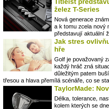
Titleist předsta
želez T-Series
Nová generace znám
a k tomu zcela nový 
představují aktuální ž
Jak stres ovlivň
hře
Golf je považovaný za
každý hráč zná situa
důležitým patem buší
třesou a hlava přemílá scénáře, co se sta
TaylorMade: Nov
Délka, tolerance, nast
kolem kterých se dne