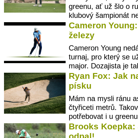
greenu, ať už šlo o 
klubový šampionát ne
Cameron Young: 
železy
Cameron Young nedáv
turnaj, pro který se u
major. Dozajista je ta
Ryan Fox: Jak n
písku
Mám na mysli ránu as
čtyřiceti metrů. Tak
potřebovat i u greenu,
Brooks Koepka: 
odpal!