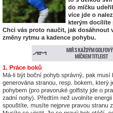
do míčku udeřil
více jde o nale
kterým docílíte
Chci vás proto naučit, jak dosáhnout 
změny rytmu a kadence pohybu.
1. Práce boků
Má-li být boční pohyb správný, pak musí 
generována stranou, resp. bokem, který 
pohybem (pro pravoruké golfisty jde o pra
zadní nohy). Předtím než uvolníte energii
spouštíte, musíte nejprve pravou stranu za
Musíte se ujistit, že se pravý bok otáčí, c