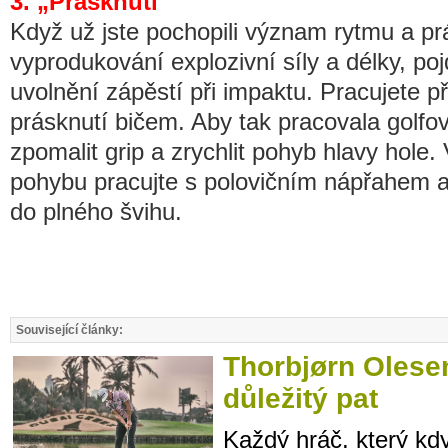
3. „Prásknutí"
Když už jste pochopili význam rytmu a prá
vyprodukování explozivní síly a délky, p
uvolnění zápěstí při impaktu. Pracujete p
prásknutí bičem. Aby tak pracovala golfo
zpomalit grip a zrychlit pohyb hlavy hole.
pohybu pracujte s polovičním nápřahem a
do plného švihu.
Související články:
Thorbjørn Olese
důležitý pat
Každý hráč, který kdy