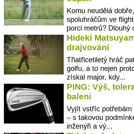
Komu neudělá dobře
spoluhráčům ve fligh
porci metrů? Dlouhý o
Hideki Matsuyam
drajvování
Třiatřicetiletý hráč p
golfu, a to nejen pro
získal major, kdy...
PING: Výš, toler
balení
Vyjít vstříc potřebám
– s takovou podmínkou
inženýři a vý...