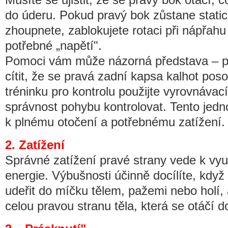
do úderu. Pokud pravý bok zůstane static
zhoupnete, zablokujete rotaci při nápřahu 
potřebné „napětí".
Pomoci vám může názorná představa – př
cítit, že se pravá zadní kapsa kalhot pos
tréninku pro kontrolu použijte vyrovnávac
správnost pohybu kontrolovat. Tento je
k plnému otočení a potřebnému zatížení.
2. Zatížení
Správné zatížení pravé strany vede k vy
energie. Výbušnosti účinně docílíte, když
udeřit do míčku tělem, pažemi nebo holí,
celou pravou stranu těla, která se otáčí d