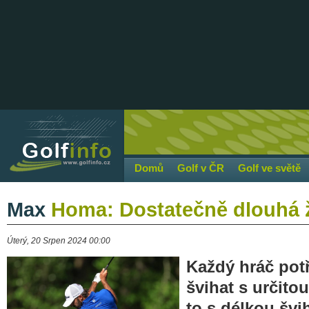
Domů
Golf v ČR
Golf ve světě
Max
Homa: Dostatečně dlouhá 
Úterý, 20 Srpen 2024 00:00
Každý hráč pot
švihat s určito
to s délkou švi