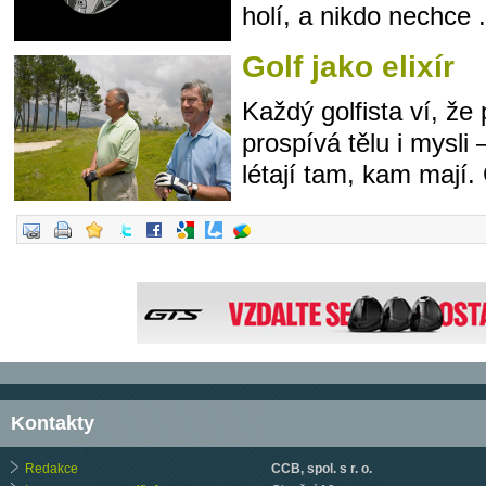
holí, a nikdo nechce .
Golf jako elixír
Každý golfista ví, že 
prospívá tělu i mysli
létají tam, kam mají. 
Kontakty
Redakce
CCB, spol. s r. o.