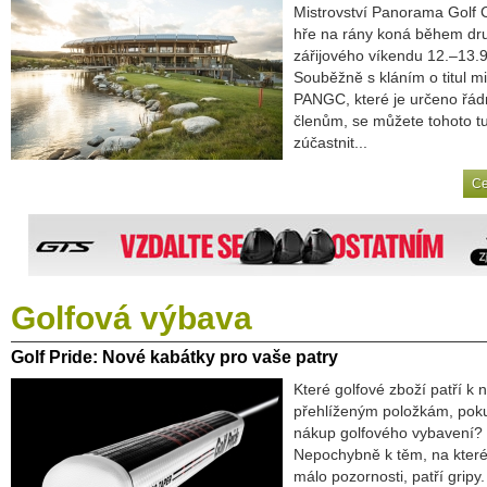
Mistrovství Panorama Golf 
hře na rány koná během dr
zářijového víkendu 12.–13.9
Souběžně s kláním o titul mi
PANGC, které je určeno řá
členům, se můžete tohoto t
zúčastnit...
Ce
Golfová
výbava
Golf
Pride: Nové kabátky pro vaše patry
Které golfové zboží patří k 
přehlíženým položkám, poku
nákup golfového vybavení?
Nepochybně k těm, na které
málo pozornosti, patří gripy