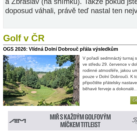
a Zbraslav (na snímku). Takže pokud jste
doposud váhali, právě teď nastal ten nej
Golf
v ČR
OGS
2026: Vlídná Dolní Dobrouč přála výsledkům
V pořadí sedmnáctý turnaj 
ve středu 29. července v d
rodinné atmosféře, jakou umí
pouze v Dolní Dobrouči. K t
připočtěte přátelsky nastave
běhavé ferveje a dokonalé..
Ce