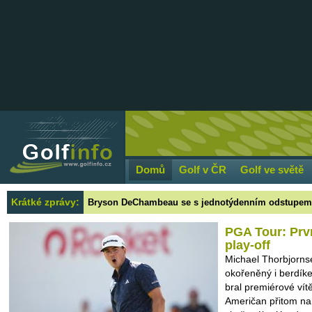
Domů
Golf v ČR
Golf ve světě
Krátké zprávy:
Bryson DeChambeau se s jednotýdenním odstupem vyj
Bizarní situaci nabídl minulý týden závěr 3M Open, 
PGA
Tour: Prvn
play-off
Michael Thorbjornse
okořeněný i berdík
bral premiérové vít
Američan přitom na