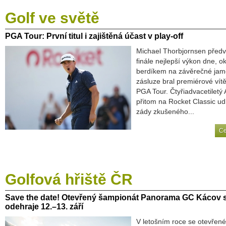
Golf
ve světě
PGA
Tour: První titul i zajištěná účast v play-off
Michael Thorbjornsen předv
finále nejlepší výkon dne, o
berdíkem na závěrečné jam
zásluze bral premiérové vítě
PGA Tour. Čtyřiadvacetiletý
přitom na Rocket Classic ud
zády zkušeného...
Ce
Golfová
hřiště ČR
Save
the date! Otevřený šampionát Panorama GC Kácov 
odehraje 12.–13. září
V letošním roce se otevřené