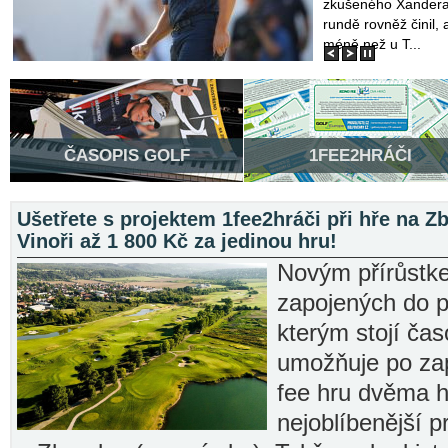
zkušeného Xandera 
rundě rovněž činil,
méně než u T...
ČASOPIS
GOLF
1FEE2HRÁČI
Ušetřete
s projektem 1fee2hráči při hře na Z
Vinoři až 1 800 Kč za jedinou hru!
Novým přírůstke
zapojených do p
kterým stojí čas
umožňuje po za
fee hru dvěma h
nejoblíbenější 