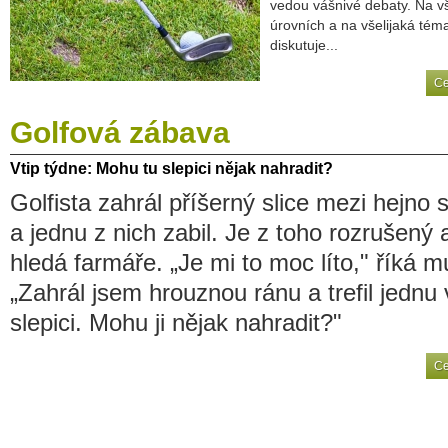
vedou vášnivé debaty. Na v
úrovních a na všelijaká téma
diskutuje...
Ce
Golfová
zábava
Vtip
týdne: Mohu tu slepici nějak nahradit?
Golfista zahrál příšerný slice mezi hejno s
a jednu z nich zabil. Je z toho rozrušený 
hledá farmáře. „Je mi to moc líto," říká m
„Zahrál jsem hrouznou ránu a trefil jednu 
slepici. Mohu ji nějak nahradit?"
Ce