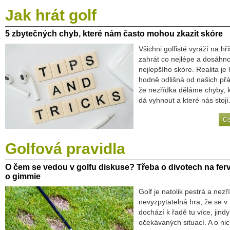
Jak
hrát golf
5
zbytečných chyb, které nám často mohou zkazit skóre
Všichni golfisté vyráží na hř
zahrát co nejlépe a dosáhn
nejlepšího skóre. Realita je
hodně odlišná od našich přán
že nezřídka děláme chyby, 
dá vyhnout a které nás stojí.
Ce
Golfová
pravidla
O
čem se vedou v golfu diskuse? Třeba o divotech na ferv
o gimmie
Golf je natolik pestrá a nezř
nevyzpytatelná hra, že se 
dochází k řadě tu více, jin
očekávaných situací. A o ni