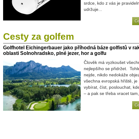
srdce, kdo z vás je pravidel
udržuje...
Ce
Cesty
za golfem
Golfhotel
Eichingerbauer jako příhodná báze golfistů v r
oblasti Solnohradsko, plné jezer, hor a golfu
Člověk má vyzkoušet všech
nejlepšího se přidržet. Tohl
nejde, nikdo nedokáže objez
všechna evropská hřiště, je
vybírat, číst, poslouchat, kde
– a pak se třeba vracet tam,.
Ce