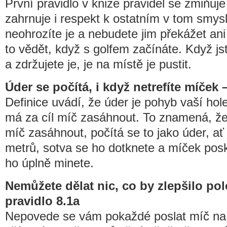
První pravidlo v knize pravidel se zmiňuje
zahrnuje i respekt k ostatním v tom smysl
neohrozíte je a nebudete jim překážet ani 
to vědět, když s golfem začínáte. Když js
a zdržujete je, je na místě je pustit.
Úder se počítá, i když netrefíte míček 
Definice uvádí, že úder je pohyb vaší hol
má za cíl míč zasáhnout. To znamená, že
míč zasáhnout, počítá se to jako úder, ať
metrů, sotva se ho dotknete a míček pos
ho úplně minete.
Nemůžete dělat nic, co by zlepšilo po
pravidlo 8.1a
Nepovede se vám pokaždé poslat míč na 