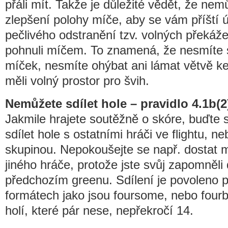
přáli mít. Takže je důležité vědět, že nem
zlepšení polohy míče, aby se vám příští 
pečlivého odstranění tzv. volných překáže
pohnuli míčem. To znamená, že nesmíte s
míček, nesmíte ohýbat ani lámat větvě ke
měli volný prostor pro švih.
Nemůžete sdílet hole – pravidlo 4.1b(2
Jakmile hrajete soutěžně o skóre, buďte 
sdílet hole s ostatními hráči ve flightu, ne
skupinou. Nepokoušejte se např. dostat 
jiného hráče, protože jste svůj zapomněl
předchozím greenu. Sdílení je povoleno 
formátech jako jsou foursome, nebo fourb
holí, které pár nese, nepřekročí 14.