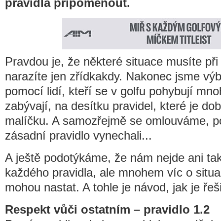
pravidla připomenout.
Pravdou je, že některé situace musíte při h
narazíte jen zřídkakdy. Nakonec jsme výb
pomocí lidí, kteří se v golfu pohybují mno
zabývají, na desítku pravidel, které je dob
malíčku. A samozřejmě se omlouváme, p
zásadní pravidlo vynechali...
A ještě podotýkáme, že nám nejde ani ta
každého pravidla, ale mnohem víc o situa
mohou nastat. A tohle je návod, jak je řeši
Respekt vůči ostatním – pravidlo 1.2