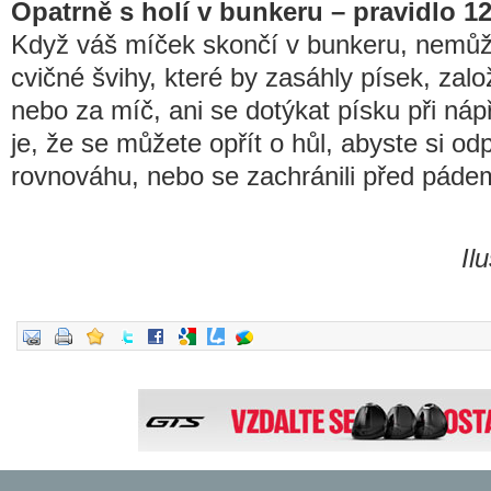
Opatrně s holí v bunkeru – pravidlo 1
Když váš míček skončí v bunkeru, nemůž
cvičné švihy, které by zasáhly písek, zalo
nebo za míč, ani se dotýkat písku při ná
je, že se můžete opřít o hůl, abyste si odp
rovnováhu, nebo se zachránili před páde
Il