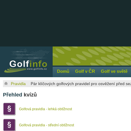
Domů
Golf v ČR
Golf ve světě
Pravidla
Pár klíčových golfových pravidel pro osvěžení před sez
Přehled
kvízů
Golfová pravidla - lehká obtížnost
Golfová pravidla - střední obtížnost