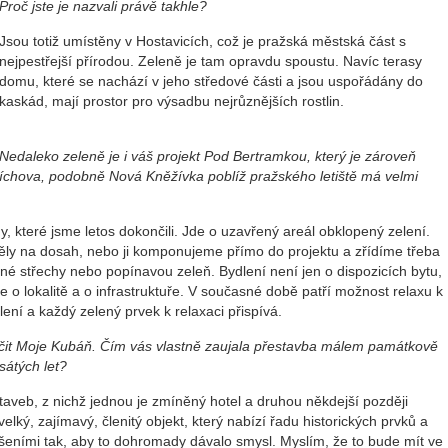
Proč jste je nazvali právě takhle?
Jsou totiž umístěny v Hostavicích, což je pražská městská část s
nejpestřejší přírodou. Zeleně je tam opravdu spoustu. Navíc terasy
domu, které se nachází v jeho středové části a jsou uspořádány do
kaskád, mají prostor pro výsadbu nejrůznějších rostlin.
Nedaleko zeleně je i váš projekt Pod Bertramkou, který je zároveň
íchova, podobně Nová Kněžívka poblíž pražského letiště má velmi
 které jsme letos dokončili. Jde o uzavřený areál obklopený zelení.
měly na dosah, nebo ji komponujeme přímo do projektu a zřídíme třeba
né střechy nebo popínavou zeleň. Bydlení není jen o dispozicích bytu,
e o lokalitě a o infrastruktuře. V současné době patří možnost relaxu k
ení a každý zelený prvek k relaxaci přispívá.
ačit Moje Kubáň. Čím vás vlastně zaujala přestavba málem památkově
átých let?
aveb, z nichž jednou je zmíněný hotel a druhou někdejší později
elký, zajímavý, členitý objekt, který nabízí řadu historických prvků a
šeními tak, aby to dohromady dávalo smysl. Myslím, že to bude mít ve