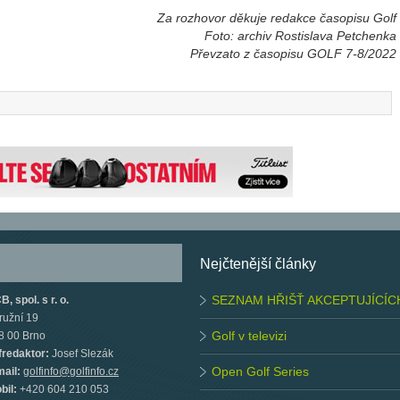
Za rozhovor děkuje redakce časopisu Golf
Foto: archiv Rostislava Petchenka
Převzato z časopisu GOLF 7-8/2022
Nejčtenější články
SEZNAM HŘIŠŤ AKCEPTUJÍCÍC
, spol. s r. o.
ružní 19
Golf v televizi
8 00 Brno
fredaktor:
Josef Slezák
Open Golf Series
mail:
golfinfo@golfinfo.cz
bil:
+420 604 210 053