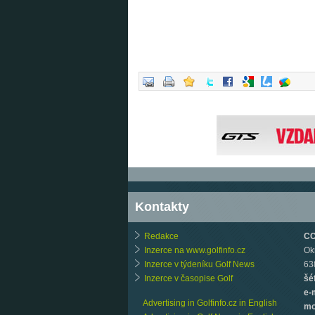
Kontakty
Redakce
CCB
Inzerce na www.golfinfo.cz
Ok
Inzerce v týdeníku Golf News
63
Inzerce v časopise Golf
šé
e-
Advertising in Golfinfo.cz in English
mo