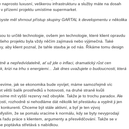
je naprosto luxusní, veškerou infrastrukturu a služby máte na dosah
e v přízemí projektu umístíme supermarket.
kdybyste měl shrnout přístup skupiny GARTAL k developmentu v několika
jsou to určitě technologie, ovšem jen technologie, které klient opravdu
našeho projektu byla vždy něčím zajímavá nebo výjimečná. Také
y, aby klient poznal, že tahle stavba je od nás. Říkáme tomu design
ně a nepředvídatelně, ať už jde o inflaci, dramatický růst cen
, krizi na trhu s energiemi... Jak dnes uvažujete o budoucnosti, která
nevíme, jak se ekonomika bude vyvíjet, máme samozřejmě víc
t větší balík prostředků v hotovosti, na druhé straně kvůli
me mít vyšší rezervy než obvykle. Takže je to trochu paradox. Ale
tí, rozhodně si nehodláme dát několik let přestávku a vyplnit ji jen
 konkurenti. Chceme být stále aktivní, a byť je ten vývoj
 Myslím, že se pomalu vracíme k normálu, kdy se byty nevyprodají
a řadu práce s klientem, argumenty a přesvědčování. Takže se v
 se poptávka střetává s nabídkou.