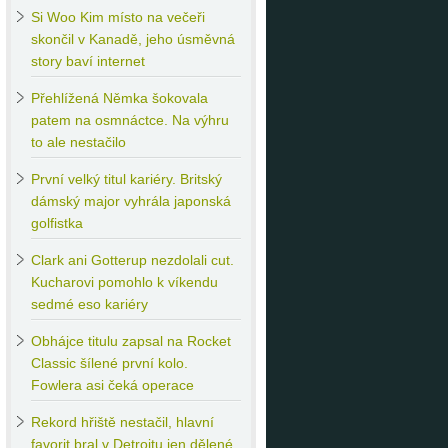
Si
Woo Kim místo na večeři
skončil v Kanadě, jeho úsměvná
story baví internet
Přehlížená
Němka šokovala
patem na osmnáctce. Na výhru
to ale nestačilo
První
velký titul kariéry. Britský
dámský major vyhrála japonská
golfistka
Clark
ani Gotterup nezdolali cut.
Kucharovi pomohlo k víkendu
sedmé eso kariéry
Obhájce
titulu zapsal na Rocket
Classic šílené první kolo.
Fowlera asi čeká operace
Rekord
hřiště nestačil, hlavní
favorit bral v Detroitu jen dělené