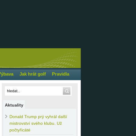
Výbava
Jak hrát golf
Pravidla
Aktuality
Donald
Trump prý vyhrál další
mistrovství svého klubu. Už
počtyřicáté