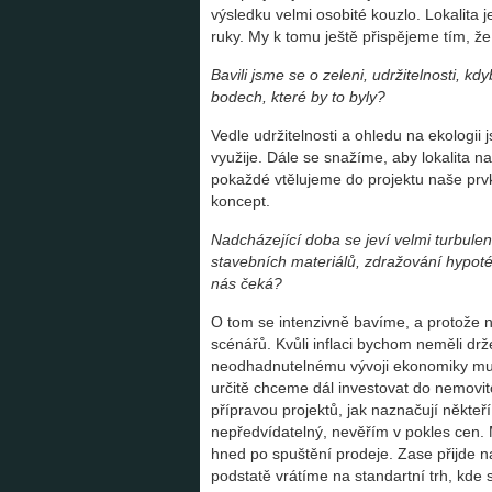
výsledku velmi osobité kouzlo. Lokalita 
ruky. My k tomu ještě přispějeme tím, ž
Bavili jsme se o zeleni, udržitelnosti, 
bodech, které by to byly?
Vedle udržitelnosti a ohledu na ekologii 
využije. Dále se snažíme, aby lokalita 
pokaždé vtělujeme do projektu naše prvk
koncept.
Nadcházející doba se jeví velmi turbulent
stavebních materiálů, zdražování hypoték
nás čeká?
O tom se intenzivně bavíme, a protože 
scénářů. Kvůli inflaci bychom neměli drže
neodhadnutelnému vývoji ekonomiky musí
určitě chceme dál investovat do nemovitos
přípravou projektů, jak naznačují někteří
nepředvídatelný, nevěřím v pokles cen.
hned po spuštění prodeje. Zase přijde n
podstatě vrátíme na standartní trh, kde