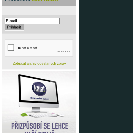
Zobrazit archiv odeslaných zpráv