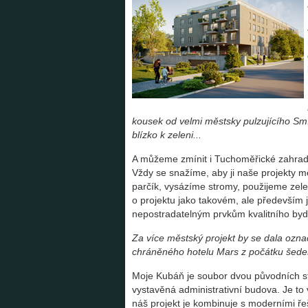
kousek od velmi městsky pulzujícího Sm
blízko k zeleni...
A můžeme zmínit i Tuchoměřické zahrady,
Vždy se snažíme, aby ji naše projekty 
parčík, vysázíme stromy, použijeme zele
o projektu jako takovém, ale především j
nepostradatelným prvkům kvalitního bydl
Za více městský projekt by se dala ozn
chráněného hotelu Mars z počátku šedes
Moje Kubáň je soubor dvou původních st
vystavěná administrativní budova. Je to v
náš projekt je kombinuje s moderními ře