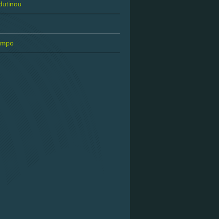
 dutinou
tempo