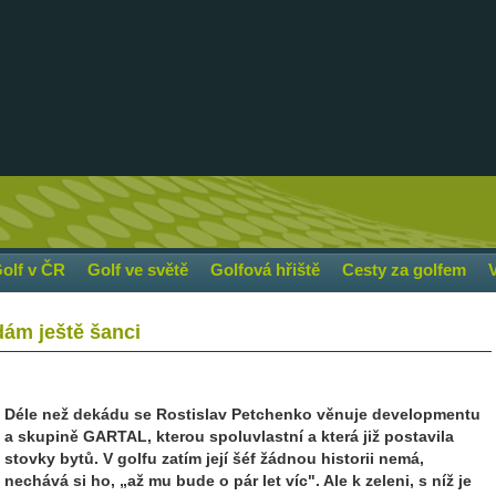
olf v ČR
Golf ve světě
Golfová hřiště
Cesty za golfem
ám ještě šanci
Déle než dekádu se Rostislav Petchenko věnuje developmentu
a skupině GARTAL, kterou spoluvlastní a která již postavila
stovky bytů. V golfu zatím její šéf žádnou historii nemá,
nechává si ho, „až mu bude o pár let víc". Ale k zeleni, s níž je