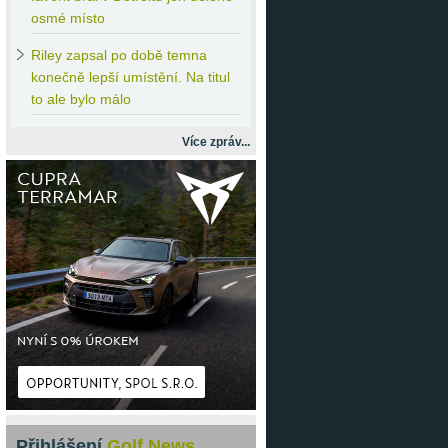
osmé místo
Riley
zapsal po době temna
konečně lepší umístění. Na titul
to ale bylo málo
Více zpráv...
Přihlášení
Golf News