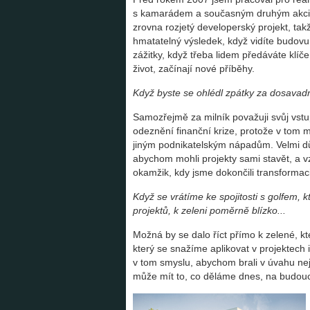
s kamarádem a současným druhým akcio
zrovna rozjetý developerský projekt, tak
hmatatelný výsledek, když vidíte budovu,
zážitky, když třeba lidem předáváte klíč
život, začínají nové příběhy.
Když byste se ohlédl zpátky za dosavadní
Samozřejmě za milník považuji svůj vstu
odeznění finanční krize, protože v tom me
jiným podnikatelským nápadům. Velmi důle
abychom mohli projekty sami stavět, a vz
okamžik, kdy jsme dokončili transformaci
Když se vrátíme ke spojitosti s golfem, 
projektů, k zeleni poměrně blízko...
Možná by se dalo říct přímo k zelené, kte
který se snažíme aplikovat v projektech 
v tom smyslu, abychom brali v úvahu neje
může mít to, co děláme dnes, na budouc