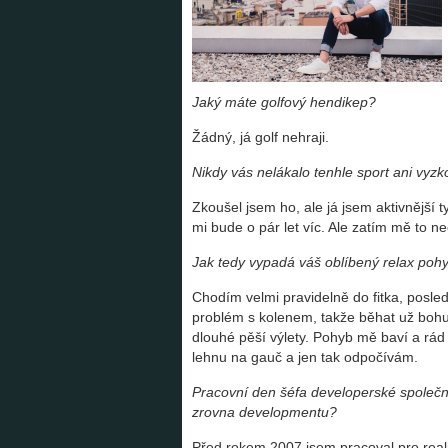
Jaký máte golfový hendikep?
Žádný, já golf nehraji.
Nikdy vás nelákalo tenhle sport ani vyz
Zkoušel jsem ho, ale já jsem aktivnější t
mi bude o pár let víc. Ale zatím mě to ne
Jak tedy vypadá váš oblíbený relax po
Chodím velmi pravidelně do fitka, posled
problém s kolenem, takže běhat už bohu
dlouhé pěší výlety. Pohyb mě baví a rád 
lehnu na gauč a jen tak odpočívám.
Pracovní den šéfa developerské společn
zrovna developmentu?
Před rokem 2007 jsem pracoval pro realit