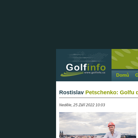
Domů
G
Rostislav
Petschenko: Golfu d
Neděle, 25 Září 2022 10:03