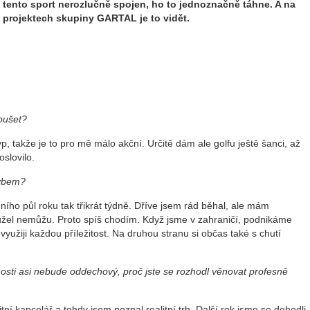
tento sport nerozlučně spojen, ho to jednoznačně táhne. A na
projektech skupiny GARTAL je to vidět.
koušet?
yp, takže je to pro mě málo akční. Určitě dám ale golfu ještě šanci, až
oslovilo.
hybem?
ního půl roku tak třikrát týdně. Dříve jsem rád běhal, ale mám
žel nemůžu. Proto spíš chodím. Když jsme v zahraničí, podnikáme
využiji každou příležitost. Na druhou stranu si občas také s chutí
osti asi nebude oddechový, proč jste se rozhodl věnovat profesně
ní kancelář a tehdy jsem poznal realitní trh. Další rok jsme se dohodli