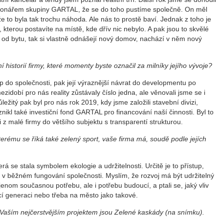
nářem skupiny GARTAL, že se do toho pustíme společně. On měl
že to byla tak trochu náhoda. Ale nás to prostě baví. Jednak z toho je
 kterou postavíte na místě, kde dřív nic nebylo. A pak jsou to skvělé
e od bytu, tak si vlastně odnášejí nový domov, nachází v něm nový
 historií firmy, které momenty byste označil za milníky jejího vývoje?
p do společnosti, pak její výraznější návrat do developmentu po
zidobí pro nás reality zůstávaly číslo jedna, ale věnovali jsme se i
žitý pak byl pro nás rok 2019, kdy jsme založili stavební divizi,
nikl také investiční fond GARTAL pro financování naší činnosti. Byl to
 z malé firmy do většího subjektu s transparentí strukturou.
kterému se říká také zelený sport, vaše firma má, soudě podle jejích
rá se stala symbolem ekologie a udržitelnosti. Určitě je to přístup,
i v běžném fungování společnosti. Myslím, že rozvoj má být udržitelný
nom současnou potřebu, ale i potřebu budoucí, a ptali se, jaký vliv
í generaci nebo třeba na město jako takové.
Vaším nejčerstvějším projektem jsou Zelené kaskády (na snímku).