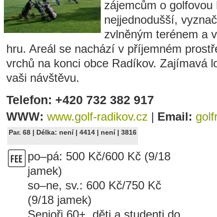
zájemcům o golfovou h
nejjednodušší, vyznač
zvlněným terénem a v
hru. Areál se nachází v příjemném prostř
vrchů na konci obce Radíkov. Zajímavá l
vaši návštěvu.
Telefon: +420 732 382 917
WWW:
www.golf-radikov.cz
|
Email:
gol
Par. 68 | Délka: není | 4414 | není | 3816
po–pá: 500 Kč/600 Kč (9/18
jamek)
so–ne, sv.: 600 Kč/750 Kč
(9/18 jamek)
Senioři 60+, děti a studenti do