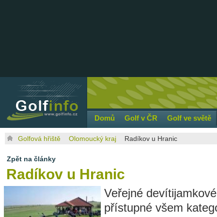
Domů
Golf v ČR
Golf ve světě
Golfová hřiště
Olomoucký kraj
Radíkov u Hranic
Zpět na články
Radíkov
u Hranic
Veřejné devítijamkové
přístupné všem katego