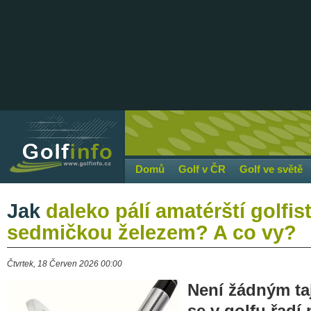
Domů
Golf v ČR
Golf ve světě
Jak
daleko pálí amatérští golfis
sedmičkou železem? A co vy?
Čtvrtek, 18 Červen 2026 00:00
Není žádným ta
se v golfu řadí 