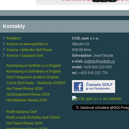
Kontakty
Redakce
CCB, spol. s r. o.
Inzerce na www.golfinfo.cz
Okružní 19
Inzerce v týdeníku Golf News
638 00 Brno
Inzerce v časopise Golf
šéfredaktor:
Josef Slezák
e-mail:
golfinfo@golfinfo.cz
Advertising in Golfinfo.cz in English
mobil:
+420 604 210 053
Advertising in Golf News in English
tel.:
+420 545 222 774
GOLF magazine profile in English
Czech Golf Guide - Yearbook 2026/27
Hot Travel Revue 2026
Hot Equipment Revue 2026
Hot Wellness Revue 2026
Profil časopisu Golf
Profil a ceník Ročenky Golf 2026/2
Hot Travel Revue 2026