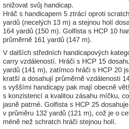
snižovat svůj handicap.
Hráč s handicapem 5 ztrácí oproti scratch 
yardů (necelých 13 m) a stejnou holí dos
164 yardů (150 m). Golfista s HCP 10 ha
průměrně 161 yardů (147 m).
V dalších středních handicapových katego
carry vzdáleností. Hráči s HCP 15 dosahu
yardů (141 m), zatímco hráči s HCP 20 js
kratší a dosahují průměrně vzdálenosti 1
s vyššími handicapy pak mají obecně vět
s konzistencí a kvalitou zásahu míčku, což 
jasně patrné. Golfista s HCP 25 dosahuj
v průměru 132 yardů (121 m), což je o ce
méně než schratch hráči stejnou holí.