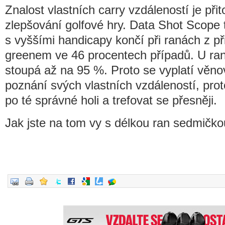
Znalost vlastních carry vzdáleností je př
zlepšování golfové hry. Data Shot Scope t
s vyššími handicapy končí při ranách z př
greenem ve 46 procentech případů. U ran 
stoupá až na 95 %. Proto se vyplatí věno
poznání svých vlastních vzdáleností, pr
po té správné holi a trefovat se přesněji.
Jak jste na tom vy s délkou ran sedmičk