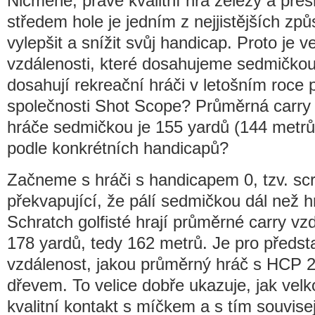
Nicméně, právě kvalitní hra železy a př
středem hole je jedním z nejjistějších způ
vylepšit a snížit svůj handicap. Proto je v
vzdálenosti, které dosahujeme sedmičkou
dosahují rekreační hráči v letošním roce 
společnosti Shot Scope? Průměrná carry
hráče sedmičkou je 155 yardů (144 metrů)
podle konkrétních handicapů?
Začneme s hráči s handicapem 0, tzv. scra
překvapující, že pálí sedmičkou dál než h
Schratch golfisté hrají průměrné carry vz
178 yardů, tedy 162 metrů. Je pro představ
vzdálenost, jakou průměrný hráč s HCP 2
dřevem. To velice dobře ukazuje, jak velko
kvalitní kontakt s míčkem a s tím souvisej