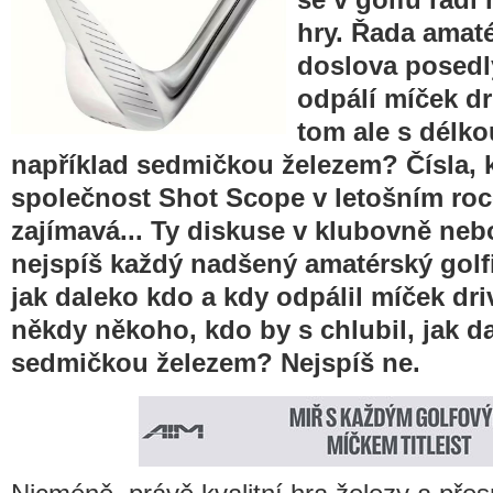
hry. Řada amat
doslova posedlý
odpálí míček dr
tom ale s délko
například sedmičkou železem? Čísla, k
společnost Shot Scope v letošním roc
zajímavá... Ty diskuse v klubovně nebo
nejspíš každý nadšený amatérský golf
jak daleko kdo a kdy odpálil míček driv
někdy někoho, kdo by s chlubil, jak da
sedmičkou železem? Nejspíš ne.