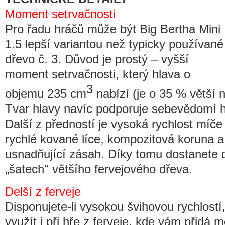
Moment setrvačnosti
Pro řadu hráčů může být Big Bertha Mini
1.5 lepší variantou než typicky používané
dřevo č. 3. Důvod je prostý – vyšší
moment setrvačnosti, který hlava o
3
objemu 235 cm
nabízí (je o 35 % větší 
Tvar hlavy navíc podporuje sebevědomí hr
Další z předností je vysoká rychlost míče 
rychlé kované líce, kompozitová koruna a
usnadňující zásah. Díky tomu dostanete d
„šatech" většího fervejového dřeva.
Delší z ferveje
Disponujete-li vysokou švihovou rychlost
využít i při hře z ferveje, kde vám přidá m