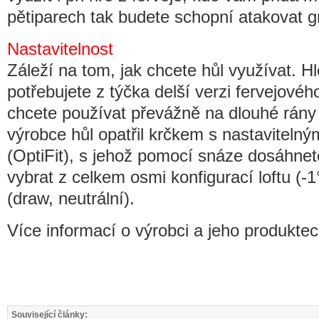
pětiparech tak budete schopní atakovat 
Nastavitelnost
Záleží na tom, jak chcete hůl využívat. H
potřebujete z týčka delší verzi fervejového
chcete používat převážně na dlouhé rány 
výrobce hůl opatřil krčkem s nastavite
(OptiFit), s jehož pomocí snáze dosáhnete
vybrat z celkem osmi konfigurací loftu (-1°
(draw, neutrální).
Více informací o výrobci a jeho produkte
Související články: