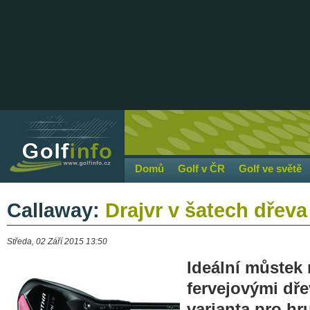
Domů
Golf v ČR
Golf ve světě
Callaway:
Drajvr v šatech dřeva 
Středa, 02 Září 2015 13:50
Ideální můstek 
fervejovými dře
varianta pro hr