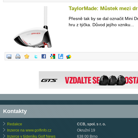
TaylorMade: Můstek mezi dra
Přesně tak by se dal označit Mini D
hru z týčka. Důvod jejího vzniku...
Kontakty
Redakce
CCB, spol. s r. o.
Inzerce na www.golfinfo.cz
Okružní 19
Inzerce v týdeníku Golf News
638 00 Brno