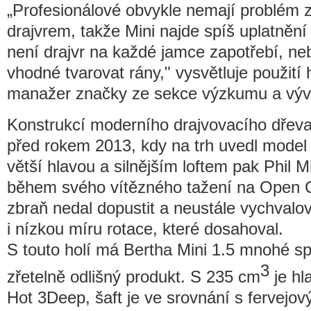
„Profesionálové obvykle nemají problém 
drajvrem, takže Mini najde spíš uplatnění 
není drajvr na každé jamce zapotřebí, neb
vhodné tvarovat rány," vysvětluje použití
manažer značky ze sekce výzkumu a vývo
Konstrukcí moderního drajvovacího dřeva
před rokem 2013, kdy na trh uvedl model
větší hlavou a silnějším loftem pak Phil 
během svého vítězného tažení na Open 
zbraň nedal dopustit a neustále vychvalo
i nízkou míru rotace, které dosahoval.
S touto holí má Bertha Mini 1.5 mnohé sp
3
zřetelně odlišný produkt. S 235 cm
je hl
Hot 3Deep, šaft je ve srovnání s fervejov