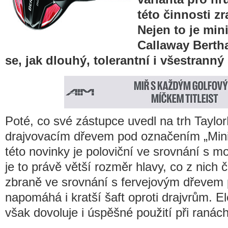
této činnosti zr
Nejen to je min
Callaway Bertha
se, jak dlouhý, tolerantní i všestranný
Poté, co své zástupce uvedl na trh Taylo
drajvovacím dřevem pod označením „Mini
této novinky je poloviční ve srovnání s m
je to právě větší rozměr hlavy, co z nich či
zbraně ve srovnání s fervejovým dřevem p
napomáhá i kratší šaft oproti drajvrům. 
však dovoluje i úspěšné použití při ranách