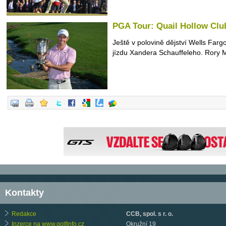
PGA Tour: Quail Hollow Club
Ještě v polovině dějství Wells Far
jízdu Xandera Schauffeleho. Rory Mc
Kontakty
Redakce
CCB, spol. s r. o.
Inzerce na www.golfinfo.cz
Okružní 19