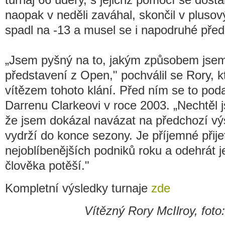
naopak v neděli zaváhal, skončil v plusov
spadl na -13 a musel se i napodruhé před
„Jsem pyšný na to, jakým způsobem jsem
představení z Open," pochválil se Rory, k
vítězem tohoto klání. Před ním se to podař
Darrenu Clarkeovi v roce 2003. „Nechtěl j
že jsem dokázal navázat na předchozí vý
vydrží do konce sezony. Je příjemné přije
nejoblíbenějších podniků roku a odehrát 
člověka potěší."
Kompletní výsledky turnaje
zde
Vítězný Rory McIlroy, fot