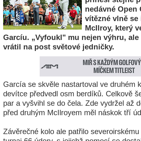
nedávné Open 
vítězné vlně se
McIlroy, který v
Garcíu. „Vyfoukl" mu nejen výhru, al
vrátil na post světové jedničky.
García se skvěle nastartoval ve druhém k
devítce předvedl osm berdíků. Celkově še
par a vyšvihl se do čela. Zde vydržel až d
před druhým McIlroyem měl náskok tří úd
Závěrečné kolo ale patřilo severoirskému 
turnaj 66 údery, s jejichž pomocí se dost