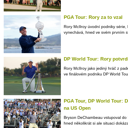
PGA Tour: Rory za to vzal
Rory McIlroy úvodní podniky série, 
vynechává, hned ve svém prvním st
DP World Tour: Rory potvrdi
Rory McIlroy jako jediný hráč z pad
ve finálovém podniku DP World Tour
PGA Tour, DP World Tour: 
na US Open
Bryson DeChambeau vstupoval do fi
hned několikrát si ale situaci dokázal