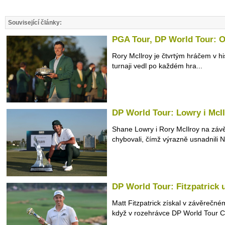
Související články:
PGA Tour, DP World Tour: O
Rory McIlroy je čtvrtým hráčem v hist
turnaji vedl po každém hra...
DP World Tour: Lowry i McIl
Shane Lowry i Rory McIlroy na závě
chybovali, čímž výrazně usnadnili N
DP World Tour: Fitzpatrick 
Matt Fitzpatrick získal v závěrečn
když v rozehrávce DP World Tour C