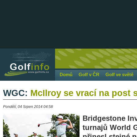
Domů
Golf v ČR
Golf ve světě
WGC:
McIlroy se vrací na post 
Pondělí, 04 Srpen 2014 04:58
Bridgestone Inv
turnajů World 
přinesl stejné 