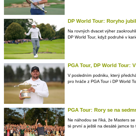
DP World Tour: Roryho jub
Na rovných dvacet výher zaokrouhli
DP World Tour, když podruhé v karié
PGA Tour, DP World Tour: V 
V posledním podniku, který předch
pro hráče z PGA Tour i DP World Tou
PGA Tour: Rory se na sedmn
Ne náhodou se říká, že Masters se 
té první a ještě na desáté jamce to t