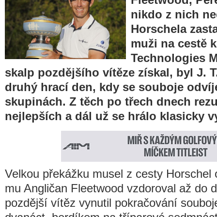
nikdo z nich ne
Horschela zasta
muži na cestě k
Technologies M
skalp pozdějšího vítěze získal, byl J. T
druhý hrací den, kdy se souboje odvíj
skupinách. Z těch po třech dnech rezu
nejlepších a dál už se hrálo klasicky
Velkou překážku musel z cesty Horschel odk
mu Angličan Fleetwood vzdoroval až do de
pozdější vítěz vynutil pokračování souboj