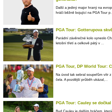
Další a jediný major hraný na evrop
hráči běžně bojující na PGA Tour p..
PGA Tour: Gotterupova skvěl
Parádní závěrečné kolo vyneslo Chri
letošní třetí a celkově pátý v ...
PGA Tour, DP World Tour: Cl
Na úvod tak sebral soupeřům vítr z 
čela. A pozdější průběh ukázal,...
PGA Tour: Cauley se dočkal
Bud Cauley je dalším hráčem, který