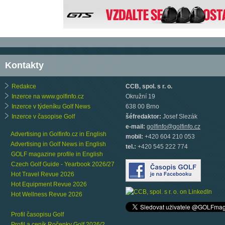
Kontakty
Redakce
CCB, spol. s r. o.
Inzerce na www.golfinfo.cz
Okružní 19
Inzerce v týdeníku Golf News
638 00 Brno
Inzerce v časopise Golf
šéfredaktor:
Josef Slezák
e-mail:
golfinfo@golfinfo.cz
Advertising in Golfinfo.cz in English
mobil:
+420 604 210 053
Advertising in Golf News in English
tel.:
+420 545 222 774
GOLF magazine profile in English
Czech Golf Guide - Yearbook 2026/27
Hot Travel Revue 2026
Hot Equipment Revue 2026
Hot Wellness Revue 2026
Profil časopisu Golf
Profil a ceník Ročenky Golf 2026/2