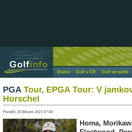
Domů
Golf v ČR
Golf ve světě
PGA
Tour, EPGA Tour: V jamkovc
Horschel
Pondělí, 29 Březen 2021 07:08
Homa, Morikawa
Fleetwood, Pere