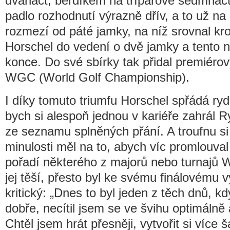
dvanáct, berdíkem na tříparové sedmnáct
padlo rozhodnutí výrazně dřív, a to už na 
rozmezí od páté jamky, na níž srovnal kr
Horschel do vedení o dvě jamky a tento 
konce. Do své sbírky tak přidal premiérový 
WGC (World Golf Championship).
I díky tomuto triumfu Horschel spřádá ry
bych si alespoň jednou v kariéře zahrál R
ze seznamu splněných přání. A troufnu si 
minulosti měl na to, abych víc promlouval
pořadí některého z majorů nebo turnajů
jej těší, přesto byl ke svému finálovému
kritický: „Dnes to byl jeden z těch dnů, kd
dobře, necítil jsem se ve švihu optimálně 
Chtěl jsem hrát přesněji, vytvořit si více 