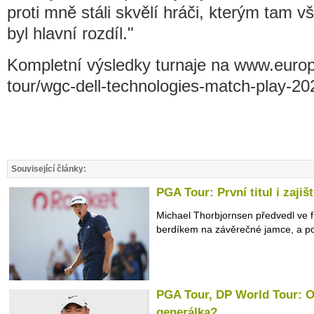
proti mně stáli skvělí hráči, kterým tam v
byl hlavní rozdíl."
Kompletní výsledky turnaje na www.euro
tour/wgc-dell-technologies-match-play-20
Související články:
PGA Tour: První titul i zajiš
Michael Thorbjornsen předvedl ve f
berdíkem na závěrečné jamce, a po 
PGA Tour, DP World Tour: Op
generálka?