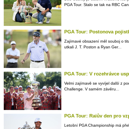
PGA Tour. Stalo se tak na RBC Cana
PGA Tour: Postonova pojist
Zajímavé obsazení měl souboj o tit
utkali J. T. Poston a Ryan Ger...
PGA Tour: V rozehrávce usp
Velmi zajímavě se vyvíjel další z 
Challenge. V samém závěru...
PGA Tour: Raiův den pro v
Letošní PGA Championship má překv