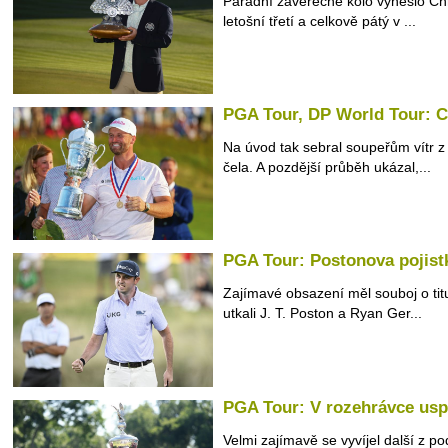
Parádní závěrečné kolo vyneslo Chri
letošní třetí a celkově pátý v ...
PGA Tour, DP World Tour: Cl
Na úvod tak sebral soupeřům vítr z 
čela. A pozdější průběh ukázal,...
PGA Tour: Postonova pojist
Zajímavé obsazení měl souboj o tit
utkali J. T. Poston a Ryan Ger...
PGA Tour: V rozehrávce usp
Velmi zajímavě se vyvíjel další z 