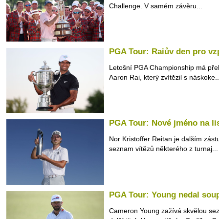
Challenge. V samém závěru...
PGA Tour: Raiův den pro v
Letošní PGA Championship má překv
Aaron Rai, který zvítězil s náskoke..
PGA Tour: Nové jméno na lis
Nor Kristoffer Reitan je dalším zás
seznam vítězů některého z turnaj...
PGA Tour: Young nedal sou
Cameron Young zažívá skvělou sezo