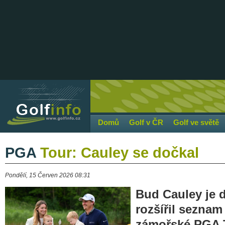
Domů
Golf v ČR
Golf ve světě
PGA
Tour: Cauley se dočkal
Pondělí, 15 Červen 2026 08:31
Bud Cauley je d
rozšířil seznam
zámořské PGA T