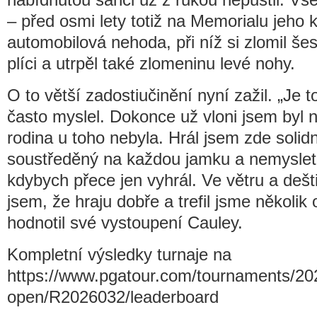
– před osmi lety totiž na Memorialu jeho k
automobilová nehoda, při níž si zlomil še
plíci a utrpěl také zlomeninu levé nohy.
O to větší zadostiučinění nyní zažil. „Je 
často myslel. Dokonce už vloni jsem byl ně
rodina u toho nebyla. Hrál jsem zde solidn
soustředěný na každou jamku a nemyslet
kdybych přece jen vyhrál. Ve větru a dešti 
jsem, že hraju dobře a trefil jsme několik
hodnotil své vystoupení Cauley.
Kompletní výsledky turnaje na
https://www.pgatour.com/tournaments/20
open/R2026032/leaderboard