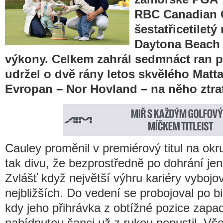
RBC Canadian 
šestatřicetiletý
Daytona Beach 
výkony. Celkem zahrál sedmnáct ran p
udržel o dvě rány letos skvělého Matta 
Evropan – Nor Hovland – na něho ztrati
Cauley proměnil v premiérový titul na okru
tak divu, že bezprostředně po dohrání jen
Zvlášť když největší výhru kariéry vybojo
nejbližších. Do vedení se probojoval po b
kdy jeho přihrávka z obtížné pozice zapad
nabídnutou šanci už z rukou nepustil. Vše