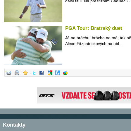
další titul. Na prestižním Cadillac C.
PGA Tour: Bratrský duet
Já na bráchu, brácha na mě, tak ně
Alexe Fitzpatrickových na obl...
Kontakty