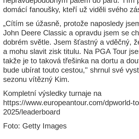
nepravděpodobným patem do paru. Tím 
domácí fanoušky, kteří už viděli svého z
„Cítím se úžasně, protože naposledy jse
John Deere Classic a opravdu jsem se cht
dobrém světle. Jsem šťastný a vděčný, ž
a mohu slavit zisk titulu. Na PGA Tour j
takže je to taková třešinka na dortu a do
bude ubírat touto cestou," shrnul své vyst
sezonu vítězný Kim.
Kompletní výsledky turnaje na
https://www.europeantour.com/dpworld-to
2025/leaderboard
Foto: Getty Images