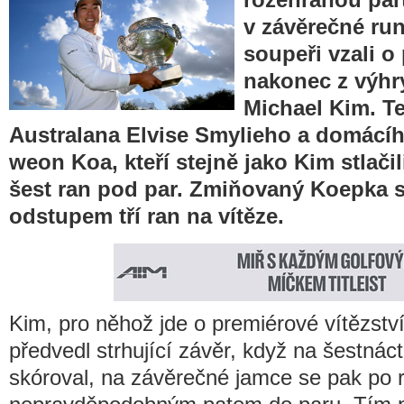
v závěrečné run
soupeři vzali o 
nakonec z výhry
Michael Kim. Te
Australana Elvise Smylieho a domácí
weon Koa, kteří stejně jako Kim stlačil
šest ran pod par. Zmiňovaný Koepka sk
odstupem tří ran na vítěze.
Kim, pro něhož jde o premiérové vítězstv
předvedl strhující závěr, když na šestná
skóroval, na závěrečné jamce se pak po r