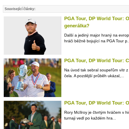
Související články:
PGA Tour, DP World Tour: Op
generálka?
Další a jediný major hraný na evrop
hráči běžně bojující na PGA Tour p..
PGA Tour, DP World Tour: Cl
Na úvod tak sebral soupeřům vítr z 
čela. A pozdější průběh ukázal,...
PGA Tour, DP World Tour: O
Rory McIlroy je čtvrtým hráčem v hist
turnaji vedl po každém hra...