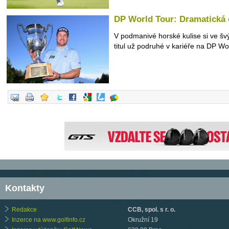
DP World Tour: Dramatická c
V podmanivé horské kulise si ve š
titul už podruhé v kariéře na DP Wol
Kontakty
Redakce
CCB, spol. s r. o.
Inzerce na www.golfinfo.cz
Okružní 19