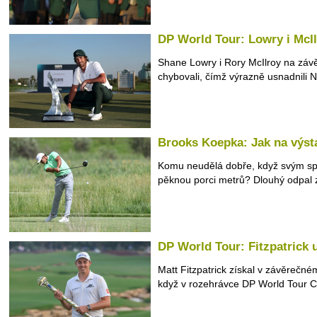
DP World Tour: Lowry i McIl
Shane Lowry i Rory McIlroy na závě
chybovali, čímž výrazně usnadnili N
Brooks Koepka: Jak na výst
Komu neudělá dobře, když svým spo
pěknou porci metrů? Dlouhý odpal z
DP World Tour: Fitzpatrick 
Matt Fitzpatrick získal v závěrečn
když v rozehrávce DP World Tour C