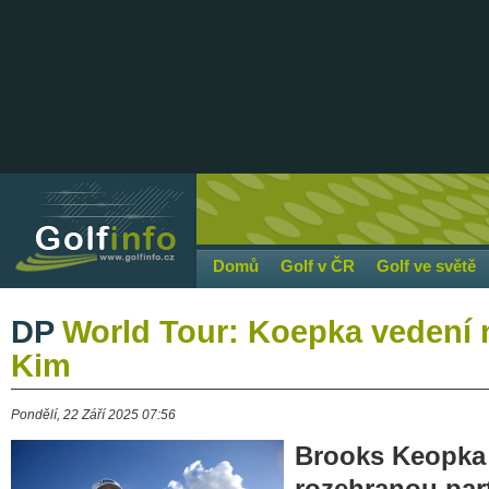
Domů
Golf v ČR
Golf ve světě
DP
World Tour: Koepka vedení ne
Kim
Pondělí, 22 Září 2025 07:56
Brooks Keopka 
rozehranou par