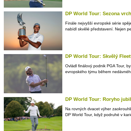
DP World Tour: Sezona vrch
Finále nejvyšší evropské série spěje
nabídl skvělé představení. Nejen per
DP World Tour: Skvělý Flee
Ovládl finálový podnik PGA Tour, by
evropského týmu během nedávného
DP World Tour: Roryho jub
Na rovných dvacet výher zaokrouhli
DP World Tour, když podruhé v karié