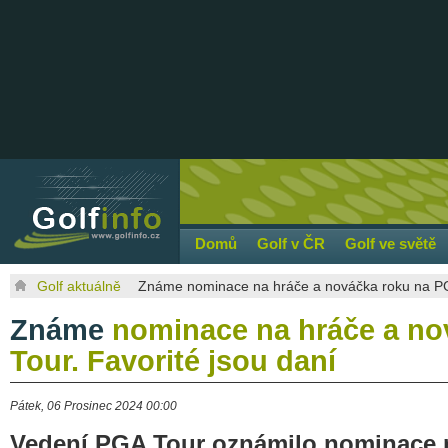
Domů
Golf v ČR
Golf ve světě
Golf aktuálně
Známe nominace na hráče a nováčka roku na PGA
Známe
nominace na hráče a no
Tour. Favorité jsou daní
Pátek, 06 Prosinec 2024 00:00
Vedení PGA Tour oznámilo nominace 