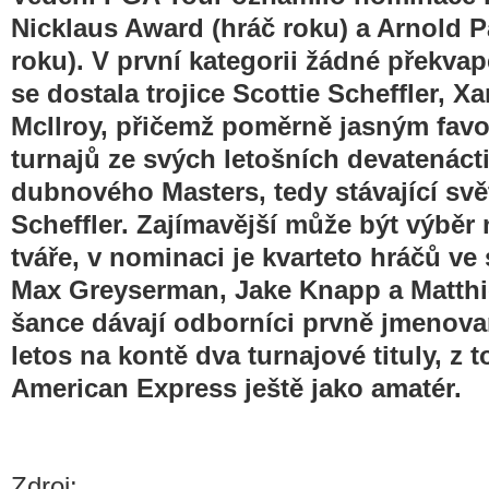
Nicklaus Award (hráč roku) a Arnold 
roku). V první kategorii žádné překvap
se dostala trojice Scottie Scheffler, X
McIlroy, přičemž poměrně jasným favor
turnajů ze svých letošních devatenácti
dubnového Masters, tedy stávající svě
Scheffler. Zajímavější může být výběr 
tváře, v nominaci je kvarteto hráčů ve
Max Greyserman, Jake Knapp a Matthie
šance dávají odborníci prvně jmenov
letos na kontě dva turnajové tituly, z
American Express ještě jako amatér.
Zdroj: