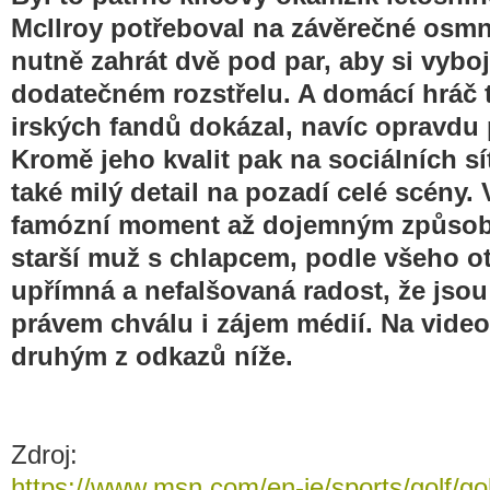
McIlroy potřeboval na závěrečné osmn
nutně zahrát dvě pod par, aby si vybo
dodatečném rozstřelu. A domácí hráč 
irských fandů dokázal, navíc opravdu
Kromě jeho kvalit pak na sociálních s
také milý detail na pozadí celé scény.
famózní moment až dojemným způsobe
starší muž s chlapcem, podle všeho ot
upřímná a nefalšovaná radost, že jsou 
právem chválu i zájem médií. Na video
druhým z odkazů níže.
Zdroj:
https://www.msn.com/en-ie/sports/golf/gol