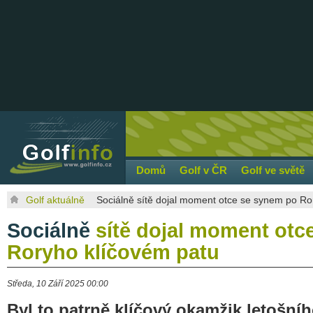
Domů
Golf v ČR
Golf ve světě
Golf aktuálně
Sociálně sítě dojal moment otce se synem po Ro
Sociálně
sítě dojal moment otc
Roryho klíčovém patu
Středa, 10 Září 2025 00:00
Byl to patrně klíčový okamžik letošní