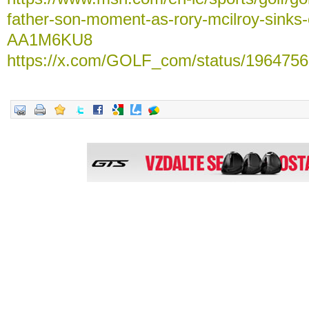
father-son-moment-as-rory-mcilroy-sinks-
AA1M6KU8
https://x.com/GOLF_com/status/196475