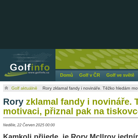
Domů
Golf v ČR
Golf ve světě
Golf aktuálně
Rory zklamal fandy i novináře. Těžko hledám moti
Rory
zklamal fandy i novináře.
motivaci, přiznal pak na tiskov
Neděle, 22 Červen 2025 00:00
Kamkoli přijede, je Rory McIlroy jedním 