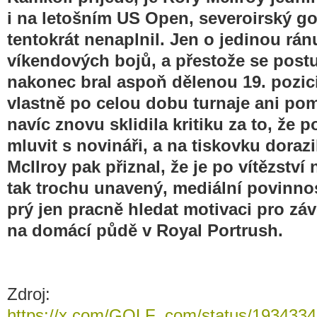
i na letošním US Open, severoirský golf
tentokrát nenaplnil. Jen o jedinou rá
víkendových bojů, a přestože se post
nakonec bral aspoň dělenou 19. pozic
vlastně po celou dobu turnaje ani po
navíc znovu sklidila kritiku za to, že p
mluvit s novináři, a na tiskovku doraz
McIlroy pak přiznal, že je po vítězství
tak trochu unavený, mediální povinnos
prý jen pracně hledat motivaci pro zá
na domácí půdě v Royal Portrush.
Zdroj:
https://x.com/GOLF_com/status/193433