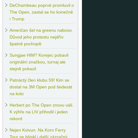
DeChambeau
poprvé promluvil o
The Open, zastal se ho konečně
i Trump
Američan
šel na greenu naboso.
Důvod jeho protestu nejdřív
špatně pochopili
Sungjae
HIM? Korejec pobavil
originální značkou, turnaj ale
stejně pokazil
Patnáctý
člen klubu 59! Kim se
dostal na 3M Open pod šedesát
na kolo
Herbert
po The Open znovu válí.
K výhře na LIV přihodil i jeden
rekord
Nejen
Koivun. Na Korn Ferry
Tour se blýskl i další zázračný