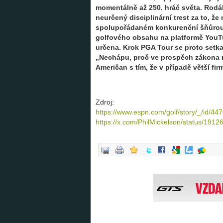
momentálně až 250. hráč světa. Rodák
neurčený disciplinární trest za to, ž
spolupořádaném konkurenční šňůrou L
golfového obsahu na platformě YouTub
určena. Krok PGA Tour se proto setka
„Nechápu, proč ve prospěch zákona n
Američan s tím, že v případě větší fir
Zdroj:
https://www.espn.com/golf/story/_/id/44
https://x.com/PhilMickelson/status/19