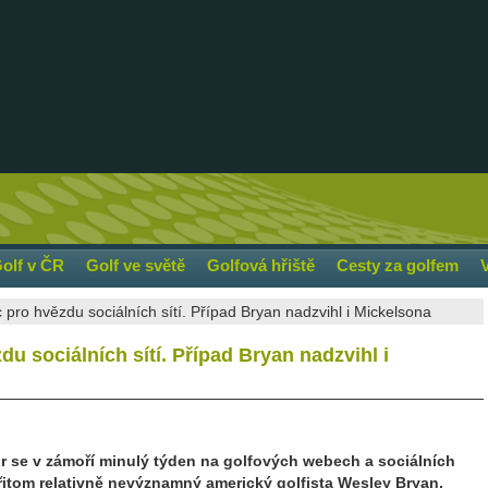
olf v ČR
Golf ve světě
Golfová hřiště
Cesty za golfem
 pro hvězdu sociálních sítí. Případ Bryan nadzvihl i Mickelsona
u sociálních sítí. Případ Bryan nadzvihl i
r se v zámoří minulý týden na golfových webech a sociálních
e přitom relativně nevýznamný americký golfista Wesley Bryan,