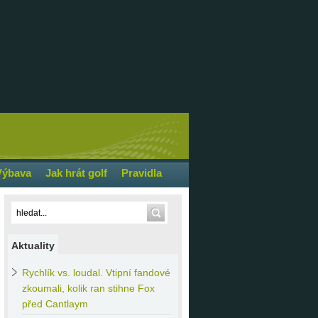
Výbava
Jak hrát golf
Pravidla
Aktuality
Rychlík
vs. loudal. Vtipní fandové
zkoumali, kolik ran stihne Fox
před Cantlaym