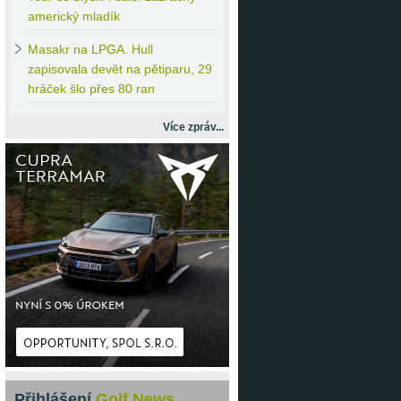
americký mladík
Masakr
na LPGA. Hull
zapisovala devět na pětiparu, 29
hráček šlo přes 80 ran
Více zpráv...
Přihlášení
Golf News