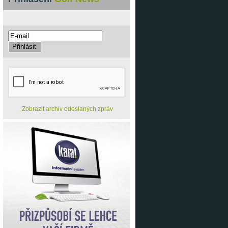
Zobrazit archiv odeslaných zpráv