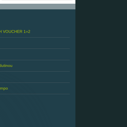
H VOUCHER 1=2
 dutinou
tempo