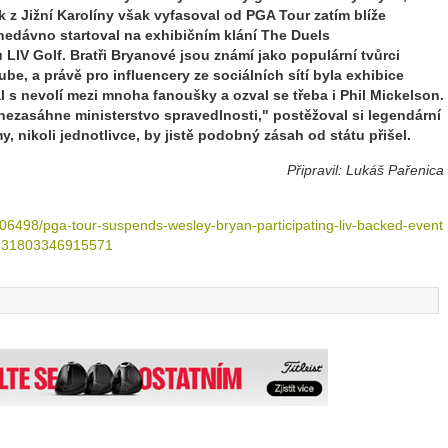
 z Jižní Karolíny však vyfasoval od PGA Tour zatím blíže
e nedávno startoval na exhibičním klání The Duels
IV Golf. Bratři Bryanové jsou známí jako populární tvůrci
e, a právě pro influencery ze sociálních sítí byla exhibice
l s nevolí mezi mnoha fanoušky a ozval se třeba i Phil Mickelson.
ezasáhne ministerstvo spravedlnosti," postěžoval si legendární
my, nikoli jednotlivce, by jistě podobný zásah od státu přišel.
Připravil: Lukáš Pařenica
706498/pga-tour-suspends-wesley-bryan-participating-liv-backed-event
12631803346915571