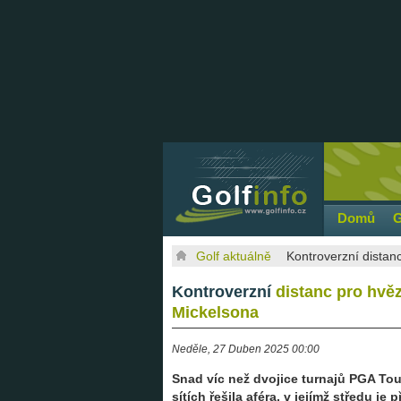
Domů
G
Golf aktuálně
Kontroverzní distanc
Kontroverzní
distanc pro hvězd
Mickelsona
Neděle, 27 Duben 2025 00:00
Snad víc než dvojice turnajů PGA Tou
sítích řešila aféra, v jejímž středu j