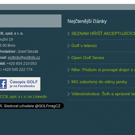
Nejčtenější články
SEZNAM HŘIŠŤ AKCEPTUJÍCÍC
, spol. s r. o.
ružní 19
Golf v televizi
8 00 Brno
fredaktor:
Josef Slezák
Open Golf Series
mail:
golfinfo@golfinfo.cz
bil:
+420 604 210 053
Nike: Pódium si pronajal drajvr s
.:
+420 545 222 774
Míč zabořený do stěny jamky
Videoinstrukce: Švih a správné 