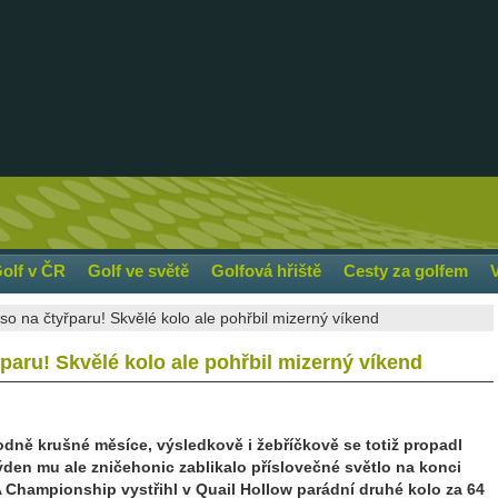
olf v ČR
Golf ve světě
Golfová hřiště
Cesty za golfem
so na čtyřparu! Skvělé kolo ale pohřbil mizerný víkend
řparu! Skvělé kolo ale pohřbil mizerný víkend
ně krušné měsíce, výsledkově i žebříčkově se totiž propadl
ýden mu ale zničehonic zablikalo příslovečné světlo na konci
GA Championship vystřihl v Quail Hollow parádní druhé kolo za 64