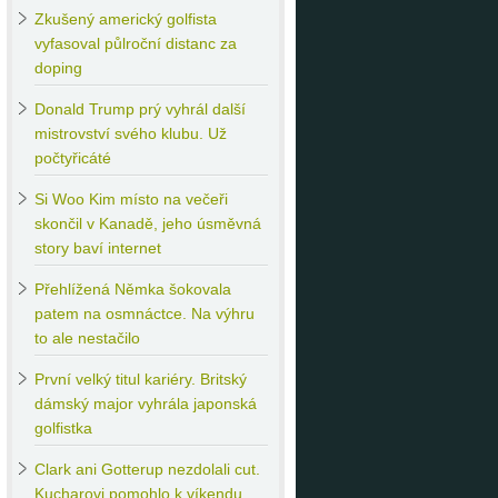
Zkušený
americký golfista
vyfasoval půlroční distanc za
doping
Donald
Trump prý vyhrál další
mistrovství svého klubu. Už
počtyřicáté
Si
Woo Kim místo na večeři
skončil v Kanadě, jeho úsměvná
story baví internet
Přehlížená
Němka šokovala
patem na osmnáctce. Na výhru
to ale nestačilo
První
velký titul kariéry. Britský
dámský major vyhrála japonská
golfistka
Clark
ani Gotterup nezdolali cut.
Kucharovi pomohlo k víkendu