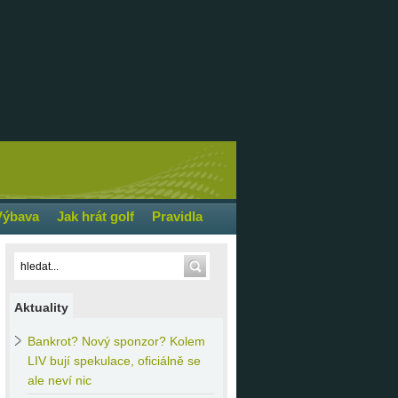
Výbava
Jak hrát golf
Pravidla
Aktuality
Bankrot?
Nový sponzor? Kolem
LIV bují spekulace, oficiálně se
ale neví nic