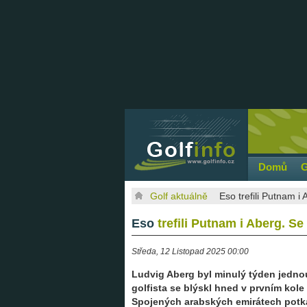
Domů
G
Golf aktuálně
Eso trefili Putnam i
Eso
trefili Putnam i Aberg. S
Středa, 12 Listopad 2025 00:00
Ludvig Aberg byl minulý týden jedn
golfista se blýskl hned v prvním ko
Spojených arabských emirátech potkal