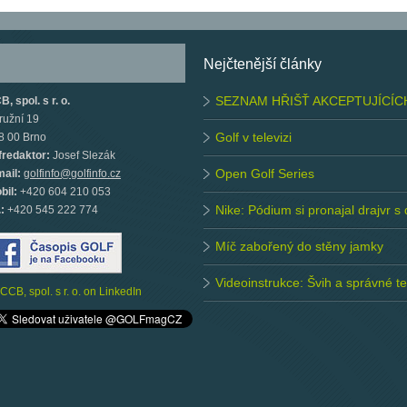
Nejčtenější články
SEZNAM HŘIŠŤ AKCEPTUJÍCÍC
, spol. s r. o.
ružní 19
Golf v televizi
8 00 Brno
fredaktor:
Josef Slezák
Open Golf Series
mail:
golfinfo@golfinfo.cz
bil:
+420 604 210 053
Nike: Pódium si pronajal drajvr s
.:
+420 545 222 774
Míč zabořený do stěny jamky
Videoinstrukce: Švih a správné 