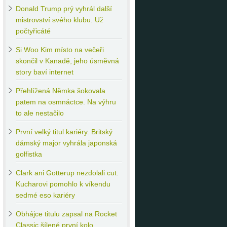
Donald
Trump prý vyhrál další
mistrovství svého klubu. Už
počtyřicáté
Si
Woo Kim místo na večeři
skončil v Kanadě, jeho úsměvná
story baví internet
Přehlížená
Němka šokovala
patem na osmnáctce. Na výhru
to ale nestačilo
První
velký titul kariéry. Britský
dámský major vyhrála japonská
golfistka
Clark
ani Gotterup nezdolali cut.
Kucharovi pomohlo k víkendu
sedmé eso kariéry
Obhájce
titulu zapsal na Rocket
Classic šílené první kolo.