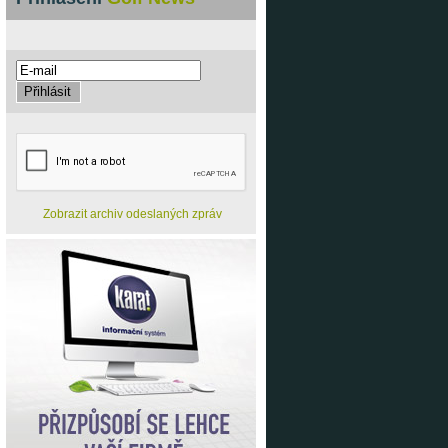
Zobrazit archiv odeslaných zpráv