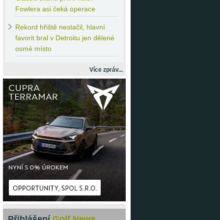
Fowlera asi čeká operace
Rekord
hřiště nestačil, hlavní
favorit bral v Detroitu jen dělené
osmé místo
Více zpráv...
Přihlášení
Golf News