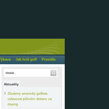
Výbava
Jak hrát golf
Pravidla
Aktuality
Zkušený
americký golfista
vyfasoval půlroční distanc za
doping