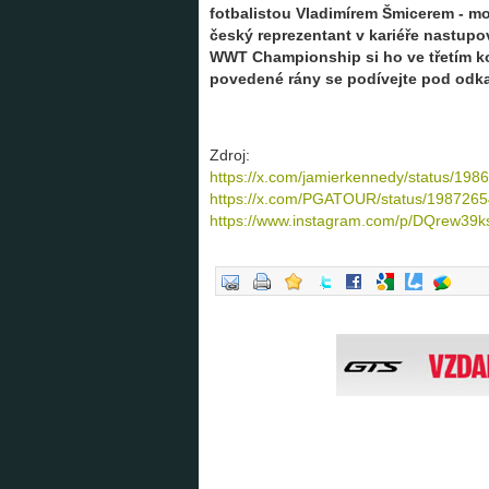
fotbalistou Vladimírem Šmicerem - mož
český reprezentant v kariéře nastupov
WWT Championship si ho ve třetím k
povedené rány se podívejte pod odka
Zdroj:
https://x.com/jamierkennedy/status/1
https://x.com/PGATOUR/status/198726
https://www.instagram.com/p/DQrew39k