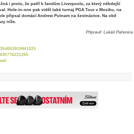
ná i proto, že patří k fandům Liverpoolu, za který někdejší
al. Hole-in-one pak viděl také turnaj PGA Tour v Mexiku, na
ole připsal domácí Andrew Putnam na šestnáctce. Na obě
zy níže.
Připravil: Lukáš Pařenica
986354653919941025
5435776221265
swI/