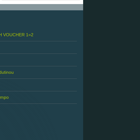
H VOUCHER 1=2
 dutinou
tempo