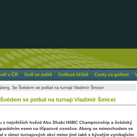
olf v ČR
Golf ve světě
Golfová hřiště
Cesty za golfem
 Aberg. Se Švédem se potkal na turnaji Vladimír Šmicer
e Švédem se potkal na turnaji Vladimír Šmicer
ou z největších hvězd Abu Dhabi HSBC Championship a švédský
le parádním esem na tříparové osmičce. Aberg se mimochodem ve
 v rámci turnajových akcí mimo jiné také s bývalým vynikajícím