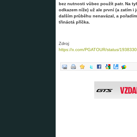
bez nutnosti vůbec použít patr. Na ty
odkazem níže) už ale první (a zatím i
dalším průběhu nenavázal, a pořadím
třináctá příčka.
Zdroj:
https://x.com/PGATOUR/status/193833