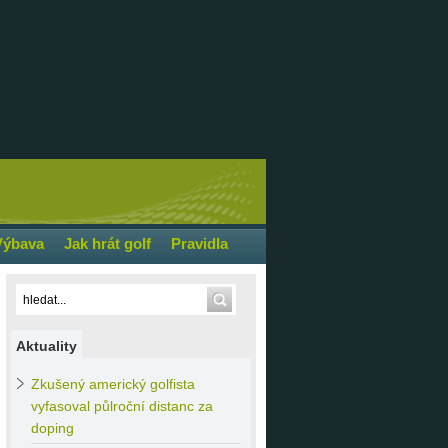
Výbava
Jak hrát golf
Pravidla
Aktuality
Zkušený
americký golfista
vyfasoval půlroční distanc za
doping