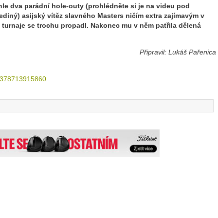
hle dva parádní hole-outy (prohlédněte si je na videu pod
 jediný) asijský vítěz slavného Masters ničím extra zajímavým v
 turnaje se trochu propadl. Nakonec mu v něm patřila dělená
Připravil: Lukáš Pařenica
0378713915860