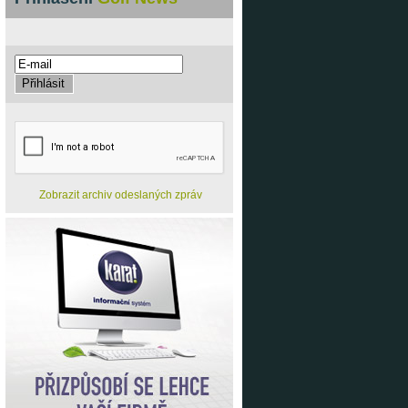
Zobrazit archiv odeslaných zpráv