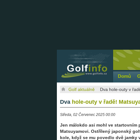
Domů
G
Golf aktuálně
Dva hole-outy v řad
Dva
hole-outy v řadě! Matsuya
Středa, 02 Červenec 2025 00:00
Jen málokdo asi mohl ve startovním 
Matsuyamovi. Ostřílený japonský golf
kole, když se mu povedlo dvě jamky v 