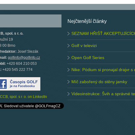
Nejčtenější články
SEZNAM HŘIŠŤ AKCEPTUJÍCÍC
, spol. s r. o.
ružní 19
Golf v televizi
8 00 Brno
fredaktor:
Josef Slezák
Open Golf Series
mail:
golfinfo@golfinfo.cz
bil:
+420 604 210 053
Nike: Pódium si pronajal drajvr s
.:
+420 545 222 774
Míč zabořený do stěny jamky
Videoinstrukce: Švih a správné 