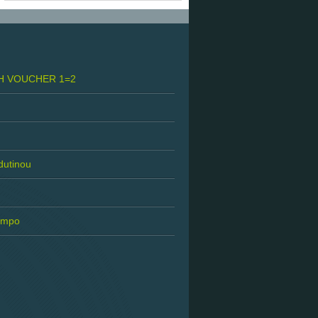
H VOUCHER 1=2
 dutinou
tempo