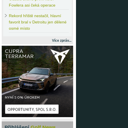
Fowlera asi čeká operace
Rekord
hřiště nestačil, hlavní
favorit bral v Detroitu jen dělené
osmé místo
Více zpráv...
Přihlášení
Golf News