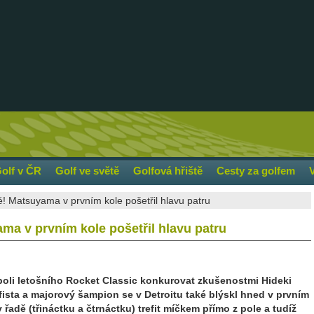
olf v ČR
Golf ve světě
Golfová hřiště
Cesty za golfem
ě! Matsuyama v prvním kole pošetřil hlavu patru
ma v prvním kole pošetřil hlavu patru
poli letošního Rocket Classic konkurovat zkušenostmi Hideki
ista a majorový šampion se v Detroitu také blýskl hned v prvním
řadě (třináctku a čtrnáctku) trefit míčkem přímo z pole a tudíž