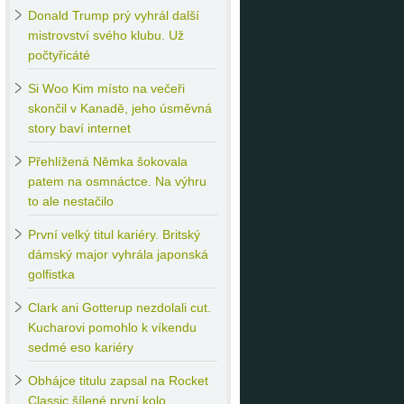
Donald
Trump prý vyhrál další
mistrovství svého klubu. Už
počtyřicáté
Si
Woo Kim místo na večeři
skončil v Kanadě, jeho úsměvná
story baví internet
Přehlížená
Němka šokovala
patem na osmnáctce. Na výhru
to ale nestačilo
První
velký titul kariéry. Britský
dámský major vyhrála japonská
golfistka
Clark
ani Gotterup nezdolali cut.
Kucharovi pomohlo k víkendu
sedmé eso kariéry
Obhájce
titulu zapsal na Rocket
Classic šílené první kolo.